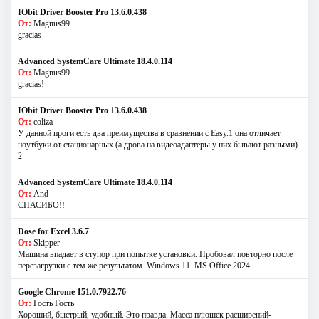
IObit Driver Booster Pro 13.6.0.438
От:
Magnus99
gracias
Advanced SystemCare Ultimate 18.4.0.114
От:
Magnus99
gracias!
IObit Driver Booster Pro 13.6.0.438
От:
coliza
У данной проги есть два преимущества в сравнении с Easy.1 она отличает
ноутбуки от стационарных (а дрова на видеоадаптеры у них бывают разными)
2
Advanced SystemCare Ultimate 18.4.0.114
От:
And
СПАСИБО!!
Dose for Excel 3.6.7
От:
Skipper
Машина впадает в ступор при попытке установки. Пробовал повторно после
перезагрузки с тем же результатом. Windows 11. MS Offiсe 2024.
Google Chrome 151.0.7922.76
От:
Гость Гость
Хороший, быстрый, удобный. Это правда. Масса плюшек расширений-