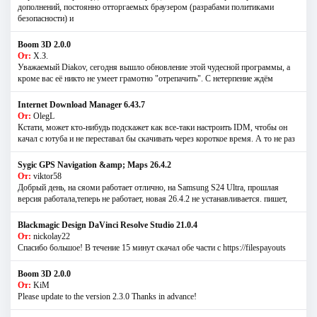
дополнений, постоянно отторгаемых браузером (разрабами политиками
безопасности) и
Boom 3D 2.0.0
От:
Х.З.
Уважаемый Diakov, сегодня вышло обновление этой чудесной программы, а
кроме вас её никто не умеет грамотно "отрепачить". С нетерпение ждём
Internet Download Manager 6.43.7
От:
OlegL
Кстати, может кто-нибудь подскажет как все-таки настроить IDM, чтобы он
качал с ютуба и не переставал бы скачивать через короткое время. А то не раз
Sygic GPS Navigation &amp; Maps 26.4.2
От:
viktor58
Добрый день, на сяоми работает отлично, на Samsung S24 Ultra, прошлая
версия работала,теперь не работает, новая 26.4.2 не устанавливается. пишет,
Blackmagic Design DaVinci Resolve Studio 21.0.4
От:
nickolay22
Спасибо большое! В течение 15 минут скачал обе части с https://filespayouts
Boom 3D 2.0.0
От:
KiM
Please update to the version 2.3.0 Thanks in advance!