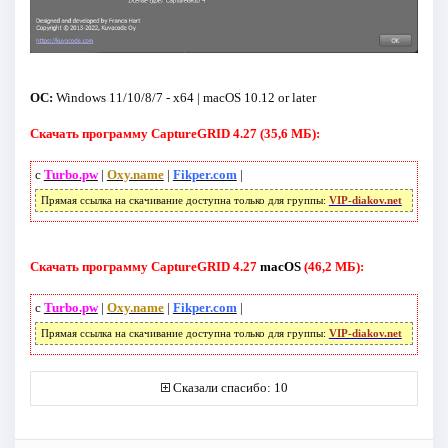
ОС:
Windows 11/10/8/7 - x64 | macOS 10.12 or later
Скачать программу CaptureGRID 4.27 (35,6 МБ):
с
Turbo.pw
|
Oxy.name
|
Fikper.com
|
Прямая ссылка на скачивание доступна только для группы:
VIP-diakov.net
Скачать программу CaptureGRID 4.27
macOS
(46,2 МБ):
с
Turbo.pw
|
Oxy.name
|
Fikper.com
|
Прямая ссылка на скачивание доступна только для группы:
VIP-diakov.net
Сказали спасибо: 10