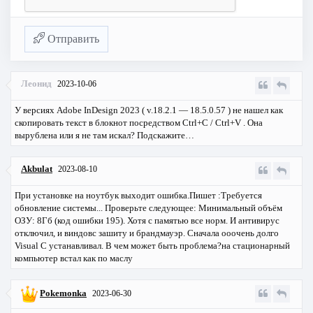
Отправить
Леонид
2023-10-06
У версиях Adobe InDesign 2023 ( v.18.2.1 — 18.5.0.57 ) не нашел как
скопировать текст в блокнот посредством Ctrl+C / Ctrl+V . Она
вырублена или я не там искал? Подскажите…
Akbulat
2023-08-10
При установке на ноутбук выходит ошибка.Пишет :Требуется
обновление системы... Проверьте следующее: Минимальный объём
ОЗУ: 8Гб (код ошибки 195). Хотя с памятью все норм. И антивирус
отключил, и виндовс зашиту и брандмауэр. Сначала ооочень долго
Visual C устанавливал. В чем может быть проблема?на стационарный
компьютер встал как по маслу
Pokemonka
2023-06-30