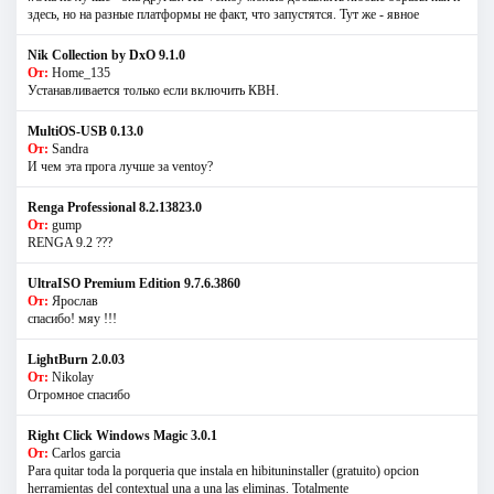
здесь, но на разные платформы не факт, что запустятся. Тут же - явное
Nik Collection by DxO 9.1.0
От:
Home_135
Устанавливается только если включить КВН.
MultiOS-USB 0.13.0
От:
Sandra
И чем эта прога лучше за ventoy?
Renga Professional 8.2.13823.0
От:
gump
RENGA 9.2 ???
UltraISO Premium Edition 9.7.6.3860
От:
Ярослав
спасибо! мяу !!!
LightBurn 2.0.03
От:
Nikolay
Огромное спасибо
Right Click Windows Magic 3.0.1
От:
Carlos garcia
Para quitar toda la porqueria que instala en hibituninstaller (gratuito) opcion
herramientas del contextual una a una las eliminas. Totalmente