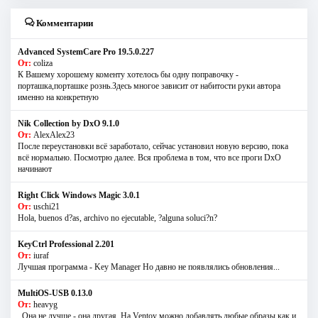
Комментарии
Advanced SystemCare Pro 19.5.0.227
От:
coliza
К Вашему хорошему коменту хотелось бы одну поправочку -
порташка,порташке рознь.Здесь многое зависит от набитости руки автора
именно на конкретную
Nik Collection by DxO 9.1.0
От:
AlexAlex23
После переустановки всё заработало, сейчас установил новую версию, пока
всё нормально. Посмотрю далее. Вся проблема в том, что все проги DxO
начинают
Right Click Windows Magic 3.0.1
От:
uschi21
Hola, buenos d?as, archivo no ejecutable, ?alguna soluci?n?
KeyCtrl Professional 2.201
От:
iuraf
Лучшая программа - Key Manager Но давно не появлялись обновления...
MultiOS-USB 0.13.0
От:
heavyg
..Она не лучше - она другая. На Ventoy можно добавлять любые образы как и