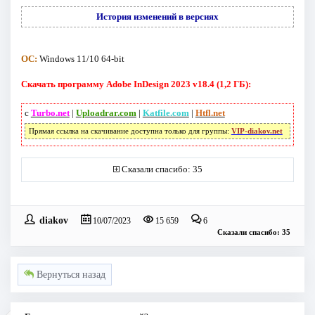
История изменений в версиях
ОС:
Windows 11/10 64-bit
Скачать программу Adobe InDesign 2023 v18.4 (1,2 ГБ):
с
Turbo.net
|
Uploadrar.com
|
Katfile.com
|
Htfl.net
Прямая ссылка на скачивание доступна только для группы:
VIP-diakov.net
Сказали спасибо: 35
diakov
10/07/2023
15 659
6
Сказали спасибо: 35
Вернуться назад