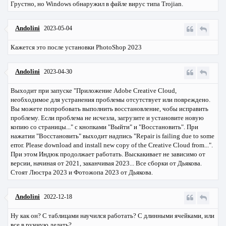
Грустно, но Windows обнаружил в файле вирус типа Trojian.
Andolini
2023-05-04
Кажется это после установки PhotoShop 2023
Andolini
2023-04-30
Выходит при запуске "Приложение Adobe Creative Cloud,
необходимое для устранения проблемы отсутствует или повреждено.
Вы можете попробовать выполнить восстановление, чобы исправить
проблему. Если проблема не исчезла, загрузите и установите новую
копию со страницы..." с кнопками "Выйти" и "Восстановить". При
нажатии "Восстановить" выходит надпись "Repair is failing due to some
error. Please download and install new copy of the Creative Cloud from...".
При этом Индюк продолжает работать. Выскакивает не зависимо от
версии, начиная от 2021, заканчивая 2023... Все сборки от Дьякова.
Стоят Люстра 2023 и Фотожопа 2023 от Дьякова.
Andolini
2022-12-18
Ну как он? С таблицами научился работать? С длинными ячейками, или
все в ручную делать?