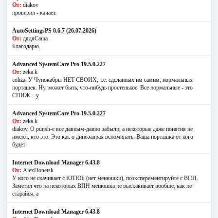
От:
diakov
проверил - качает.
AutoSettingsPS 0.6.7 (26.07.2026)
От:
дядяСаша
Благодарю.
Advanced SystemCare Pro 19.5.0.227
От:
zeka.k
coliza, У Чупокабры НЕТ СВОИХ, т.е. сделанных им самим, нормальных
порташек. Ну, может быть, что-нибудь простенькое. Все нормальные - это
СПИЖ... у
Advanced SystemCare Pro 19.5.0.227
От:
zeka.k
diakov, О punsh-е все давным-давно забыли, а некоторые даже понятия не
имеют, кто это. Это как о динозаврах вспоминать. Ваша порташка от кого
будет
Internet Download Manager 6.43.8
От:
AlexDonetsk
У кого не скачивает с ЮТЮБ (нет менюшки), поэксперементируйте с ВПН.
Заметил что на некоторых ВПН менюшка не выскакивает вообще, как не
старайся, а
Internet Download Manager 6.43.8