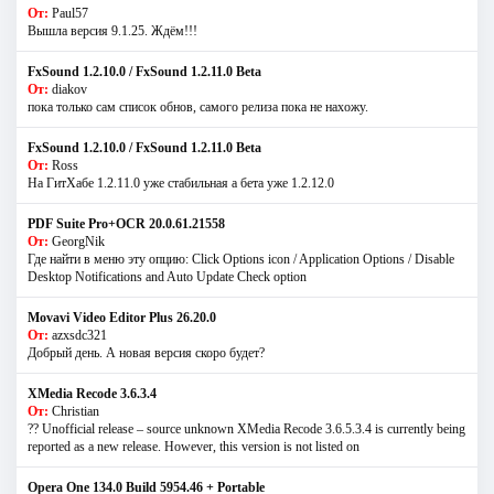
От:
Paul57
Вышла версия 9.1.25. Ждём!!!
FxSound 1.2.10.0 / FxSound 1.2.11.0 Beta
От:
diakov
пока только сам список обнов, самого релиза пока не нахожу.
FxSound 1.2.10.0 / FxSound 1.2.11.0 Beta
От:
Ross
На ГитХабе 1.2.11.0 уже стабильная а бета уже 1.2.12.0
PDF Suite Pro+OCR 20.0.61.21558
От:
GeorgNik
Где найти в меню эту опцию: Click Options icon / Application Options / Disable
Desktop Notifications and Auto Update Check option
Movavi Video Editor Plus 26.20.0
От:
azxsdc321
Добрый день. А новая версия скоро будет?
XMedia Recode 3.6.3.4
От:
Christian
?? Unofficial release – source unknown XMedia Recode 3.6.5.3.4 is currently being
reported as a new release. However, this version is not listed on
Opera One 134.0 Build 5954.46 + Portable