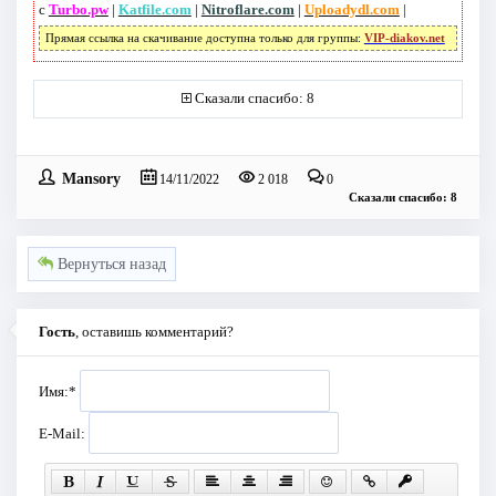
с
Turbo.pw
|
Katfile.com
|
Nitroflare.com
|
Uploadydl.com
|
Прямая ссылка на скачивание доступна только для группы:
VIP-diakov.net
Сказали спасибо: 8
Mansory
14/11/2022
2 018
0
Сказали спасибо: 8
Вернуться назад
Гость
, оставишь комментарий?
Имя:
*
E-Mail: