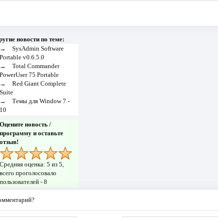
ругие новости по теме:
→
SysAdmin Software
Portable v0.6.5.0
→
Total Commander
PowerUser 75 Portable
→
Red Giant Complete
Suite
→
Темы для Window 7 -
10
Оцените новость /
программу и оставьте
отзыв!
Средняя оценка:
5
из 5,
всего проголосовало
пользователей -
8
комментарий?