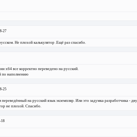
8-27
усском. Не плохой калькулятор .Ещё раз спасибо.
ии х64 все корректно переведено на русский.
 по наполнению
8-25
м переведённый на русский язык экземпляр. Или это задумка разработчика - дв
тор не плохой. Спасибо.
-18