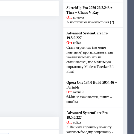
SketchUp Pro 2026 26.2.243 +
Thea + Chaos V-Ray
От:
alivakos
А портативки почему-то нет (?).
Advanced SystemCare Pro
19.5.0.227
От:
coliza
Ставя огромные (по моим
понятиям) проги,пользователи
начали забывать или не
сталкивались, про маленькую
портативку Modern Tweaker 2.1
Final
Opera One 134.0 Build 5954.46 +
Portable
От:
oven19
64-bit не скачивается, пишет --
ошибка
Advanced SystemCare Pro
19.5.0.227
От:
coliza
К Вашему хорошему коменту
хотелось бы одну поправочку -