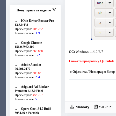
Популярное за неделю
→
IObit Driver Booster Pro
13.6.0.438
Просмотров:
705 282
Комментариев:
309
→
Google Chrome
151.0.7922.109
Просмотров:
568 838
ОС:
Windows 11/10/8/7
Комментариев:
122
Скачать программу Qalculate! 5
→
Adobe Acrobat
26.001.21771
с
Оф.сайта / Homepage:
Setup
Просмотров:
508 861
Комментариев:
264
→
Adguard Ad Blocker
Premium 4.13.0 Final
Просмотров:
455 797
Комментариев:
55
Mansory
25/05/2026
→
Opera One 134.0 Build
5954.46 + Portable