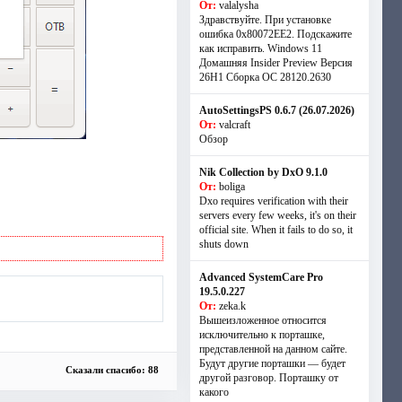
От:
valalysha
Здравствуйте. При установке
ошибка 0х80072EE2. Подскажите
как исправить. Windows 11
Домашняя Insider Preview Версия
26H1 Сборка ОС 28120.2630
AutoSettingsPS 0.6.7 (26.07.2026)
От:
valcraft
Обзор
Nik Collection by DxO 9.1.0
От:
boliga
Dxo requires verification with their
servers every few weeks, it's on their
official site. When it fails to do so, it
shuts down
Advanced SystemCare Pro
19.5.0.227
От:
zeka.k
Вышеизложенное относится
исключительно к порташке,
представленной на данном сайте.
Будут другие порташки — будет
Сказали спасибо: 88
другой разговор. Порташку от
какого