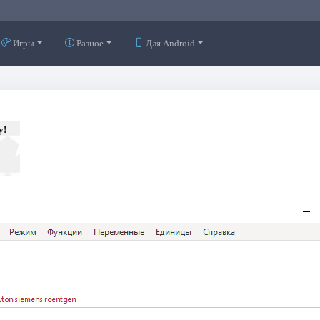
Игры
Разное
Для Android
у!