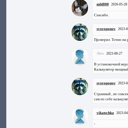
mbl800
2026-05-28
Спасибо.
svoroponov
2023-0
Проверил. Точно на р
Alex
2023-08-27
В установочной верс
Калькулятор мощный
svoroponov
2023-0
Странный , не совсе
сам по себе калькуля
vikatschka
2023-04
-