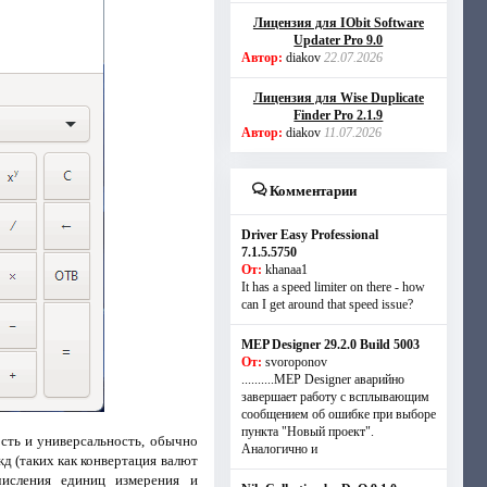
Лицензия для IObit Software
Updater Pro 9.0
Автор:
diakov
22.07.2026
Лицензия для Wise Duplicate
Finder Pro 2.1.9
Автор:
diakov
11.07.2026
Комментарии
Driver Easy Professional
7.1.5.5750
От:
khanaa1
It has a speed limiter on there - how
can I get around that speed issue?
MEP Designer 29.2.0 Build 5003
От:
svoroponov
..........MEP Designer аварийно
завершает работу с всплывающим
сообщением об ошибке при выборе
пункта "Новый проект".
сть и универсальность, обычно
Аналогично и
д (таких как конвертация валют
исления единиц измерения и