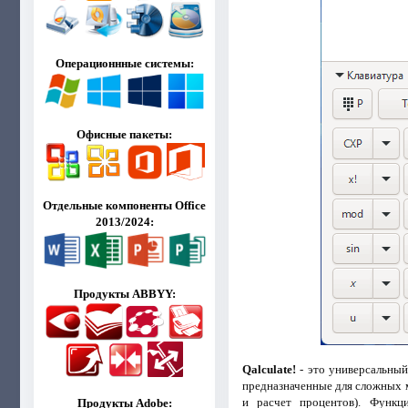
Операционнные системы:
Офисные пакеты:
Отдельные компоненты Office
2013/2024:
Продукты ABBYY:
Qalculate!
- это универсальный
предназначенные для сложных м
и расчет процентов). Функц
Продукты Adobe: