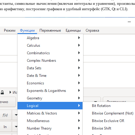
нстанты, символьные вычисления (включая интегралы и уравнения), произвол
ю арифметику, построение графиков и удобный интерфейс (GTK, Qt и CLI).