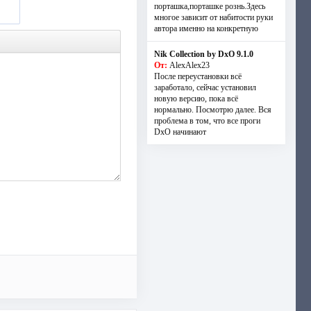
порташка,порташке рознь.Здесь
многое зависит от набитости руки
автора именно на конкретную
Nik Collection by DxO 9.1.0
От:
AlexAlex23
После переустановки всё
заработало, сейчас установил
новую версию, пока всё
нормально. Посмотрю далее. Вся
проблема в том, что все проги
DxO начинают