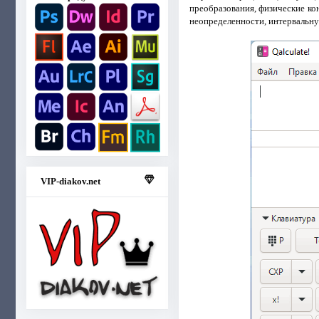
преобразования, физические ко
неопределенности, интервальну
VIP-diakov.net