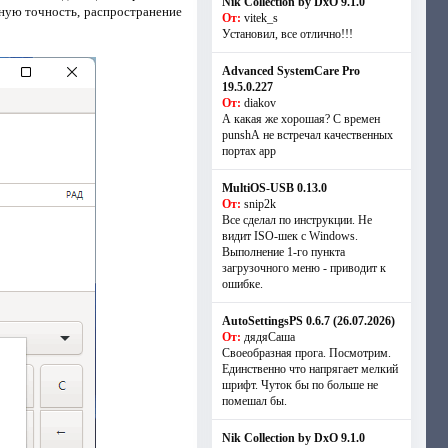
Nik Collection by DxO 9.1.0
ьную точность, распространение
От:
vitek_s
Установил, все отлично!!!
Advanced SystemCare Pro
19.5.0.227
От:
diakov
А какая же хорошая? С времен
punshА не встречал качественных
портах app
MultiOS-USB 0.13.0
От:
snip2k
Все сделал по инструкции. Не
видит ISO-шек с Windows.
Выполнение 1-го пункта
загрузочного меню - приводит к
ошибке.
AutoSettingsPS 0.6.7 (26.07.2026)
От:
дядяСаша
Своеобразная прога. Посмотрим.
Единственно что напрягает мелкий
шрифт. Чуток бы по больше не
помешал бы.
Nik Collection by DxO 9.1.0