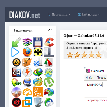
DIAKOV
.net
Программы
Библиотека
Рекомендуем
Офис
⇒
Qalculate! 5.11.0
Оцените новость / программ
5
из 5, всего оценок -
8