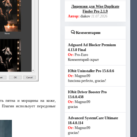
Лицензия для Wise Duplicate
Finder Pro 2.1.9
Автор:
diakov
11.07.2026
Комментарии
Adguard Ad Blocker Premium
4.13.0 Final
От:
Pro-Euro
Комментарий скрыт
IObit Uninstaller Pro 15.6.0.6
От:
Magnus99
funciona perfecto, gracias!
IObit Driver Booster Pro
13.6.0.438
ать пятна и морщины на коже,
От:
Magnus99
 Плагин использует передовые
gracias
Advanced SystemCare Ultimate
18.4.0.114
От:
Magnus99
gracias!