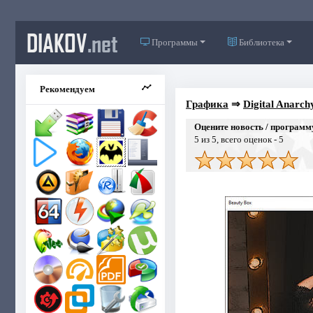
DIAKOV
.net
Программы
Библиотека
Рекомендуем
Графика
⇒
Digital Anarch
Оцените новость / программ
5
из 5, всего оценок -
5