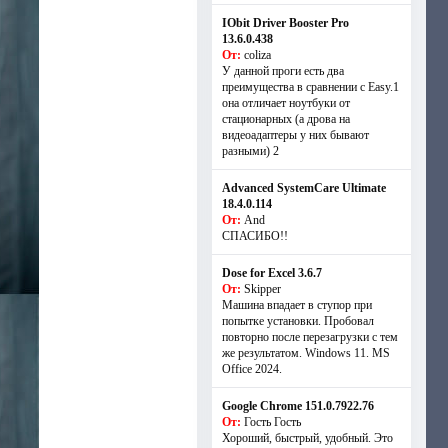
IObit Driver Booster Pro
13.6.0.438
От:
coliza
У данной проги есть два
преимущества в сравнении с Easy.1
она отличает ноутбуки от
стационарных (а дрова на
видеоадаптеры у них бывают
разными) 2
Advanced SystemCare Ultimate
18.4.0.114
От:
And
СПАСИБО!!
Dose for Excel 3.6.7
От:
Skipper
Машина впадает в ступор при
попытке установки. Пробовал
повторно после перезагрузки с тем
же результатом. Windows 11. MS
Offiсe 2024.
Google Chrome 151.0.7922.76
От:
Гость Гость
Хороший, быстрый, удобный. Это