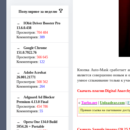
Популярное за неделю
→
IObit Driver Booster Pro
13.6.0.438
Просмотров:
704 484
Комментариев:
309
→
Google Chrome
151.0.7922.76
Просмотров:
566 645
Комментариев:
122
Кнопка Auto-Mask сработает а
→
Adobe Acrobat
является совершенно новым и 
26.001.21771
умное сглаживание только к уча
Просмотров:
508 562
Комментариев:
264
Скачать плагин Digital Anarchy
→
Adguard Ad Blocker
Premium 4.13.0 Final
с
Turbo.net
|
Uploadrar.com
|
F
Просмотров:
454 786
Прямая ссылка на скачивание дост
Комментариев:
55
→
Opera One 134.0 Build
5954.26 + Portable
Скачать Sample images (20,25 