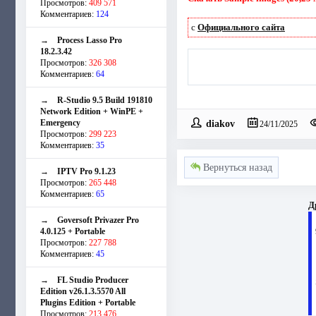
Просмотров:
409 571
Комментариев:
124
с
Официального сайта
→
Process Lasso Pro
18.2.3.42
Просмотров:
326 308
Комментариев:
64
→
R-Studio 9.5 Build 191810
Network Edition + WinPE +
Emergency
diakov
24/11/2025
Просмотров:
299 223
Комментариев:
35
Вернуться назад
→
IPTV Pro 9.1.23
Просмотров:
265 448
Комментариев:
65
Д
→
Goversoft Privazer Pro
4.0.125 + Portable
Просмотров:
227 788
Комментариев:
45
→
FL Studio Producer
Edition v26.1.3.5570 All
Plugins Edition + Portable
Просмотров:
213 476