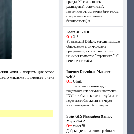
правда. Масса плюшек
расширений-дополнений,
постоянно отторгаемых браузером
(разрабами политиками
безопасности) и
Boom 3D 2.0.0
От:
Х.З.
Уважаемый Diakov, сегодня вышло
обновление этой чудесной
программы, а кроме вас её никто
не умеет грамотно "отрепачить". С
нетерпение ждём
енки кожи. Алгоритм для этого
Internet Download Manager
6.43.7
ового макияжа применяет очень
От:
OlegL
Кстати, может кто-нибудь
подскажет как все-таки настроить
IDM, чтобы он качал с ютуба и не
переставал бы скачивать через
короткое время. А то не раз
Sygic GPS Navigation &amp;
Maps 26.4.2
От:
viktor58
Добрый день, на сяоми работает