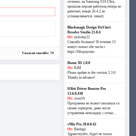
отлично, на Samsung S24 Ultra,
прошлая версия работала,теперь не
работает, новая 26.4.2 не
устанавливается. пишет,
Blackmagic Design DaVinci
Resolve Studio 21.0.4
От:
nickolay22
Спасибо большое! В течение 15
минут скачал обе части с
https://filespayouts
Сказали спасибо: 74
Boom 3D 2.0.0
От:
KiM
Please update to the version 2.3.0
Thanks in advance!
IObit Driver Booster Pro
13.6.0.438
От:
oven19
Программа не может связаться со
своим сервером, даже после
устранения неполадок с сетью...
vMix Pro 28.0.0.42
От:
Bazinga
Здравствуйте, будет не плохо