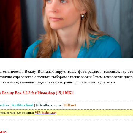
втоматически. Beauty Box анализирует вашу фотографию и выясняет, где отт
отлично справляется с точным выбором оттенков кожи.Затем технология цифр
сткам кожи, уменьшая недостатки, сохраняя при этом текстуру кожи.
 Beauty Box 6.0.3 for Photoshop (15,1 МБ):
rdl.io
|
Katfile.cloud
|
Nitroflare.com
|
Htfl.net
упна только для группы:
VIP-diakov.net
МБ):