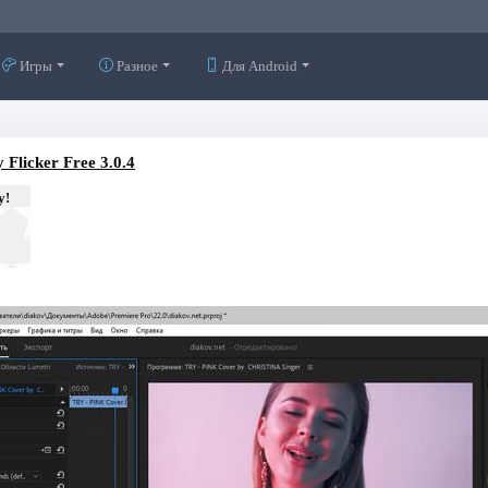
Игры
Разное
Для Android
 Flicker Free 3.0.4
у!