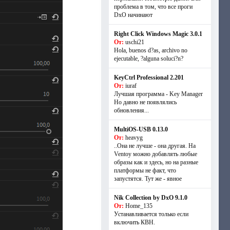
проблема в том, что все проги
DxO начинают
Right Click Windows Magic 3.0.1
От:
uschi21
Hola, buenos d?as, archivo no
ejecutable, ?alguna soluci?n?
KeyCtrl Professional 2.201
От:
iuraf
Лучшая программа - Key Manager
Но давно не появлялись
обновления...
MultiOS-USB 0.13.0
От:
heavyg
..Она не лучше - она другая. На
Ventoy можно добавлять любые
образы как и здесь, но на разные
платформы не факт, что
запустятся. Тут же - явное
Nik Collection by DxO 9.1.0
От:
Home_135
Устанавливается только если
включить КВН.