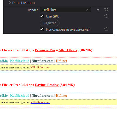
 Flicker Free 3.0.4 для
Premiere Pro
и
After Effects
(5,86 МБ):
rdl.io
|
Katfile.cloud
|
Nitroflare.com
|
Htfl.net
упна только для группы:
VIP-diakov.net
 Flicker Free 3.0.4 для
Davinci Resolve
(5,84 МБ):
rdl.io
|
Katfile.cloud
|
Nitroflare.com
|
Htfl.net
упна только для группы:
VIP-diakov.net