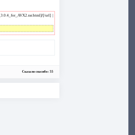
_3.0.4_for_AVX2.rar.html]
/
[/url] |
Сказали спасибо: 55