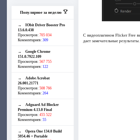
Популярное за неделю
→
IObit Driver Booster Pro
13.6.0.438
Просмотров:
705 034
С видеоплагином Flicker Free 
Комментариев:
309
дает замечательные результаты.
→
Google Chrome
151.0.7922.109
Просмотров:
567 755
Комментариев:
122
→
Adobe Acrobat
26.001.21771
Просмотров:
508 766
Комментариев:
264
→
Adguard Ad Blocker
Premium 4.13.0 Final
Просмотров:
455 522
Комментариев:
55
→
Opera One 134.0 Build
5954.46 + Portable