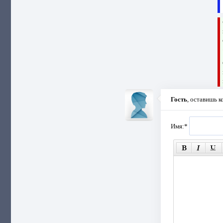
Гость
, оставишь 
Имя:
*