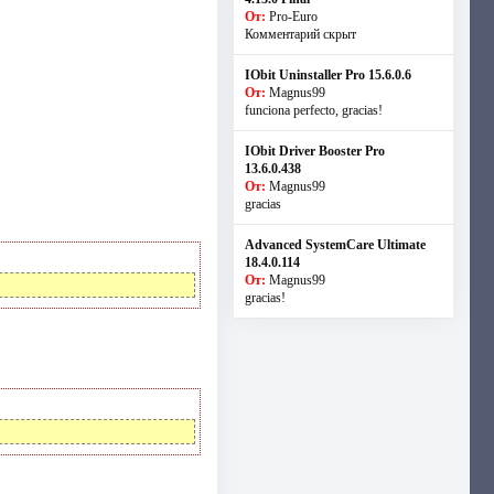
От:
Pro-Euro
Комментарий скрыт
IObit Uninstaller Pro 15.6.0.6
От:
Magnus99
funciona perfecto, gracias!
IObit Driver Booster Pro
13.6.0.438
От:
Magnus99
gracias
Advanced SystemCare Ultimate
18.4.0.114
От:
Magnus99
gracias!