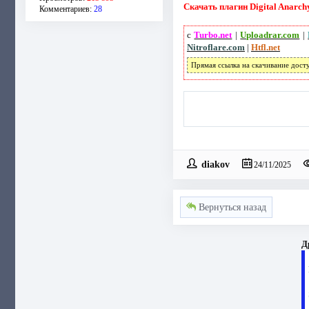
Скачать плагин Digital Anarchy
Комментариев:
28
с
Turbo.net
|
Uploadrar.com
|
Nitroflare.com
|
Htfl.net
Прямая ссылка на скачивание дост
diakov
24/11/2025
Вернуться назад
Д