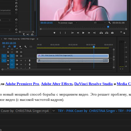
для
Adobe Premiere Pro
,
Adobe After Effects
,
DaVinci Resolve Studio
и
Media C
 новый мощный способ борьбы с мерцанием видео. Это решает проблему, кот
ое видео (с высокой частотой кадров).