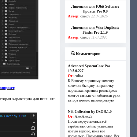
Лицензия для IObit Software
Updater Pro 9.0
Автор:
diakov
22.07.2026
Лицензия для Wise Duplicate
Finder Pro 2.1.9
Автор:
diakov
11.07.2026
Комментарии
Advanced SystemCare Pro
19.5.0.227
От:
coliza
К Вашему хорошему коменту
хотелось бы одну поправочку -
omposer
.
порташка,порташке рознь.Здесь
многое зависит от набитости руки
орая характерна для всех, кто
автора именно на конкретную
Nik Collection by DxO 9.1.0
От:
AlexAlex23
После переустановки всё
заработало, сейчас установил
новую версию, пока всё
нормально. Посмотрю далее. Вся