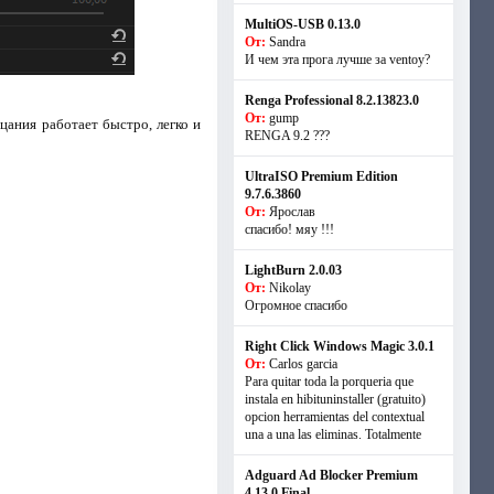
MultiOS-USB 0.13.0
От:
Sandra
И чем эта прога лучше за ventoy?
Renga Professional 8.2.13823.0
От:
gump
цания работает быстро, легко и
RENGA 9.2 ???
UltraISO Premium Edition
9.7.6.3860
От:
Ярослав
спасибо! мяу !!!
LightBurn 2.0.03
От:
Nikolay
Огромное спасибо
Right Click Windows Magic 3.0.1
От:
Carlos garcia
Para quitar toda la porqueria que
instala en hibituninstaller (gratuito)
opcion herramientas del contextual
una a una las eliminas. Totalmente
Adguard Ad Blocker Premium
4.13.0 Final