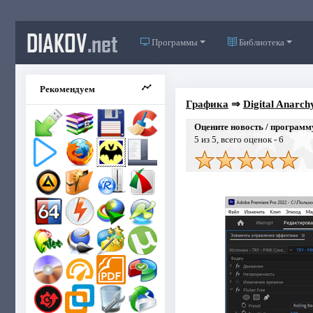
DIAKOV
.net
Программы
Библиотека
Рекомендуем
Графика
⇒
Digital Anarchy
Оцените новость / программ
5
из 5, всего оценок -
6