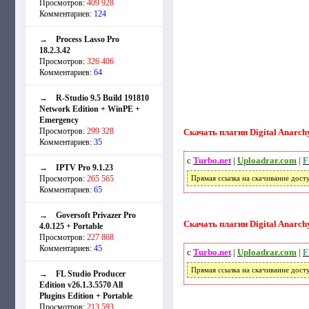
Просмотров:
409 928
Комментариев:
124
→
Process Lasso Pro
18.2.3.42
Просмотров:
326 406
Комментариев:
64
→
R-Studio 9.5 Build 191810
Network Edition + WinPE +
Emergency
Просмотров:
299 328
Скачать плагин Digital Anarchy
Комментариев:
35
с
Turbo.net
|
Uploadrar.com
|
F
→
IPTV Pro 9.1.23
Просмотров:
265 565
Прямая ссылка на скачивание дост
Комментариев:
65
→
Goversoft Privazer Pro
Скачать плагин Digital Anarchy
4.0.125 + Portable
Просмотров:
227 868
Комментариев:
45
с
Turbo.net
|
Uploadrar.com
|
F
Прямая ссылка на скачивание дост
→
FL Studio Producer
Edition v26.1.3.5570 All
Plugins Edition + Portable
Просмотров:
213 593