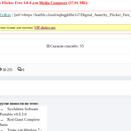
 Flicker Free 3.0.4 для
Media Composer
(37,91 МБ):
Frdl.io
| [url=vhttps://katfile.cloud/nqhqghl6n1s7/Digital_Anarchy_Flicker_Free
упна только для группы:
VIP-diakov.net
Сказали спасибо: 55
30 255
6
ругие новости по теме:
→
SysAdmin Software
Portable v0.6.5.0
→
Red Giant Complete
Suite
→
Темы для Window 7 -