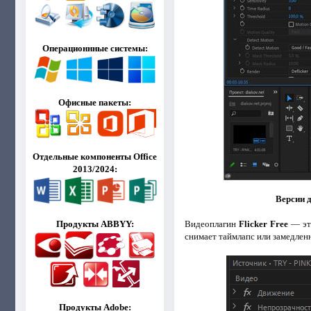
Операционнные системы:
Офисные пакеты:
Отдельные компоненты Office
2013/2024:
Версии 
Видеоплагин
Flicker Free
— это
Продукты ABBYY:
снимает таймлапс или замедленн
Продукты Adobe: