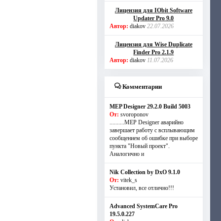
Лицензия для IObit Software
Updater Pro 9.0
Автор:
diakov
22.07.2026
Лицензия для Wise Duplicate
Finder Pro 2.1.9
Автор:
diakov
11.07.2026
Комментарии
MEP Designer 29.2.0 Build 5003
От:
svoroponov
..........MEP Designer аварийно
завершает работу с всплывающим
сообщением об ошибке при выборе
пункта "Новый проект".
Аналогично и
Nik Collection by DxO 9.1.0
От:
vitek_s
Установил, все отлично!!!
Advanced SystemCare Pro
19.5.0.227