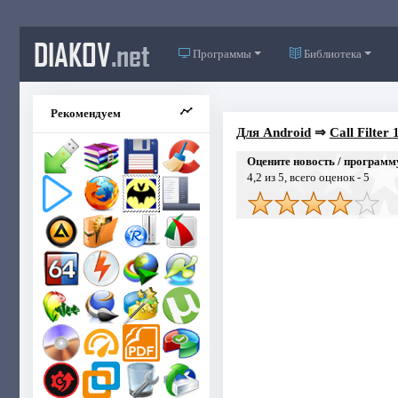
DIAKOV
.net
Программы
Библиотека
Рекомендуем
Для Android
⇒
Call Filter 
Оцените новость / программ
4,2
из 5, всего оценок -
5