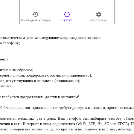
 автоматическом режиме следующие виды входящих звонков:
по телефону;
анков;
ментальным сбросом;
черного списка, поддерживаются маски (опционально);
ров, отсутствующих в контактах (опционально);
звонки.
 требуется предоставлять доступ к контактам!
-блокировщиков, приложение не требует доступ к контактам, прост в использо
овляется несколько раз в день. Ваш телефон сам выбирает частоту обнов
чения к сети Интернет и типа подключения (Wi-Fi, LTE, H+, 3G или EDGE). 
емых номеров как можно чаще, но при этом не разряжать ваш аккумулятор, 