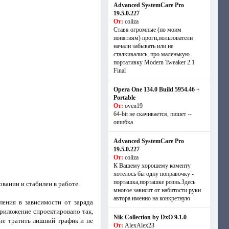
Advanced SystemCare Pro
19.5.0.227
От:
coliza
Ставя огромные (по моим
понятиям) проги,пользователи
начали забывать или не
сталкивались, про маленькую
портативку Modern Tweaker 2.1
Final
Opera One 134.0 Build 5954.46 +
Portable
От:
oven19
64-bit не скачивается, пишет --
ошибка
Advanced SystemCare Pro
19.5.0.227
От:
coliza
К Вашему хорошему коменту
хотелось бы одну поправочку -
порташка,порташке рознь.Здесь
вании и стабилен в работе.
многое зависит от набитости руки
автора именно на конкретную
ления в зависимости от заряда
Приложение спроектировано так,
Nik Collection by DxO 9.1.0
не тратить лишний трафик и не
От:
AlexAlex23