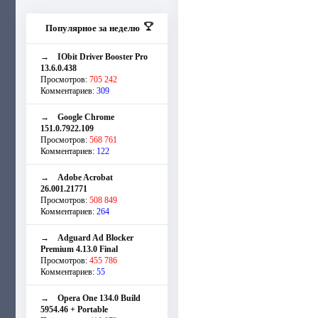
Популярное за неделю
→
IObit Driver Booster Pro
13.6.0.438
Просмотров:
705 242
Комментариев:
309
→
Google Chrome
151.0.7922.109
Просмотров:
568 761
Комментариев:
122
→
Adobe Acrobat
26.001.21771
Просмотров:
508 849
Комментариев:
264
→
Adguard Ad Blocker
Premium 4.13.0 Final
Просмотров:
455 786
Комментариев:
55
→
Opera One 134.0 Build
5954.46 + Portable