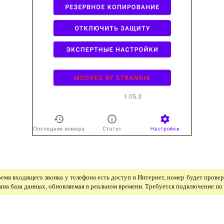
емя входящего звонка у телефона есть доступ в Интернет, номер будет провер
ана база данных, обновляемая в реальном времени. Требуется подключение по 