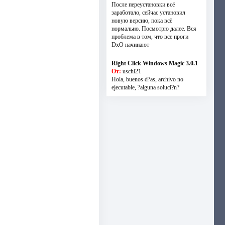
После переустановки всё
заработало, сейчас установил
новую версию, пока всё
нормально. Посмотрю далее. Вся
проблема в том, что все проги
DxO начинают
Right Click Windows Magic 3.0.1
От:
uschi21
Hola, buenos d?as, archivo no
ejecutable, ?alguna soluci?n?