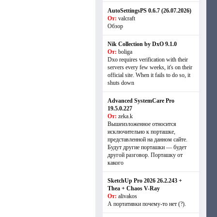
AutoSettingsPS 0.6.7 (26.07.2026)
От:
valcraft
Обзор
Nik Collection by DxO 9.1.0
От:
boliga
Dxo requires verification with their
servers every few weeks, it's on their
official site. When it fails to do so, it
shuts down
Advanced SystemCare Pro
19.5.0.227
От:
zeka.k
Вышеизложенное относится
исключительно к порташке,
представленной на данном сайте.
Будут другие порташки — будет
другой разговор. Порташку от
какого
SketchUp Pro 2026 26.2.243 +
Thea + Chaos V-Ray
От:
alivakos
А портативки почему-то нет (?).