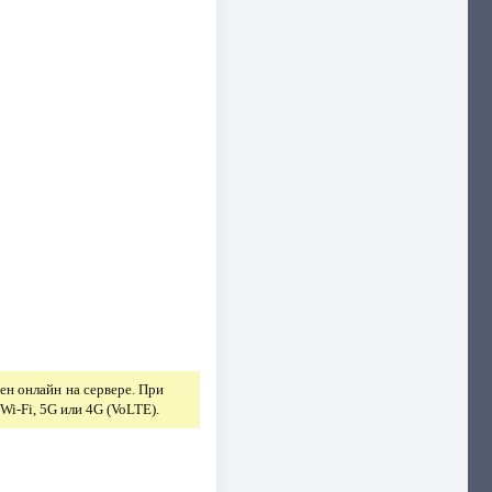
ен онлайн на сервере. При
Wi-Fi, 5G или 4G (VoLTE).