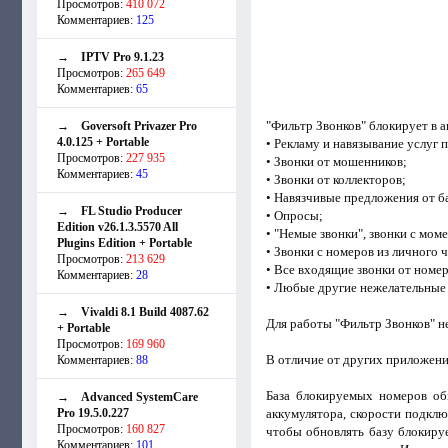
Просмотров:
410 072
Комментариев:
125
→
IPTV Pro 9.1.23
Просмотров:
265 649
Комментариев:
65
"Фильтр Звонков" блокирует в
→
Goversoft Privazer Pro
4.0.125 + Portable
• Рекламу и навязывание услуг 
Просмотров:
227 935
• Звонки от мошенников;
Комментариев:
45
• Звонки от коллекторов;
• Навязчивые предложения от б
→
FL Studio Producer
• Опросы;
Edition v26.1.3.5570 All
• "Немые звонки", звонки с мо
Plugins Edition + Portable
• Звонки с номеров из личного 
Просмотров:
213 629
• Все входящие звонки от номе
Комментариев:
28
• Любые другие нежелательные 
→
Vivaldi 8.1 Build 4087.62
Для работы "Фильтр Звонков" не
+ Portable
Просмотров:
169 960
В отличие от других приложений
Комментариев:
88
База блокируемых номеров обн
→
Advanced SystemCare
Pro 19.5.0.227
аккумулятора, скорости подклю
Просмотров:
160 827
чтобы обновлять базу блокиру
Комментариев:
101