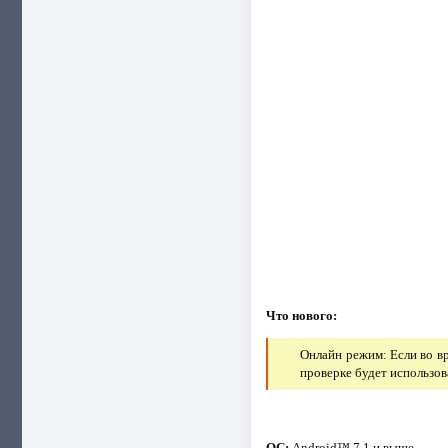
Что нового:
Онлайн режим: Если во вр
проверке будет использов
ОС:
Android™ 7.1 и выше