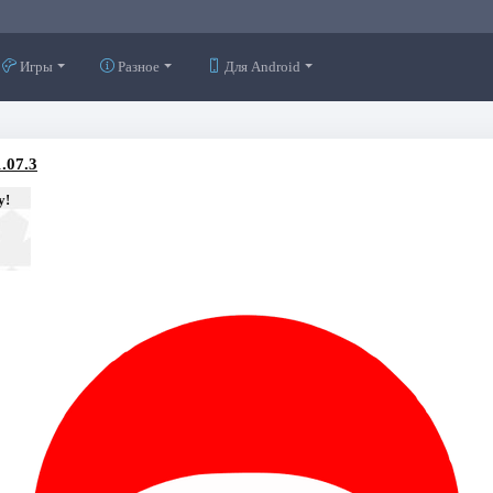
Игры
Разное
Для Android
1.07.3
у!