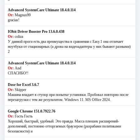
Advanced SystemCare Ultimate 18.4.0.114
От:
Magnus99
gracias!
IObit Driver Booster Pro 13.6.0.438
От:
coliza
У данной проги есть два преимущества в сравнении с Easy.1 она отличает
ноутбуки от стационарных (а дрова на видеоадаптеры у них бывают разными)
2
Advanced SystemCare Ultimate 18.4.0.114
От:
And
СПАСИБО!!
Dose for Excel 3.6.7
От:
Skipper
Машина впадает в ступор при попытке установки. Пробовал повторно после
перезагрузки с тем же результатом. Windows 11. MS Offiсe 2024.
Google Chrome 151.0.7922.76
От:
Гость Гость
Хороший, быстрый, удобный. Это правда. Масса плюшек расширений-
дополнений, постоянно отторгаемых браузером (разрабами политиками
безопасности) и