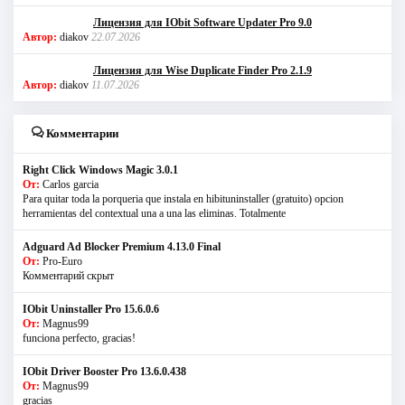
Лицензия для IObit Software Updater Pro 9.0
Автор:
diakov
22.07.2026
Лицензия для Wise Duplicate Finder Pro 2.1.9
Автор:
diakov
11.07.2026
Комментарии
Right Click Windows Magic 3.0.1
От:
Carlos garcia
Para quitar toda la porqueria que instala en hibituninstaller (gratuito) opcion
herramientas del contextual una a una las eliminas. Totalmente
Adguard Ad Blocker Premium 4.13.0 Final
От:
Pro-Euro
Комментарий скрыт
IObit Uninstaller Pro 15.6.0.6
От:
Magnus99
funciona perfecto, gracias!
IObit Driver Booster Pro 13.6.0.438
От:
Magnus99
gracias