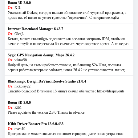
Boom 3D 2.0.0
От:
Х.З.
Уважаемый Diakov, сегодня вышло обновление этой чудесной программы, а
кроме вас её никто не умеет грамотно "отрепачить". С нетерпение ждём
Internet Download Manager 6.43.7
От:
OlegL
Кстати, может кто-нибудь подскажет как все-таки настроить IDM, чтобы он
качал с ютуба и не переставал бы скачивать через короткое время. А то не раз
Sygic GPS Navigation &amp; Maps 26.4.2
От:
viktor58
Добрый день, на сяоми работает отлично, на Samsung S24 Ultra, прошлая
версия работала,теперь не работает, новая 26.4.2 не устанавливается. пишет,
Blackmagic Design DaVinci Resolve Studio 21.0.4
От:
nickolay22
Спасибо большое! В течение 15 минут скачал обе части с https://filespayouts
Boom 3D 2.0.0
От:
KiM
Please update to the version 2.3.0 Thanks in advance!
IObit Driver Booster Pro 13.6.0.438
От:
oven19
Программа не может связаться со своим сервером, даже после устранения