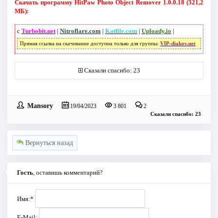
Скачать программу HitPaw Photo Object Remover 1.0.0.18 (321,2
МБ):
с
Turbobit.net
|
Nitroflare.com
|
Katfile.com
|
Uploady.io
|
Прямая ссылка на скачивание доступна только для группы:
VIP-diakov.net
Сказали спасибо: 23
Mansory
19/04/2023
3 801
2
Сказали спасибо: 23
Вернуться назад
Гость
, оставишь комментарий?
Имя:
*
E-Mail: