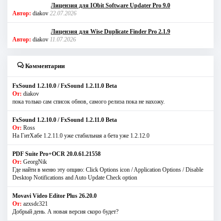
Лицензия для IObit Software Updater Pro 9.0
Автор:
diakov
22.07.2026
Лицензия для Wise Duplicate Finder Pro 2.1.9
Автор:
diakov
11.07.2026
Комментарии
FxSound 1.2.10.0 / FxSound 1.2.11.0 Beta
От:
diakov
пока только сам список обнов, самого релиза пока не нахожу.
FxSound 1.2.10.0 / FxSound 1.2.11.0 Beta
От:
Ross
На ГитХабе 1.2.11.0 уже стабильная а бета уже 1.2.12.0
PDF Suite Pro+OCR 20.0.61.21558
От:
GeorgNik
Где найти в меню эту опцию: Click Options icon / Application Options / Disable
Desktop Notifications and Auto Update Check option
Movavi Video Editor Plus 26.20.0
От:
azxsdc321
Добрый день. А новая версия скоро будет?