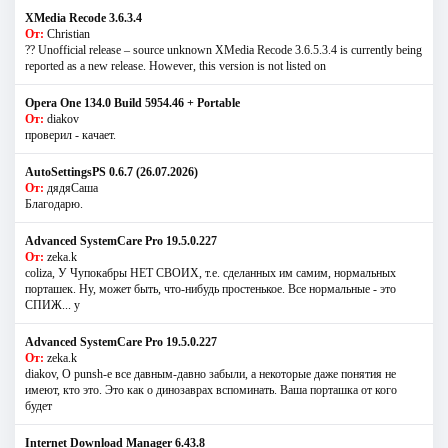
XMedia Recode 3.6.3.4
От:
Christian
?? Unofficial release – source unknown XMedia Recode 3.6.5.3.4 is currently being
reported as a new release. However, this version is not listed on
Opera One 134.0 Build 5954.46 + Portable
От:
diakov
проверил - качает.
AutoSettingsPS 0.6.7 (26.07.2026)
От:
дядяСаша
Благодарю.
Advanced SystemCare Pro 19.5.0.227
От:
zeka.k
coliza, У Чупокабры НЕТ СВОИХ, т.е. сделанных им самим, нормальных
порташек. Ну, может быть, что-нибудь простенькое. Все нормальные - это
СПИЖ... у
Advanced SystemCare Pro 19.5.0.227
От:
zeka.k
diakov, О punsh-е все давным-давно забыли, а некоторые даже понятия не
имеют, кто это. Это как о динозаврах вспоминать. Ваша порташка от кого
будет
Internet Download Manager 6.43.8