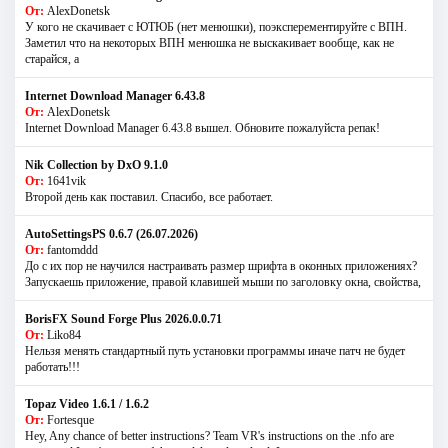
От:
AlexDonetsk
У кого не скачивает с ЮТЮБ (нет менюшки), поэксперементируйте с ВПН.
Заметил что на некоторых ВПН менюшка не выскакивает вообще, как не
старайся, а
Internet Download Manager 6.43.8
От:
AlexDonetsk
Internet Download Manager 6.43.8 вышел. Обновите пожалуйста репак!
Nik Collection by DxO 9.1.0
От:
1641vik
Второй день как поставил. Спасибо, все работает.
AutoSettingsPS 0.6.7 (26.07.2026)
От:
fantomddd
До с их пор не научился настраивать размер шрифта в оконных приложениях?
Запускаешь приложение, правой клавишей мыши по заголовку окна, свойства,
BorisFX Sound Forge Plus 2026.0.0.71
От:
Liko84
Нельзя менять стандартный путь установки программы иначе патч не будет
работать!!!
Topaz Video 1.6.1 / 1.6.2
От:
Fortesque
Hey, Any chance of better instructions? Team VR's instructions on the .nfo are