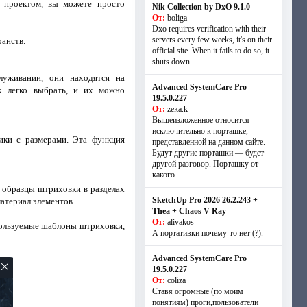
 проектом, вы можете просто
Nik Collection by DxO 9.1.0
От:
boliga
Dxo requires verification with their
servers every few weeks, it's on their
анств.
official site. When it fails to do so, it
shuts down
луживании, они находятся на
Advanced SystemCare Pro
х легко выбрать, и их можно
19.5.0.227
От:
zeka.k
Вышеизложенное относится
исключительно к порташке,
ики с размерами. Эта функция
представленной на данном сайте.
Будут другие порташки — будет
другой разговор. Порташку от
какого
 образцы штриховки в разделах
SketchUp Pro 2026 26.2.243 +
атериал элементов.
Thea + Chaos V-Ray
От:
alivakos
пользуемые шаблоны штриховки,
А портативки почему-то нет (?).
Advanced SystemCare Pro
19.5.0.227
От:
coliza
Ставя огромные (по моим
понятиям) проги,пользователи