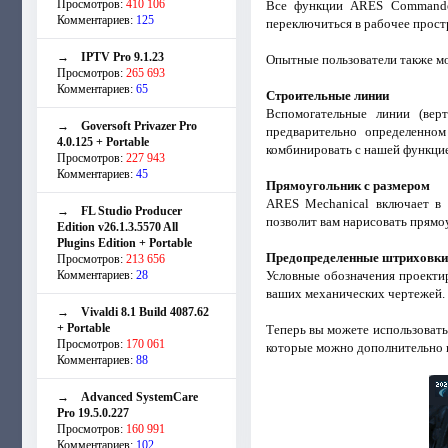
Просмотров:
410 106
Все функции ARES Commander
Комментариев:
125
переключиться в рабочее прост
→
IPTV Pro 9.1.23
Опытные пользователи также мо
Просмотров:
265 693
Комментариев:
65
Строительные линии
Вспомогательные линии (вер
→
Goversoft Privazer Pro
предварительно определенно
4.0.125 + Portable
комбинировать с нашей функцие
Просмотров:
227 943
Комментариев:
45
Прямоугольник с размером
ARES Mechanical включает в 
→
FL Studio Producer
позволит вам нарисовать прямо
Edition v26.1.3.5570 All
Plugins Edition + Portable
Предопределенные штриховки
Просмотров:
213 656
Комментариев:
28
Условные обозначения проекти
ваших механических чертежей. 
→
Vivaldi 8.1 Build 4087.62
+ Portable
Теперь вы можете использоват
Просмотров:
170 061
которые можно дополнительно н
Комментариев:
88
→
Advanced SystemCare
Pro 19.5.0.227
Просмотров:
160 991
Комментариев:
102