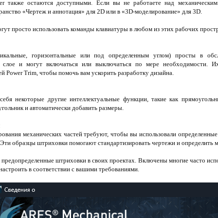
 также остаются доступными. Если вы не работаете над механическим
ранство «Чертеж и аннотация» для 2D или в «3D-моделирование» для 3D.
гут просто использовать команды клавиатуры в любом из этих рабочих простр
тикальные, горизонтальные или под определенным углом) просты в обс
м слое и могут включаться или выключаться по мере необходимости. И
й Power Trim, чтобы помочь вам ускорить разработку дизайна.
себя некоторые другие интеллектуальные функции, такие как прямоугольн
угольник и автоматически добавить размеры.
рования механических частей требуют, чтобы вы использовали определенные
Эти образцы штриховки помогают стандартизировать чертежи и определить м
ь предопределенные штриховки в своих проектах. Включены многие часто ис
астроить в соответствии с вашими требованиями.