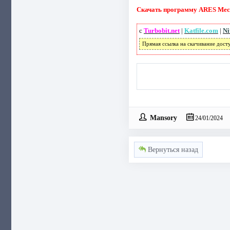
Скачать программу ARES Mechan
с
Turbobit.net
|
Katfile.com
|
Ni
Прямая ссылка на скачивание дост
Mansory
24/01/2024
Вернуться назад