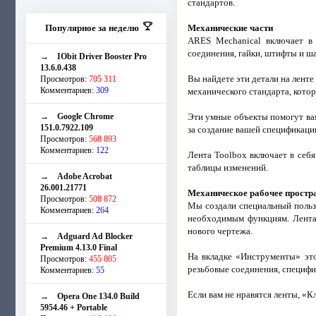
стандартов.
Популярное за неделю
Механические части
ARES Mechanical включает в 
соединения, гайки, штифты и ша
→
IObit Driver Booster Pro
13.6.0.438
Вы найдете эти детали на лент
Просмотров:
705 311
Комментариев:
309
механического стандарта, котор
→
Google Chrome
Эти умные объекты помогут вам
151.0.7922.109
за создание вашей спецификаци
Просмотров:
568 893
Комментариев:
122
Лента Toolbox включает в себ
таблицы изменений.
→
Adobe Acrobat
26.001.21771
Механическое рабочее простр
Просмотров:
508 872
Мы создали специальный польз
Комментариев:
264
необходимым функциям. Лента 
нового чертежа.
→
Adguard Ad Blocker
Premium 4.13.0 Final
На вкладке «Инструменты» это
Просмотров:
455 805
резьбовые соединения, специфи
Комментариев:
55
Если вам не нравятся ленты, «К
→
Opera One 134.0 Build
5954.46 + Portable