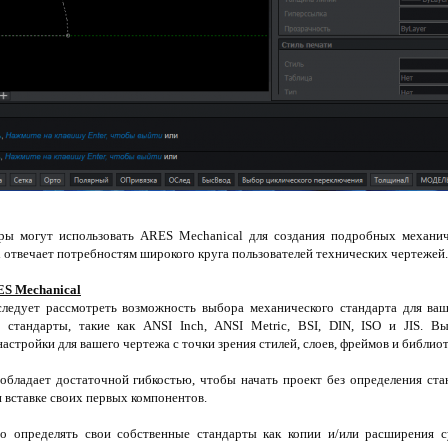
ры могут использовать ARES Mechanical для создания подробных механич
 отвечает потребностям широкого круга пользователей технических чертежей.
ES Mechanical
следует рассмотреть возможность выбора механического стандарта для ва
стандарты, такие как ANSI Inch, ANSI Metric, BSI, DIN, ISO и JIS. В
стройки для вашего чертежа с точки зрения стилей, слоев, фреймов и библиот
обладает достаточной гибкостью, чтобы начать проект без определения стан
и вставке своих первых компонентов.
но определять свои собственные стандарты как копии и/или расширения