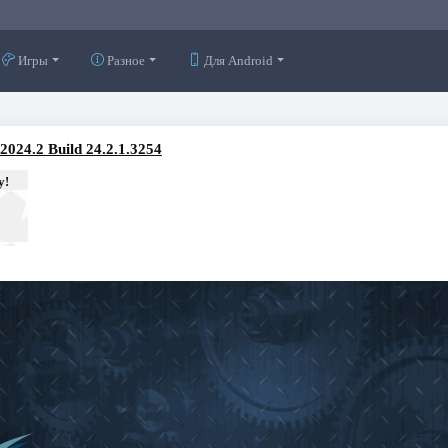
Игры
Разное
Для Android
024.2 Build 24.2.1.3254
у!