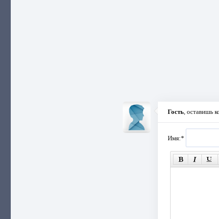
Гость
, оставишь 
Имя:
*