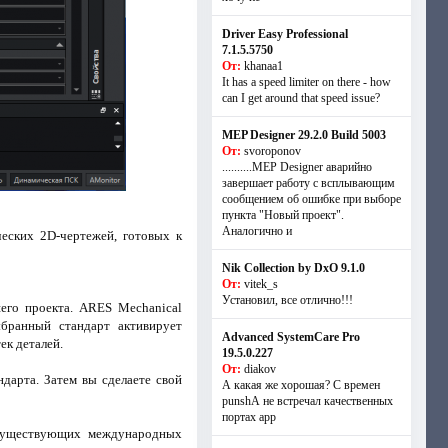
Driver Easy Professional
7.1.5.5750
От:
khanaa1
It has a speed limiter on there - how
can I get around that speed issue?
MEP Designer 29.2.0 Build 5003
От:
svoroponov
..........MEP Designer аварийно
завершает работу с всплывающим
сообщением об ошибке при выборе
пункта "Новый проект".
Аналогично и
еских 2D-чертежей, готовых к
Nik Collection by DxO 9.1.0
От:
vitek_s
Установил, все отлично!!!
шего проекта. ARES Mechanical
ыбранный стандарт активирует
Advanced SystemCare Pro
ек деталей.
19.5.0.227
От:
diakov
дарта. Затем вы сделаете свой
А какая же хорошая? С времен
punshА не встречал качественных
портах app
 существующих международных