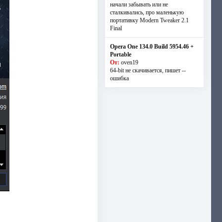
начали забывать или не
сталкивались, про маленькую
портативку Modern Tweaker 2.1
Final
Opera One 134.0 Build 5954.46 +
Portable
От:
oven19
64-bit не скачивается, пишет --
ошибка