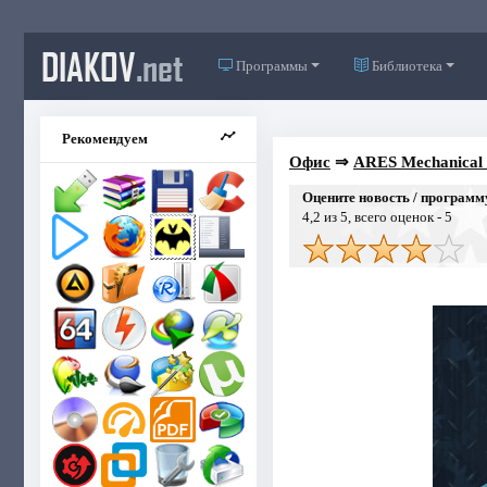
DIAKOV
.net
Программы
Библиотека
Рекомендуем
Офис
⇒
ARES Mechanical 2
Оцените новость / программ
4,2
из 5, всего оценок -
5