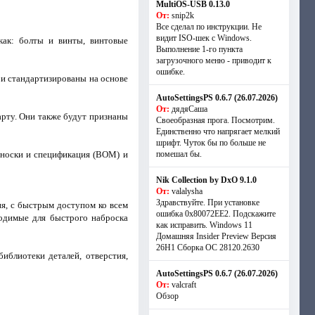
MultiOS-USB 0.13.0
От:
snip2k
Все сделал по инструкции. Не
видит ISO-шек с Windows.
как: болты и винты, винтовые
Выполнение 1-го пункта
загрузочного меню - приводит к
ошибке.
 и стандартизированы на основе
AutoSettingsPS 0.6.7 (26.07.2026)
От:
дядяСаша
арту. Они также будут признаны
Своеобразная прога. Посмотрим.
Единственно что напрягает мелкий
шрифт. Чуток бы по больше не
ыноски и спецификация (BOM) и
помешал бы.
Nik Collection by DxO 9.1.0
От:
valalysha
Здравствуйте. При установке
я, с быстрым доступом ко всем
ошибка 0х80072EE2. Подскажите
одимые для быстрого наброска
как исправить. Windows 11
Домашняя Insider Preview Версия
26H1 Сборка ОС 28120.2630
иблиотеки деталей, отверстия,
AutoSettingsPS 0.6.7 (26.07.2026)
От:
valcraft
Обзор