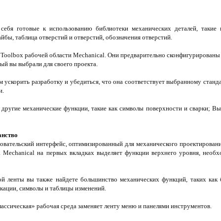
себя готовые к использованию библиотеки механических деталей, такие 
йбы, таблица отверстий и отверстий, обозначения отверстий.
е Toolbox рабочей области Mechanical. Они предварительно сконфигурированы
ый вы выбрали для своего проекта.
 ускорить разработку и убедиться, что она соответствует выбранному станд
и.
я другие механические функции, такие как символы поверхности и сварки; В
анство
овательский интерфейс, оптимизированный для механического проектировани
Mechanical на первых вкладках выделяет функции верхнего уровня, необх
й ленты вы также найдете большинство механических функций, таких как б
кации, символы и таблицы изменений.
лассическая» рабочая среда заменяет ленту меню и панелями инструментов.