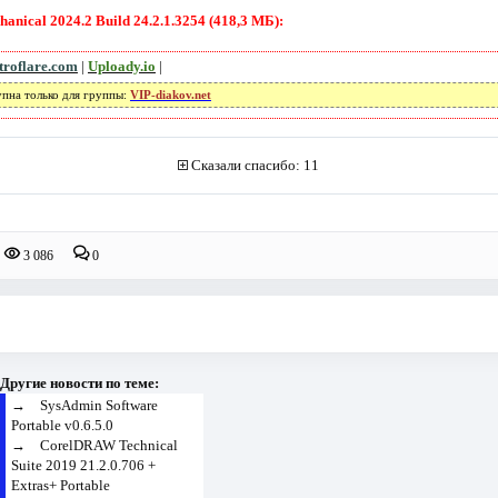
ical 2024.2 Build 24.2.1.3254 (418,3 МБ):
troflare.com
|
Uploady.io
|
упна только для группы:
VIP-diakov.net
Сказали спасибо: 11
3 086
0
Другие новости по теме:
→
SysAdmin Software
Portable v0.6.5.0
→
CorelDRAW Technical
Suite 2019 21.2.0.706 +
Extras+ Portable