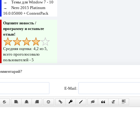
→
Темы для Window 7 - 10
→
Nero 2015 Platinum
16.0.05000 + ContentPack
Оцените новость /
программу и оставьте
отзыв!
Средняя оценка:
4,2
из 5,
всего проголосовало
пользователей -
5
комментарий?
E-Mail: