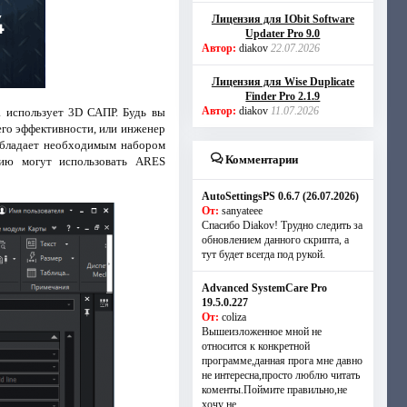
Лицензия для IObit Software
Updater Pro 9.0
Автор:
diakov
22.07.2026
Лицензия для Wise Duplicate
Finder Pro 2.1.9
Автор:
diakov
11.07.2026
а использует 3D САПР. Будь вы
го эффективности, или инженер
обладает необходимым набором
Комментарии
нию могут использовать ARES
AutoSettingsPS 0.6.7 (26.07.2026)
От:
sanyateee
Спасибо Diakov! Трудно следить за
обновлением данного скрипта, а
тут будет всегда под рукой.
Advanced SystemCare Pro
19.5.0.227
От:
coliza
Вышеизложенное мной не
относится к конкретной
программе,данная прога мне давно
не интересна,просто люблю читать
коменты.Поймите правильно,не
хочу не