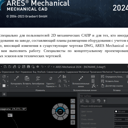
специально для пользователей 2D механических САПР и для тех, кто иногд
дования на заводе, составляющий планы размещения оборудования с учетом е
ю, вносящий изменения в существующие чертежи DWG, ARES Mechanical 
 вам выполнить работу. Специалисты по концептуальному проектирова
ых эскизов или технических чертежей.