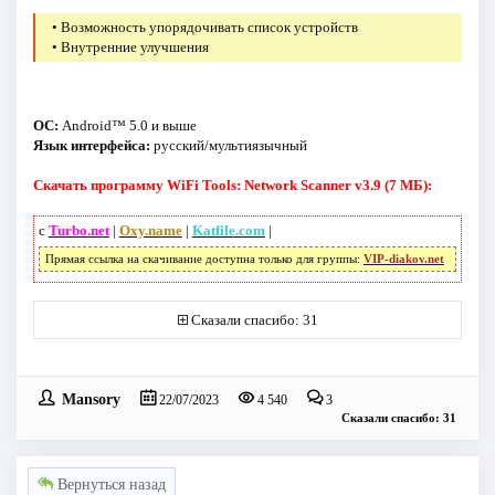
• Возможность упорядочивать список устройств
• Внутренние улучшения
ОС:
Android™ 5.0 и выше
Язык интерфейса:
русский/мультиязычный
Скачать программу WiFi Tools: Network Scanner v3.9 (7 МБ):
с
Turbo.net
|
Oxy.name
|
Katfile.com
|
Прямая ссылка на скачивание доступна только для группы:
VIP-diakov.net
Сказали спасибо: 31
Mansory
22/07/2023
4 540
3
Сказали спасибо: 31
Вернуться назад