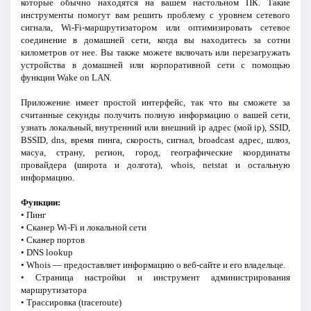
которые обычно находятся на вашем настольном ПК. Такие
инструменты помогут вам решить проблему с уровнем сетевого
сигнала, Wi-Fi-маршрутизатором или оптимизировать сетевое
соединение в домашней сети, когда вы находитесь за сотни
километров от нее. Вы также можете включать или перезагружать
устройства в домашней или корпоративной сети с помощью
функции Wake on LAN.
Приложение имеет простой интерфейс, так что вы сможете за
считанные секунды получить полную информацию о вашей сети,
узнать локальный, внутренний или внешний ip адрес (мой ip), SSID,
BSSID, dns, время пинга, скорость, сигнал, broadcast адрес, шлюз,
масуа, страну, регион, город, географические координаты
провайдера (широта и долгота), whois, netstat и остальную
информацию.
Функции:
• Пинг
• Сканер Wi-Fi и локальной сети
• Сканер портов
• DNS lookup
• Whois — предоставляет информацию о веб-сайте и его владельце.
• Страница настройки и инструмент администрирования
маршрутизатора
• Трассировка (traceroute)