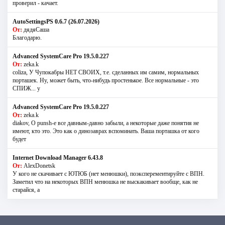
проверил - качает.
AutoSettingsPS 0.6.7 (26.07.2026)
От:
дядяСаша
Благодарю.
Advanced SystemCare Pro 19.5.0.227
От:
zeka.k
coliza, У Чупокабры НЕТ СВОИХ, т.е. сделанных им самим, нормальных
порташек. Ну, может быть, что-нибудь простенькое. Все нормальные - это
СПИЖ... у
Advanced SystemCare Pro 19.5.0.227
От:
zeka.k
diakov, О punsh-е все давным-давно забыли, а некоторые даже понятия не
имеют, кто это. Это как о динозаврах вспоминать. Ваша порташка от кого
будет
Internet Download Manager 6.43.8
От:
AlexDonetsk
У кого не скачивает с ЮТЮБ (нет менюшки), поэксперементируйте с ВПН.
Заметил что на некоторых ВПН менюшка не выскакивает вообще, как не
старайся, а