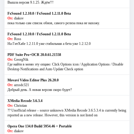
Вышла версия 9.1.25. Ждём!!!
FxSound 1.2.10.0 / FxSound 1.2.11.0 Beta
От:
diakov
пока только сам список обнов, самого релиза пока не нахожу.
FxSound 1.2.10.0 / FxSound 1.2.11.0 Beta
От:
Ross
На ГитХабе 1.2.11.0 уже стабильная а бета уже 1.2.12.0
PDF Suite Pro+OCR 20.0.61.21558
От:
GeorgNik
Где найти в меню эту опцию: Click Options icon / Application Options / Disable
Desktop Notifications and Auto Update Check option
Movavi Video Editor Plus 26.20.0
От:
azxsdc321
Добрый день. А новая версия скоро будет?
XMedia Recode 3.6.3.4
От:
Christian
?? Unofficial release – source unknown XMedia Recode 3.6.5.3.4 is currently being
reported as a new release. However, this version is not listed on
Opera One 134.0 Build 5954.46 + Portable
От:
diakov