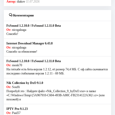
Автор:
diakov
11.07.2026
Комментарии
FxSound 1.2.10.0 / FxSound 1.2.11.0 Beta
От:
nicogalzaga
Спасибо!
Internet Download Manager 6.43.8
От:
nicogalzaga
Спасибо за обновление!
FxSound 1.2.10.0 / FxSound 1.2.11.0 Beta
От:
monk70
На гитхабе есть бета-версия 1.2.12, её размер 74,4 МБ. С оф.сайта скачивается
последняя стабильная версия 1.2.11 - 69 МБ.
Nik Collection by DxO 9.1.0
От:
Souffi
Попробуй это : Найдите файл «Nik_Collection_9_byDxO.exe» в папке
«C:\Windows\Temp\{5A967910-C604-493B-A80C-FB2314122A36}\.cr» (или
похожей) и
IPTV Pro 9.1.23
От:
Paul57