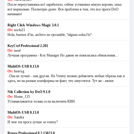
После переустановки всё заработало, сейчас установил новую версию, пока
всё нормально. Посмотрю далее. Вся проблема в том, что все проги DxO
начинают
Right Click Windows Magic 3.0.1
От:
uschi21
Hola, buenos d?as, archivo no ejecutable, ?alguna soluci?n?
KeyCtrl Professional 2.201
От:
iuraf
Лучшая программа - Key Manager Но давно не появлялись обновления...
MultiOS-USB 0.13.0
От:
heavyg
..Она не лучше - она другая. На Ventoy можно добавлять любые образы как и
здесь, но на разные платформы не факт, что запустятся. Тут же - явное
Nik Collection by DxO 9.1.0
От:
Home_135
Устанавливается только если включить КВН.
MultiOS-USB 0.13.0
От:
Sandra
И чем эта прога лучше за ventoy?
Renga Professional 8.2.13823.0