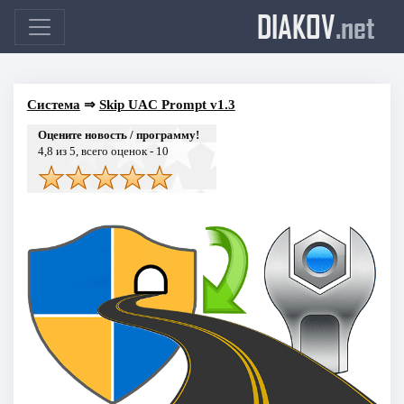
DIAKOV
.net
Система
⇒
Skip UAC Prompt v1.3
Оцените новость / программу!
4,8
из 5, всего оценок -
10