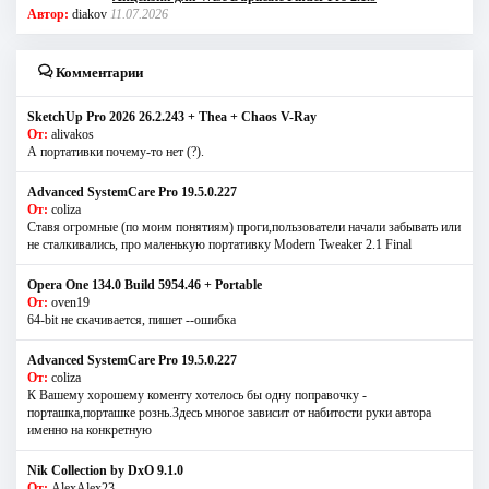
Автор:
diakov
11.07.2026
Комментарии
SketchUp Pro 2026 26.2.243 + Thea + Chaos V-Ray
От:
alivakos
А портативки почему-то нет (?).
Advanced SystemCare Pro 19.5.0.227
От:
coliza
Ставя огромные (по моим понятиям) проги,пользователи начали забывать или
не сталкивались, про маленькую портативку Modern Tweaker 2.1 Final
Opera One 134.0 Build 5954.46 + Portable
От:
oven19
64-bit не скачивается, пишет --ошибка
Advanced SystemCare Pro 19.5.0.227
От:
coliza
К Вашему хорошему коменту хотелось бы одну поправочку -
порташка,порташке рознь.Здесь многое зависит от набитости руки автора
именно на конкретную
Nik Collection by DxO 9.1.0
От:
AlexAlex23