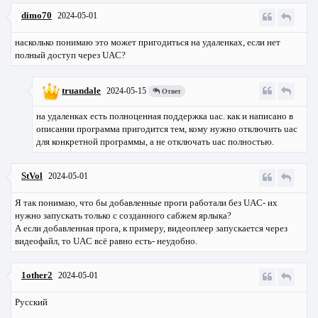
dimo70
2024-05-01
насколько понимаю это может пригодиться на удаленках, если нет
полный доступ через UAC?
truandale
2024-05-15
Ответ
на удаленках есть полноценная поддержка uac. как и написано в
описании программа пригодится тем, кому нужно отключить uac
для конкретной программы, а не отключать uac полностью.
StVol
2024-05-01
Я так понимаю, что бы добавленные проги работали без UAC- их
нужно запускать только с созданного сабжем ярлыка?
А если добавленная прога, к примеру, видеоплеер запускается через
видеофайл, то UAC всё равно есть- неудобно.
1other2
2024-05-01
Русский