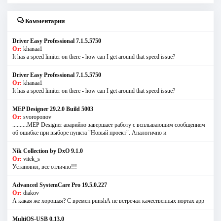
Комментарии
Driver Easy Professional 7.1.5.5750
От:
khanaa1
It has a speed limiter on there - how can I get around that speed issue?
Driver Easy Professional 7.1.5.5750
От:
khanaa1
It has a speed limiter on there - how can I get around that speed issue?
MEP Designer 29.2.0 Build 5003
От:
svoroponov
..........MEP Designer аварийно завершает работу с всплывающим сообщением
об ошибке при выборе пункта "Новый проект". Аналогично и
Nik Collection by DxO 9.1.0
От:
vitek_s
Установил, все отлично!!!
Advanced SystemCare Pro 19.5.0.227
От:
diakov
А какая же хорошая? С времен punshА не встречал качественных портах app
MultiOS-USB 0.13.0