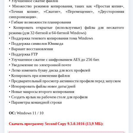
• Улучшенное сжатие файлов
• Множество режимов копирования, таких как «Простая копия»,
«Точная копия», «Сжатие», «Перемещение», «Двусторонняя
синхронизация».
• Гибкие возможности планирования
• Копировать открытые (используемые) файлы для несжатого
режима (для 32-битной и 64-битной Windows)
• Поддержка теневого копирования тома Windows
• Поддержка символов Юникода
• Вариант восстановления
• Поддержка FTP
• Улучшенное сжатие с шифрованием AES до 256 бит.
• Уведомление по электронной почте
• Легко изменить букву диска для всех профилей
• Копировать при изменении файлов
• Предварительный просмотр активности профиля перед запуском
• Игнорировать файлы новее даты/дней
• Новые макросы второго копирования
• Создать ярлык на рабочем столе для профиля
• Параметры командной строки
ОС:
Windows 11 / 10
Скачать программу Second Copy 9.5.0.1016 (13,9 МБ):