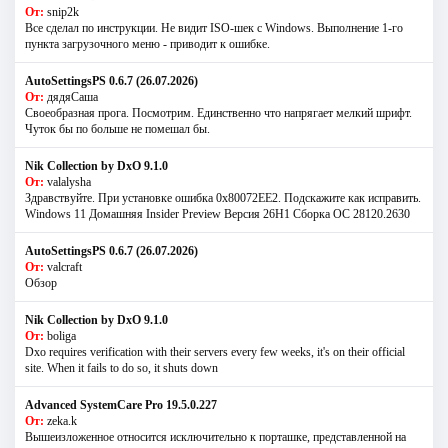
От:
snip2k
Все сделал по инструкции. Не видит ISO-шек с Windows. Выполнение 1-го
пункта загрузочного меню - приводит к ошибке.
AutoSettingsPS 0.6.7 (26.07.2026)
От:
дядяСаша
Своеобразная прога. Посмотрим. Единственно что напрягает мелкий шрифт.
Чуток бы по больше не помешал бы.
Nik Collection by DxO 9.1.0
От:
valalysha
Здравствуйте. При установке ошибка 0х80072EE2. Подскажите как исправить.
Windows 11 Домашняя Insider Preview Версия 26H1 Сборка ОС 28120.2630
AutoSettingsPS 0.6.7 (26.07.2026)
От:
valcraft
Обзор
Nik Collection by DxO 9.1.0
От:
boliga
Dxo requires verification with their servers every few weeks, it's on their official
site. When it fails to do so, it shuts down
Advanced SystemCare Pro 19.5.0.227
От:
zeka.k
Вышеизложенное относится исключительно к порташке, представленной на