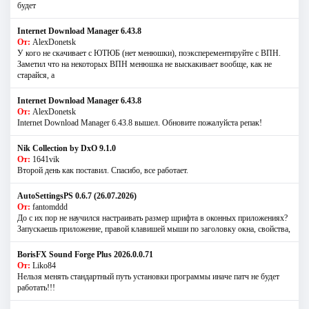
будет
Internet Download Manager 6.43.8
От:
AlexDonetsk
У кого не скачивает с ЮТЮБ (нет менюшки), поэксперементируйте с ВПН.
Заметил что на некоторых ВПН менюшка не выскакивает вообще, как не
старайся, а
Internet Download Manager 6.43.8
От:
AlexDonetsk
Internet Download Manager 6.43.8 вышел. Обновите пожалуйста репак!
Nik Collection by DxO 9.1.0
От:
1641vik
Второй день как поставил. Спасибо, все работает.
AutoSettingsPS 0.6.7 (26.07.2026)
От:
fantomddd
До с их пор не научился настраивать размер шрифта в оконных приложениях?
Запускаешь приложение, правой клавишей мыши по заголовку окна, свойства,
BorisFX Sound Forge Plus 2026.0.0.71
От:
Liko84
Нельзя менять стандартный путь установки программы иначе патч не будет
работать!!!