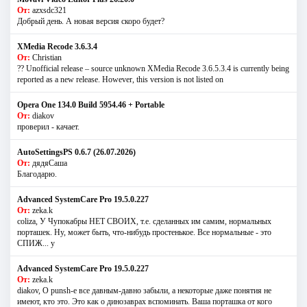
От:
azxsdc321
Добрый день. А новая версия скоро будет?
XMedia Recode 3.6.3.4
От:
Christian
?? Unofficial release – source unknown XMedia Recode 3.6.5.3.4 is currently being
reported as a new release. However, this version is not listed on
Opera One 134.0 Build 5954.46 + Portable
От:
diakov
проверил - качает.
AutoSettingsPS 0.6.7 (26.07.2026)
От:
дядяСаша
Благодарю.
Advanced SystemCare Pro 19.5.0.227
От:
zeka.k
coliza, У Чупокабры НЕТ СВОИХ, т.е. сделанных им самим, нормальных
порташек. Ну, может быть, что-нибудь простенькое. Все нормальные - это
СПИЖ... у
Advanced SystemCare Pro 19.5.0.227
От:
zeka.k
diakov, О punsh-е все давным-давно забыли, а некоторые даже понятия не
имеют, кто это. Это как о динозаврах вспоминать. Ваша порташка от кого