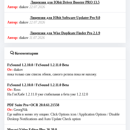
Лицензия для IObit Driver Booster PRO 13.5
Автор:
diakov
22.07.2026
Лицензия для IObit Software Updater Pro 9.0
Автор:
diakov
22.07.2026
Лицензия для Wise Duplicate Finder Pro 2.1.9
Автор:
diakov
11.07.2026
Комментарии
FxSound 1.2.10.0 / FxSound 1.2.11.0 Beta
От:
diakov
пока только сам список обнов, самого релиза пока не нахожу.
FxSound 1.2.10.0 / FxSound 1.2.11.0 Beta
От:
Ross
На ГитХабе 1.2.11.0 уже стабильная а бета уже 1.2.12.0
PDF Suite Pro+OCR 20.0.61.21558
От:
GeorgNik
Где найти в меню эту опцию: Click Options icon / Application Options / Disable
Desktop Notifications and Auto Update Check option
Movavi Video Editor Plus 26.20.0