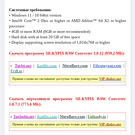
Системные требования:
• Windows 11 / 10 64bit version
• Intel® Core™ 2 Duo or higher or AMD Athlon™ 64 X2 or higher
processor
• 4GB or more RAM (8GB or more recommended)
• Hard disk with at least 20 GB of free space
• Display supporting screen resolution of 1,024x768 or higher
Скачать программу SILKYPIX RAW Converter 1.0.12 (959,2 МБ):
с
Turbo.net
|
Katfile.com
|
Nitroflare.com
|
Filespayout.com
|
Frdl.to
|
Прямая ссылка на скачивание доступна только для группы:
VIP-diakov.net
Скачать портативную программу SILKYPIX RAW Converter
1.0.7.1 (773,4 МБ):
с
Turbobit.net
|
Katfile.com
|
Nitroflare.com
|
Uploady.io
|
Прямая ссылка на скачивание доступна только для группы:
VIP-diakov.net