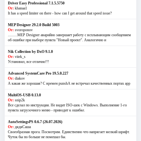
Driver Easy Professional 7.1.5.5750
От:
khanaa1
It has a speed limiter on there - how can I get around that speed issue?
MEP Designer 29.2.0 Build 5003
От:
svoroponov
..........MEP Designer аварийно завершает работу с всплывающим сообщением
об ошибке при выборе пункта "Новый проект". Аналогично и
Nik Collection by DxO 9.1.0
От:
vitek_s
Установил, все отлично!!!
Advanced SystemCare Pro 19.5.0.227
От:
diakov
А какая же хорошая? С времен punshА не встречал качественных портах app
MultiOS-USB 0.13.0
От:
snip2k
Все сделал по инструкции. Не видит ISO-шек с Windows. Выполнение 1-го
пункта загрузочного меню - приводит к ошибке.
AutoSettingsPS 0.6.7 (26.07.2026)
От:
дядяСаша
Своеобразная прога. Посмотрим. Единственно что напрягает мелкий шрифт.
Чуток бы по больше не помешал бы.