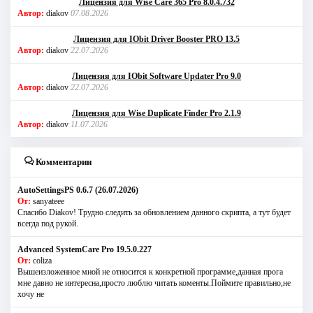
Лицензия для Wise Care 365 Pro 8.0.4.732
Автор:
diakov
07.08.2026
Лицензия для IObit Driver Booster PRO 13.5
Автор:
diakov
22.07.2026
Лицензия для IObit Software Updater Pro 9.0
Автор:
diakov
22.07.2026
Лицензия для Wise Duplicate Finder Pro 2.1.9
Автор:
diakov
11.07.2026
Комментарии
AutoSettingsPS 0.6.7 (26.07.2026)
От:
sanyateee
Спасибо Diakov! Трудно следить за обновлением данного скрипта, а тут будет
всегда под рукой.
Advanced SystemCare Pro 19.5.0.227
От:
coliza
Вышеизложенное мной не относится к конкретной программе,данная прога
мне давно не интересна,просто люблю читать коменты.Поймите правильно,не
хочу не