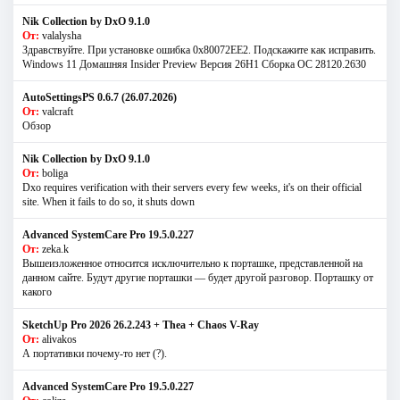
Nik Collection by DxO 9.1.0
От:
valalysha
Здравствуйте. При установке ошибка 0х80072EE2. Подскажите как исправить.
Windows 11 Домашняя Insider Preview Версия 26H1 Сборка ОС 28120.2630
AutoSettingsPS 0.6.7 (26.07.2026)
От:
valcraft
Обзор
Nik Collection by DxO 9.1.0
От:
boliga
Dxo requires verification with their servers every few weeks, it's on their official
site. When it fails to do so, it shuts down
Advanced SystemCare Pro 19.5.0.227
От:
zeka.k
Вышеизложенное относится исключительно к порташке, представленной на
данном сайте. Будут другие порташки — будет другой разговор. Порташку от
какого
SketchUp Pro 2026 26.2.243 + Thea + Chaos V-Ray
От:
alivakos
А портативки почему-то нет (?).
Advanced SystemCare Pro 19.5.0.227