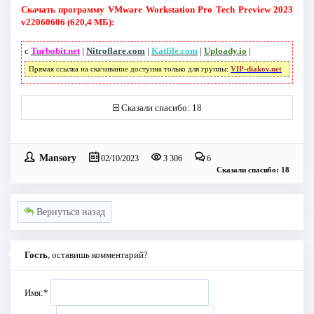
Скачать программу VMware Workstation Pro Tech Preview 2023
v22060606 (620,4 МБ):
с
Turbobit.net
|
Nitroflare.com
|
Katfile.com
|
Uploady.io
|
Прямая ссылка на скачивание доступна только для группы:
VIP-diakov.net
Сказали спасибо: 18
Mansory
02/10/2023
3 306
6
Сказали спасибо: 18
Вернуться назад
Гость
, оставишь комментарий?
Имя:
*