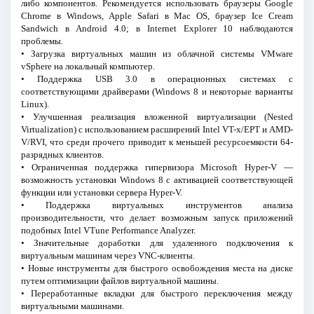
либо компонентов. Рекомендуется использовать браузеры Google
Chrome в Windows, Apple Safari в Mac OS, браузер Ice Cream
Sandwich в Android 4.0; в Internet Explorer 10 наблюдаются
проблемы.
• Загрузка виртуальных машин из облачной системы VMware
vSphere на локальный компьютер.
• Поддержка USB 3.0 в операционных системах с
соответствующими драйверами (Windows 8 и некоторые варианты
Linux).
• Улучшенная реализация вложенной виртуализации (Nested
Virtualization) с использованием расширений Intel VT-x/EPT и AMD-
V/RVI, что среди прочего приводит к меньшей ресурсоемкости 64-
разрядных клиентов.
• Ограниченная поддержка гипервизора Microsoft Hyper-V —
возможность установки Windows 8 с активацией соответствующей
функции или установки сервера Hyper-V.
• Поддержка виртуальных инструментов анализа
производительности, что делает возможным запуск приложений
подобных Intel VTune Performance Analyzer.
• Значительные доработки для удаленного подключения к
виртуальным машинам через VNC-клиенты.
• Новые инструменты для быстрого освобождения места на диске
путем оптимизации файлов виртуальной машины.
• Переработанные вкладки для быстрого переключения между
виртуальными машинами.