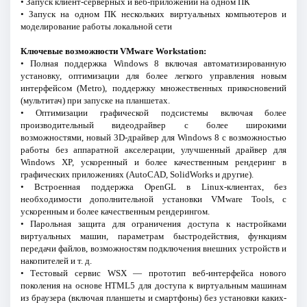
• Запуск клиент-серверных и веб-приложений на одном ПК
• Запуск на одном ПК нескольких виртуальных компьютеров и
моделирование работы локальной сети
Ключевые возможности VMware Workstation:
• Полная поддержка Windows 8 включая автоматизированную
установку, оптимизации для более легкого управления новым
интерфейсом (Metro), поддержку множественных прикосновений
(мультитач) при запуске на планшетах.
• Оптимизации графической подсистемы включая более
производительный видеодрайвер с более широкими
возможностями, новый 3D-драйвер для Windows 8 с возможностью
работы без аппаратной акселерации, улучшенный драйвер для
Windows XP, ускоренный и более качественным рендеринг в
графических приложениях (AutoCAD, SolidWorks и другие).
• Встроенная поддержка OpenGL в Linux-клиентах, без
необходимости дополнительной установки VMware Tools, с
ускоренным и более качественным рендерингом.
• Парольная защита для ограничения доступа к настройками
виртуальных машин, параметрам быстродействия, функциям
передачи файлов, возможностям подключения внешних устройств и
накопителей и т. д.
• Тестовый сервис WSX — прототип веб-интерфейса нового
поколения на основе HTML5 для доступа к виртуальным машинам
из браузера (включая планшеты и смартфоны) без установки каких-