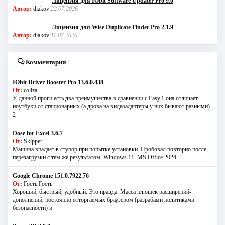
Лицензия для IObit Software Updater Pro 9.0
Автор:
diakov
22.07.2026
Лицензия для Wise Duplicate Finder Pro 2.1.9
Автор:
diakov
11.07.2026
Комментарии
IObit Driver Booster Pro 13.6.0.438
От:
coliza
У данной проги есть два преимущества в сравнении с Easy.1 она отличает
ноутбуки от стационарных (а дрова на видеоадаптеры у них бывают разными)
2
Dose for Excel 3.6.7
От:
Skipper
Машина впадает в ступор при попытке установки. Пробовал повторно после
перезагрузки с тем же результатом. Windows 11. MS Offiсe 2024.
Google Chrome 151.0.7922.76
От:
Гость Гость
Хороший, быстрый, удобный. Это правда. Масса плюшек расширений-
дополнений, постоянно отторгаемых браузером (разрабами политиками
безопасности) и