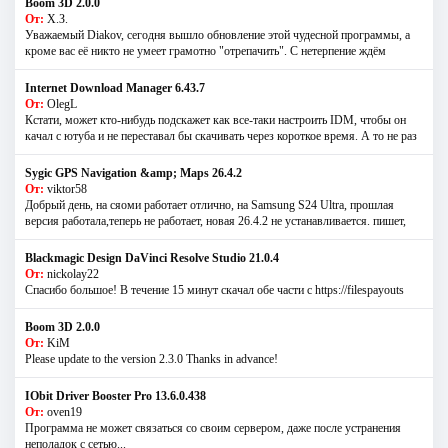
Boom 3D 2.0.0
От:
Х.З.
Уважаемый Diakov, сегодня вышло обновление этой чудесной программы, а
кроме вас её никто не умеет грамотно "отрепачить". С нетерпение ждём
Internet Download Manager 6.43.7
От:
OlegL
Кстати, может кто-нибудь подскажет как все-таки настроить IDM, чтобы он
качал с ютуба и не переставал бы скачивать через короткое время. А то не раз
Sygic GPS Navigation &amp; Maps 26.4.2
От:
viktor58
Добрый день, на сяоми работает отлично, на Samsung S24 Ultra, прошлая
версия работала,теперь не работает, новая 26.4.2 не устанавливается. пишет,
Blackmagic Design DaVinci Resolve Studio 21.0.4
От:
nickolay22
Спасибо большое! В течение 15 минут скачал обе части с https://filespayouts
Boom 3D 2.0.0
От:
KiM
Please update to the version 2.3.0 Thanks in advance!
IObit Driver Booster Pro 13.6.0.438
От:
oven19
Программа не может связаться со своим сервером, даже после устранения
неполадок с сетью...