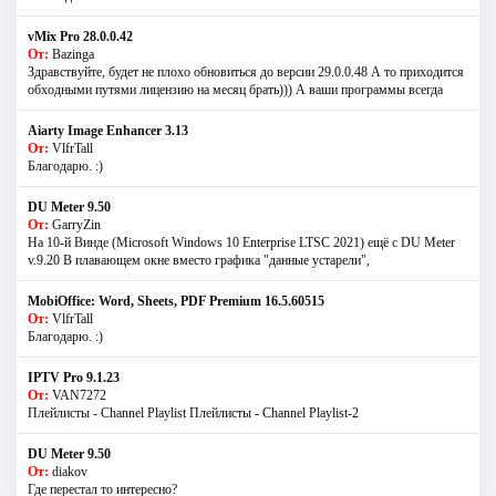
vMix Pro 28.0.0.42
От:
Bazinga
Здравствуйте, будет не плохо обновиться до версии 29.0.0.48 А то приходится
обходными путями лицензию на месяц брать))) А ваши программы всегда
Aiarty Image Enhancer 3.13
От:
VlfrTall
Благодарю. :)
DU Meter 9.50
От:
GarryZin
На 10-й Винде (Microsoft Windows 10 Enterprise LTSC 2021) ещё с DU Meter
v.9.20 В плавающем окне вместо графика "данные устарели",
MobiOffice: Word, Sheets, PDF Premium 16.5.60515
От:
VlfrTall
Благодарю. :)
IPTV Pro 9.1.23
От:
VAN7272
Плейлисты - Channel Playlist Плейлисты - Channel Playlist-2
DU Meter 9.50
От:
diakov
Где перестал то интересно?