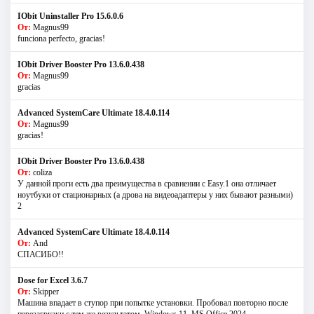
IObit Uninstaller Pro 15.6.0.6
От:
Magnus99
funciona perfecto, gracias!
IObit Driver Booster Pro 13.6.0.438
От:
Magnus99
gracias
Advanced SystemCare Ultimate 18.4.0.114
От:
Magnus99
gracias!
IObit Driver Booster Pro 13.6.0.438
От:
coliza
У данной проги есть два преимущества в сравнении с Easy.1 она отличает
ноутбуки от стационарных (а дрова на видеоадаптеры у них бывают разными)
2
Advanced SystemCare Ultimate 18.4.0.114
От:
And
СПАСИБО!!
Dose for Excel 3.6.7
От:
Skipper
Машина впадает в ступор при попытке установки. Пробовал повторно после