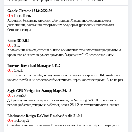
перезагрузки с тем же результатом. Windows 11. MS Offiсe 2024.
Google Chrome 151.0.7922.76
От:
Гость Гость
Хороший, быстрый, удобный. Это правда. Масса плюшек расширений-
дополнений, постоянно отторгаемых браузером (разрабами политиками
безопасности) и
Boom 3D 2.0.0
От:
Х.З.
Уважаемый Diakov, сегодня вышло обновление этой чудесной программы, а
кроме вас её никто не умеет грамотно "отрепачить". С нетерпение ждём
Internet Download Manager 6.43.7
От:
OlegL
Кстати, может кто-нибудь подскажет как все-таки настроить IDM, чтобы он
качал с ютуба и не переставал бы скачивать через короткое время. А то не раз
Sygic GPS Navigation &amp; Maps 26.4.2
От:
viktor58
Добрый день, на сяоми работает отлично, на Samsung S24 Ultra, прошлая
версия работала,теперь не работает, новая 26.4.2 не устанавливается. пишет,
Blackmagic Design DaVinci Resolve Studio 21.0.4
От:
nickolay22
Спасибо большое! В течение 15 минут скачал обе части с https://filespayouts