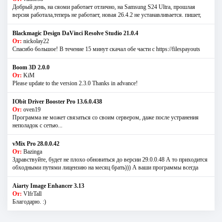
Добрый день, на сяоми работает отлично, на Samsung S24 Ultra, прошлая
версия работала,теперь не работает, новая 26.4.2 не устанавливается. пишет,
Blackmagic Design DaVinci Resolve Studio 21.0.4
От:
nickolay22
Спасибо большое! В течение 15 минут скачал обе части с https://filespayouts
Boom 3D 2.0.0
От:
KiM
Please update to the version 2.3.0 Thanks in advance!
IObit Driver Booster Pro 13.6.0.438
От:
oven19
Программа не может связаться со своим сервером, даже после устранения
неполадок с сетью...
vMix Pro 28.0.0.42
От:
Bazinga
Здравствуйте, будет не плохо обновиться до версии 29.0.0.48 А то приходится
обходными путями лицензию на месяц брать))) А ваши программы всегда
Aiarty Image Enhancer 3.13
От:
VlfrTall
Благодарю. :)