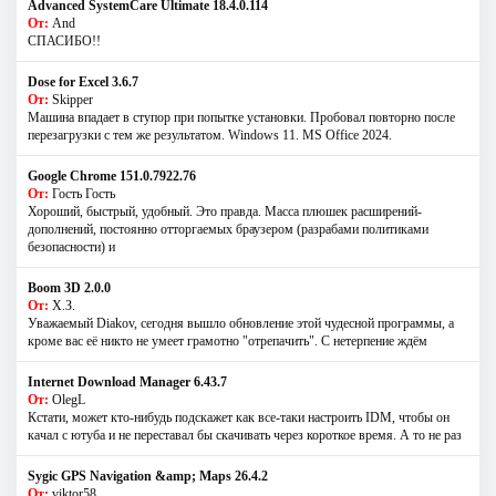
Advanced SystemCare Ultimate 18.4.0.114
От:
And
СПАСИБО!!
Dose for Excel 3.6.7
От:
Skipper
Машина впадает в ступор при попытке установки. Пробовал повторно после
перезагрузки с тем же результатом. Windows 11. MS Offiсe 2024.
Google Chrome 151.0.7922.76
От:
Гость Гость
Хороший, быстрый, удобный. Это правда. Масса плюшек расширений-
дополнений, постоянно отторгаемых браузером (разрабами политиками
безопасности) и
Boom 3D 2.0.0
От:
Х.З.
Уважаемый Diakov, сегодня вышло обновление этой чудесной программы, а
кроме вас её никто не умеет грамотно "отрепачить". С нетерпение ждём
Internet Download Manager 6.43.7
От:
OlegL
Кстати, может кто-нибудь подскажет как все-таки настроить IDM, чтобы он
качал с ютуба и не переставал бы скачивать через короткое время. А то не раз
Sygic GPS Navigation &amp; Maps 26.4.2
От:
viktor58