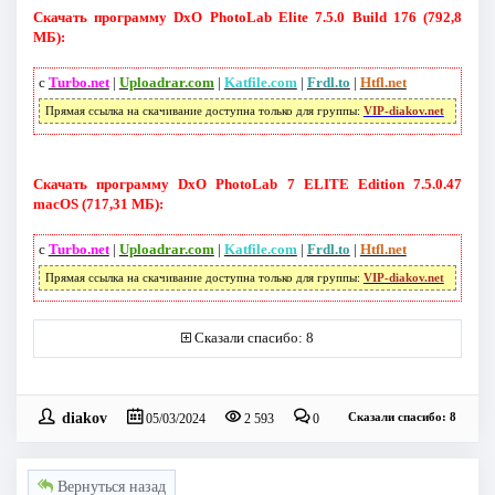
Скачать программу DxO PhotoLab Elite 7.5.0 Build 176 (792,8
МБ):
с
Turbo.net
|
Uploadrar.com
|
Katfile.com
|
Frdl.to
|
Htfl.net
Прямая ссылка на скачивание доступна только для группы:
VIP-diakov.net
Скачать программу DxO PhotoLab 7 ELITE Edition 7.5.0.47
macOS (717,31 МБ):
с
Turbo.net
|
Uploadrar.com
|
Katfile.com
|
Frdl.to
|
Htfl.net
Прямая ссылка на скачивание доступна только для группы:
VIP-diakov.net
Сказали спасибо: 8
diakov
Сказали спасибо: 8
05/03/2024
2 593
0
Вернуться назад