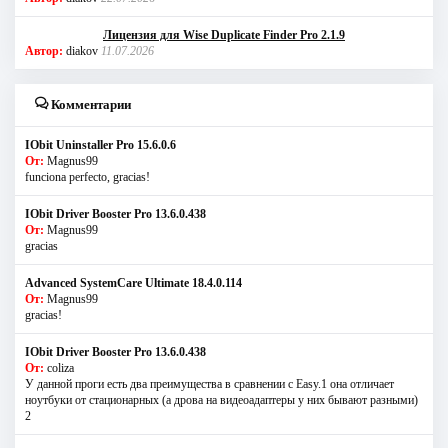
Лицензия для Wise Duplicate Finder Pro 2.1.9
Автор:
diakov
11.07.2026
Комментарии
IObit Uninstaller Pro 15.6.0.6
От:
Magnus99
funciona perfecto, gracias!
IObit Driver Booster Pro 13.6.0.438
От:
Magnus99
gracias
Advanced SystemCare Ultimate 18.4.0.114
От:
Magnus99
gracias!
IObit Driver Booster Pro 13.6.0.438
От:
coliza
У данной проги есть два преимущества в сравнении с Easy.1 она отличает
ноутбуки от стационарных (а дрова на видеоадаптеры у них бывают разными)
2