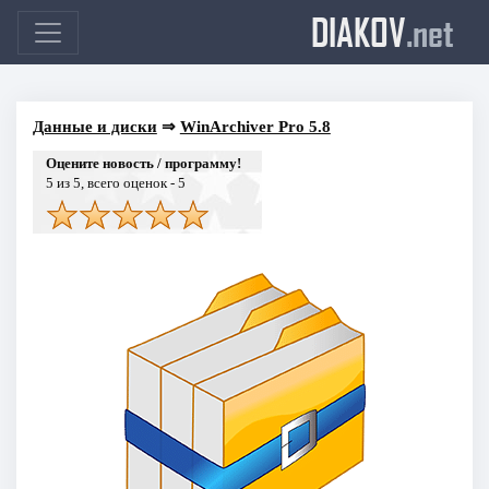
DIAKOV
.net
Данные и диски
⇒
WinArchiver Pro 5.8
Оцените новость / программу!
5
из 5, всего оценок -
5