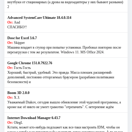
ноутбуки от стационарных (а дрова на видеоадаптеры у них бывают разными)
2
Advanced SystemCare Ultimate 18.4.0.114
От:
And
СПАСИБО!!
Dose for Excel 3.6.7
От:
Skipper
Машина впадает в ступор при попытке установки. Пробовал повторно после
перезагрузки с тем же результатом. Windows 11. MS Offiсe 2024.
Google Chrome 151.0.7922.76
От:
Гость Гость
Хороший, быстрый, удобный. Это правда. Масса плюшек расширений-
дополнений, постоянно отторгаемых браузером (разрабами политиками
безопасности) и
Boom 3D 2.0.0
От:
Х.З.
Уважаемый Diakov, сегодня вышло обновление этой чудесной программы, а
кроме вас её никто не умеет грамотно "отрепачить". С нетерпение ждём
Internet Download Manager 6.43.7
От:
OlegL
Кстати, может кто-нибудь подскажет как все-таки настроить IDM, чтобы он