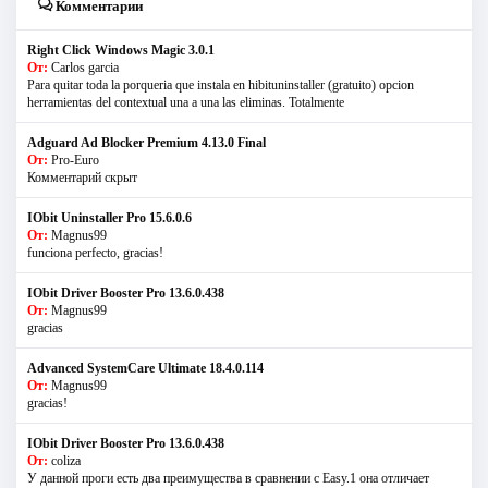
Комментарии
Right Click Windows Magic 3.0.1
От:
Carlos garcia
Para quitar toda la porqueria que instala en hibituninstaller (gratuito) opcion
herramientas del contextual una a una las eliminas. Totalmente
Adguard Ad Blocker Premium 4.13.0 Final
От:
Pro-Euro
Комментарий скрыт
IObit Uninstaller Pro 15.6.0.6
От:
Magnus99
funciona perfecto, gracias!
IObit Driver Booster Pro 13.6.0.438
От:
Magnus99
gracias
Advanced SystemCare Ultimate 18.4.0.114
От:
Magnus99
gracias!
IObit Driver Booster Pro 13.6.0.438
От:
coliza
У данной проги есть два преимущества в сравнении с Easy.1 она отличает