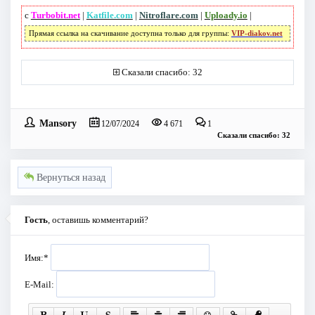
с
Turbobit.net
|
Katfile.com
|
Nitroflare.com
|
Uploady.io
|
Прямая ссылка на скачивание доступна только для группы:
VIP-diakov.net
Сказали спасибо: 32
Mansory
12/07/2024
4 671
1
Сказали спасибо: 32
Вернуться назад
Гость
, оставишь комментарий?
Имя:
*
E-Mail: