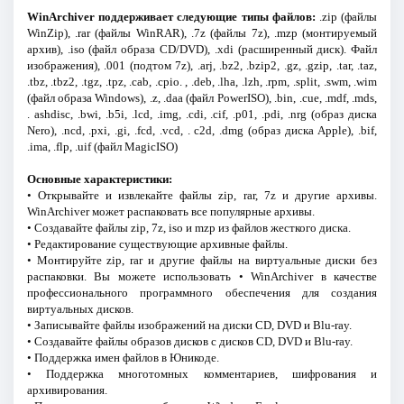
WinArchiver поддерживает следующие типы файлов:
.zip (файлы
WinZip), .rar (файлы WinRAR), .7z (файлы 7z), .mzp (монтируемый
архив), .iso (файл образа CD/DVD), .xdi (расширенный диск). Файл
изображения), .001 (подтом 7z), .arj, .bz2, .bzip2, .gz, .gzip, .tar, .taz,
.tbz, .tbz2, .tgz, .tpz, .cab, .cpio. , .deb, .lha, .lzh, .rpm, .split, .swm, .wim
(файл образа Windows), .z, .daa (файл PowerISO), .bin, .cue, .mdf, .mds,
. ashdisc, .bwi, .b5i, .lcd, .img, .cdi, .cif, .p01, .pdi, .nrg (образ диска
Nero), .ncd, .pxi, .gi, .fcd, .vcd, . c2d, .dmg (образ диска Apple), .bif,
.ima, .flp, .uif (файл MagicISO)
Основные характеристики:
• Открывайте и извлекайте файлы zip, rar, 7z и другие архивы.
WinArchiver может распаковать все популярные архивы.
• Создавайте файлы zip, 7z, iso и mzp из файлов жесткого диска.
• Редактирование существующие архивные файлы.
• Монтируйте zip, rar и другие файлы на виртуальные диски без
распаковки. Вы можете использовать • WinArchiver в качестве
профессионального программного обеспечения для создания
виртуальных дисков.
• Записывайте файлы изображений на диски CD, DVD и Blu-ray.
• Создавайте файлы образов дисков с дисков CD, DVD и Blu-ray.
• Поддержка имен файлов в Юникоде.
• Поддержка многотомных комментариев, шифрования и
архивирования.