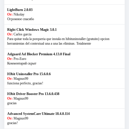
LightBurn 2.0.03
От:
Nikolay
Огромное спасибо
Right Click Windows Magic 3.0.1
От:
Carlos garcia
Para quitar toda la porqueria que instala en hibituninstaller (gratuito) opcion
herramientas del contextual una a una las eliminas. Totalmente
Adguard Ad Blocker Premium 4.13.0 Final
От:
Pro-Euro
Комментарий скрыт
IObit Uninstaller Pro 15.6.0.6
От:
Magnus99
funciona perfecto, gracias!
IObit Driver Booster Pro 13.6.0.438
От:
Magnus99
gracias
Advanced SystemCare Ultimate 18.4.0.114
От:
Magnus99
gracias!