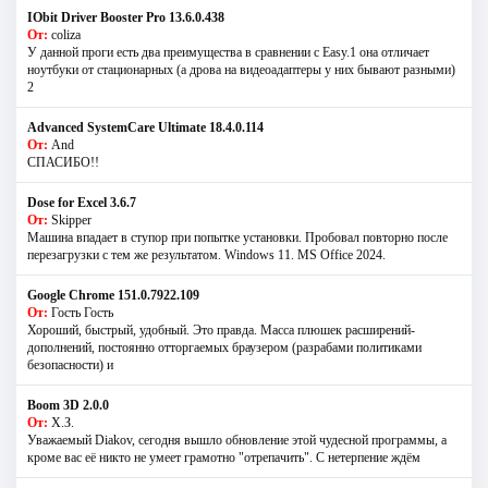
IObit Driver Booster Pro 13.6.0.438
От:
coliza
У данной проги есть два преимущества в сравнении с Easy.1 она отличает
ноутбуки от стационарных (а дрова на видеоадаптеры у них бывают разными)
2
Advanced SystemCare Ultimate 18.4.0.114
От:
And
СПАСИБО!!
Dose for Excel 3.6.7
От:
Skipper
Машина впадает в ступор при попытке установки. Пробовал повторно после
перезагрузки с тем же результатом. Windows 11. MS Offiсe 2024.
Google Chrome 151.0.7922.109
От:
Гость Гость
Хороший, быстрый, удобный. Это правда. Масса плюшек расширений-
дополнений, постоянно отторгаемых браузером (разрабами политиками
безопасности) и
Boom 3D 2.0.0
От:
Х.З.
Уважаемый Diakov, сегодня вышло обновление этой чудесной программы, а
кроме вас её никто не умеет грамотно "отрепачить". С нетерпение ждём