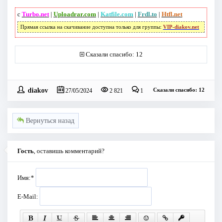
с
Turbo.net
|
Uploadrar.com
|
Katfile.com
|
Frdl.to
|
Htfl.net
Прямая ссылка на скачивание доступна только для группы:
VIP-diakov.net
Сказали спасибо: 12
diakov
Сказали спасибо: 12
27/05/2024
2 821
1
Вернуться назад
Гость
, оставишь комментарий?
Имя:
*
E-Mail: