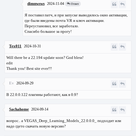
dimnwsws
2024-11-04
Ответ
Я поставил патч, и при запуске выводилось окно активации,
где были введены почта V.R и ключ активации.
Переустановил, все заработало.
Спасибо большое за прогу!
Tex011
2024-10-31
Will there be a 22.194 update soon? God bless!
edit
Thank you! Best site ever!!!
Ev
2024-09-29
В 22.0.0.122 плагины работают, как в 0.9?
Sachahome
2024-09-14
вопрос.. а VEGAS_Deep_Learning_Models_22.0.0.0_ подходит или
надо гдето скачать новую версию?