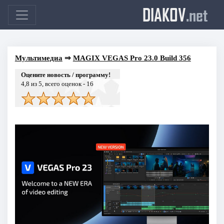
DIAKOV
.net
Мультимедиа
⇒
MAGIX VEGAS Pro 23.0 Build 356
Оцените новость / программу!
4,8
из 5, всего оценок -
16