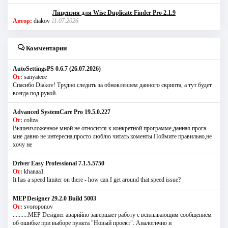
Лицензия для Wise Duplicate Finder Pro 2.1.9
Автор:
diakov
11.07.2026
Комментарии
AutoSettingsPS 0.6.7 (26.07.2026)
От:
sanyateee
Спасибо Diakov! Трудно следить за обновлением данного скрипта, а тут будет
всегда под рукой.
Advanced SystemCare Pro 19.5.0.227
От:
coliza
Вышеизложенное мной не относится к конкретной программе,данная прога
мне давно не интересна,просто люблю читать коменты.Поймите правильно,не
хочу не
Driver Easy Professional 7.1.5.5750
От:
khanaa1
It has a speed limiter on there - how can I get around that speed issue?
MEP Designer 29.2.0 Build 5003
От:
svoroponov
..........MEP Designer аварийно завершает работу с всплывающим сообщением
об ошибке при выборе пункта "Новый проект". Аналогично и