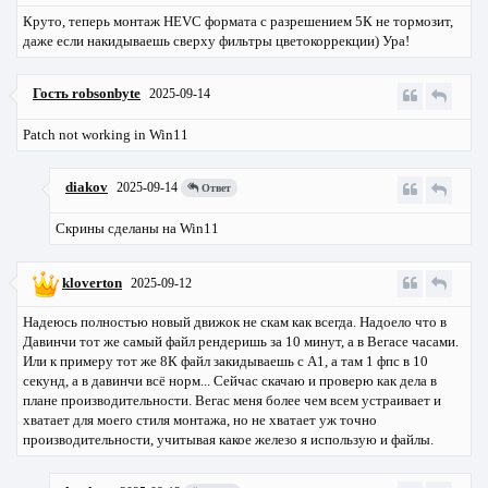
Круто, теперь монтаж HEVC формата с разрешением 5К не тормозит,
даже если накидываешь сверху фильтры цветокоррекции) Ура!
Гость robsonbyte
2025-09-14
Patch not working in Win11
diakov
2025-09-14
Ответ
Скрины сделаны на Win11
kloverton
2025-09-12
Надеюсь полностью новый движок не скам как всегда. Надоело что в
Давинчи тот же самый файл рендеришь за 10 минут, а в Вегасе часами.
Или к примеру тот же 8К файл закидываешь с A1, а там 1 фпс в 10
секунд, а в давинчи всё норм... Сейчас скачаю и проверю как дела в
плане производительности. Вегас меня более чем всем устраивает и
хватает для моего стиля монтажа, но не хватает уж точно
производительности, учитывая какое железо я использую и файлы.