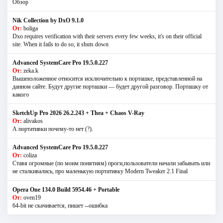
Обзор
Nik Collection by DxO 9.1.0
От:
boliga
Dxo requires verification with their servers every few weeks, it's on their official
site. When it fails to do so, it shuts down
Advanced SystemCare Pro 19.5.0.227
От:
zeka.k
Вышеизложенное относится исключительно к порташке, представленной на
данном сайте. Будут другие порташки — будет другой разговор. Порташку от
какого
SketchUp Pro 2026 26.2.243 + Thea + Chaos V-Ray
От:
alivakos
А портативки почему-то нет (?).
Advanced SystemCare Pro 19.5.0.227
От:
coliza
Ставя огромные (по моим понятиям) проги,пользователи начали забывать или
не сталкивались, про маленькую портативку Modern Tweaker 2.1 Final
Opera One 134.0 Build 5954.46 + Portable
От:
oven19
64-bit не скачивается, пишет --ошибка