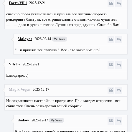
Гость Villi
2025-12-21
спасибо прога установилась и приняла все плагины скорость
рендеринга быстрая, все отрицательные отзывы -полная чушь или
............. дело в руках и голове Лучшая из предыдущих .Спасибо Вам!
Malayas
2026-02-14
Ответ
"... и приняла все плагины". Все - это какие именно?
VlfrTv
2025-12-21
Благодарю. :)
Magix Vegas
2025-12-17
Не сохраняются настройки в программе. При каждом открытии - все
сбивается. Очень разачарован вашей сборкой.
diakov
2025-12-17
Ответ
Крайне опечален вашей разочарованностью, прям непередаваемо,