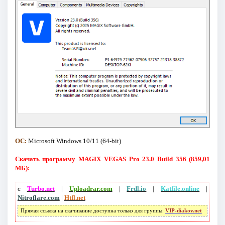
ОС:
Microsoft Windows 10/11 (64-bit)
Скачать программу MAGIX VEGAS Pro 23.0 Build 356 (859,01
МБ):
с
Turbo.net
|
Uploadrar.com
|
Frdl.io
|
Katfile.online
|
Nitroflare.com
|
Htfl.net
Прямая ссылка на скачивание доступна только для группы:
VIP-diakov.net