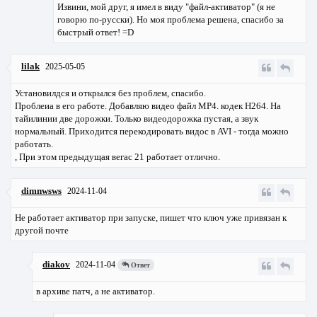
Извини, мой друг, я имел в виду "файл-активатор" (я не
говорю по-русски). Но моя проблема решена, спасибо за
быстрый ответ! =D
lilak
2025-05-05
Установилдся и открылся без проблем, спасибо.
Проблеиа в его работе. Добавляю видео файл MP4. кодек H264. На
тайилинии две дорожки. Только видеодорожка пустая, а звук
нормальный. Приходится перекодировать видос в AVI - тогда можно
работать.
, При этом предыдущая вегас 21 работает отлично.
dimnwsws
2024-11-04
Не работает активатор при запуске, пишет что ключ уже привязан к
другой почте
diakov
2024-11-04
Ответ
в архиве патч, а не активатор.