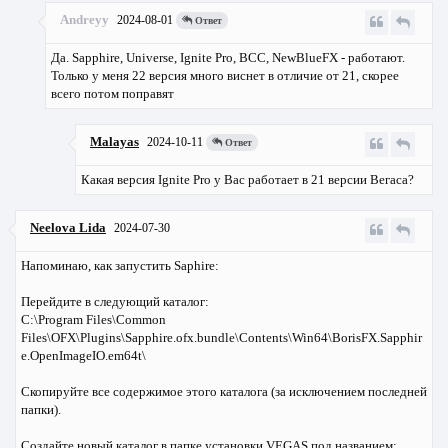
Andreyy
2024-08-01
Ответ
Да. Sapphire, Universe, Ignite Pro, BCC, NewBlueFX - работают.
Только у меня 22 версия много виснет в отличие от 21, скорее
всего потом поправят
Malayas
2024-10-11
Ответ
Какая версия Ignite Pro у Вас работает в 21 версии Вегаса?
Neelova Lida
2024-07-30
Напоминаю, как запустить Saphire:
Перейдите в следующий каталог:
C:\Program Files\Common
Files\OFX\Plugins\Sapphire.ofx.bundle\Contents\Win64\BorisFX.Sapphir
e.OpenImageIO.em64t\
Скопируйте все содержимое этого каталога (за исключением последней
папки).
Создайте новый каталог в папке установки VEGAS под названием: