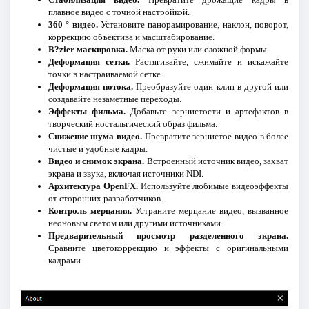
плавное видео с точной настройкой.
360 ° видео.
Установите панорамирование, наклон, поворот,
коррекцию объектива и масштабирование.
B?zier маскировка.
Маска от руки или сложной формы.
Деформация сетки.
Растягивайте, сжимайте и искажайте
точки в настраиваемой сетке.
Деформация потока.
Преобразуйте один клип в другой или
создавайте незаметные переходы.
Эффекты фильма.
Добавьте зернистости и артефактов в
творческий ностальгический образ фильма.
Снижение шума видео.
Превратите зернистое видео в более
чистые и удобные кадры.
Видео и снимок экрана.
Встроенный источник видео, захват
экрана и звука, включая источники NDI.
Архитектура OpenFX.
Используйте любимые видеоэффекты
от сторонних разработчиков.
Контроль мерцания.
Устраните мерцание видео, вызванное
неоновым светом или другими источниками.
Предварительный просмотр разделенного экрана.
Сравните цветокоррекцию и эффекты с оригинальными
кадрами