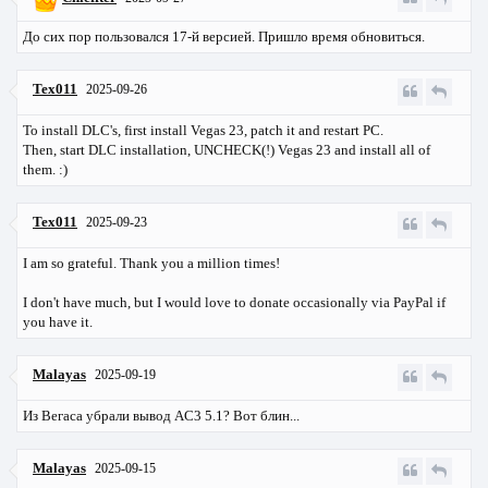
До сих пор пользовался 17-й версией. Пришло время обновиться.
Tex011
2025-09-26
To install DLC's, first install Vegas 23, patch it and restart PC.
Then, start DLC installation, UNCHECK(!) Vegas 23 and install all of
them. :)
Tex011
2025-09-23
I am so grateful. Thank you a million times!
I don't have much, but I would love to donate occasionally via PayPal if
you have it.
Malayas
2025-09-19
Из Вегаса убрали вывод AC3 5.1? Вот блин...
Malayas
2025-09-15