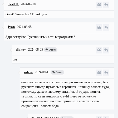
Tex011
2024-09-10
Great! You're fast! Thank you
Ivan
2024-08-05
Здравствуйте. Русский язык есть в программе?
diakov
2024-08-05
Ответ
не
zofree
2024-09-11
Ответ
оченнос жаль. я всю сознательную жизнь на монтаже , без
русского иногда путаюсь в терминах. новичку совсем худо,
поскольку даже знающему английский трудно понять
термин. по сути конфликт с avid и его отторжение
произошел именно по этой причине. а если термины
сокращены - совсем беда.