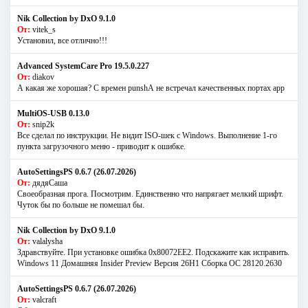
Nik Collection by DxO 9.1.0
От:
vitek_s
Установил, все отлично!!!
Advanced SystemCare Pro 19.5.0.227
От:
diakov
А какая же хорошая? С времен punshА не встречал качественных портах app
MultiOS-USB 0.13.0
От:
snip2k
Все сделал по инструкции. Не видит ISO-шек с Windows. Выполнение 1-го
пункта загрузочного меню - приводит к ошибке.
AutoSettingsPS 0.6.7 (26.07.2026)
От:
дядяСаша
Своеобразная прога. Посмотрим. Единственно что напрягает мелкий шрифт.
Чуток бы по больше не помешал бы.
Nik Collection by DxO 9.1.0
От:
valalysha
Здравствуйте. При установке ошибка 0х80072EE2. Подскажите как исправить.
Windows 11 Домашняя Insider Preview Версия 26H1 Сборка ОС 28120.2630
AutoSettingsPS 0.6.7 (26.07.2026)
От:
valcraft