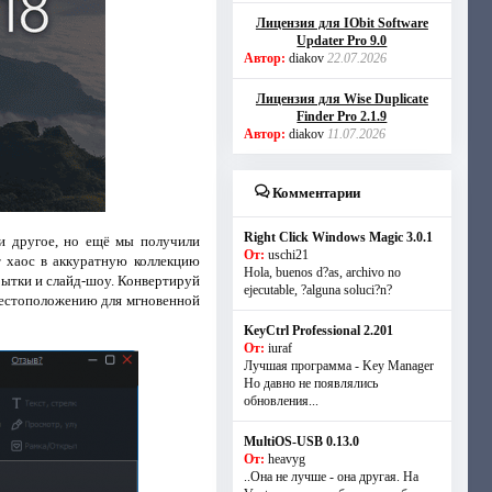
Лицензия для IObit Software
Updater Pro 9.0
Автор:
diakov
22.07.2026
Лицензия для Wise Duplicate
Finder Pro 2.1.9
Автор:
diakov
11.07.2026
Комментарии
Right Click Windows Magic 3.0.1
 и другое, но ещё мы получили
От:
uschi21
т хаос в аккуратную коллекцию
Hola, buenos d?as, archivo no
рытки и слайд-шоу. Конвертируй
ejecutable, ?alguna soluci?n?
 местоположению для мгновенной
KeyCtrl Professional 2.201
От:
iuraf
Лучшая программа - Key Manager
Но давно не появлялись
обновления...
MultiOS-USB 0.13.0
От:
heavyg
..Она не лучше - она другая. На