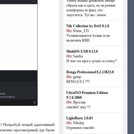
Ventoy можно добавлять любые
образы как и здесь, но на разные
платформы не факт, что
запустятся. Тут же - явное
Nik Collection by DxO 9.1.0
От:
Home_135
Устанавливается только если
включить КВН.
MultiOS-USB 0.13.0
От:
Sandra
И чем эта прога лучше за ventoy?
Renga Professional 8.2.13823.0
От:
gump
RENGA 9.2 ???
UltraISO Premium Edition
9.7.6.3860
От:
Ярослав
спасибо! мяу !!!
LightBurn 2.0.03
От:
Nikolay
о! Попробуй новый адаптивный
Огромное спасибо
овенно просматривай, где были