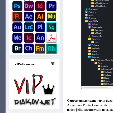
VIP-diakov.net
Современные технологии воз
Ashampoo Photo Commander 18
интерфейс, значительно повыш