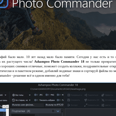
афий было мало. 10 лет назад мало было памяти. Сегодня у нас есть и то
а их растущего числа!
Ashampoo Photo Commander 18
не только преврати
из хороших снимков отличные, поможет создать коллажи, поздравительные отк
атически и в пакетном режиме, добавляй водяные знаки и сортируй файлы по
mander - решение всё в одном именно для тебя!