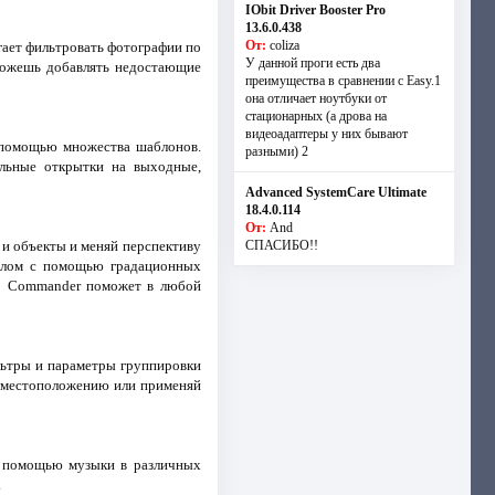
IObit Driver Booster Pro
13.6.0.438
От:
coliza
ает фильтровать фотографии по
У данной проги есть два
 можешь добавлять недостающие
преимущества в сравнении с Easy.1
она отличает ноутбуки от
стационарных (а дрова на
видеоадаптеры у них бывают
с помощью множества шаблонов.
разными) 2
ельные открытки на выходные,
Advanced SystemCare Ultimate
18.4.0.114
От:
And
 и объекты и меняй перспективу
СПАСИБО!!
алом с помощью градационных
to Commander поможет в любой
льтры и параметры группировки
 и местоположению или применяй
с помощью музыки в различных
.