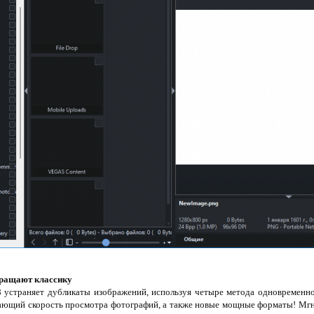
вращают классику
 устраняет дубликаты изображений, используя четыре метода одновременн
ающий скорость просмотра фотографий, а также новые мощные форматы! Мгн