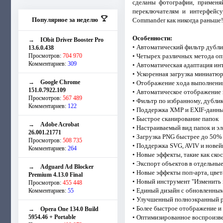
сделаны фотографии, примен
переключателям и интерфейсу
Популярное за неделю
Commander как никогда раньше!
Особенности:
→
IObit Driver Booster Pro
• Автоматический фильтр дубли
13.6.0.438
Просмотров:
704 970
• Четырех различных метода оп
Комментариев:
309
• Автоматическая адаптация ин
• Ускоренная загрузка миниатюр
→
Google Chrome
• Отображение хода выполнени
151.0.7922.109
• Автоматическое отображение 
Просмотров:
567 489
• Фильтр по избранному, дубли
Комментариев:
122
• Поддержка XMP и EXIF-данны
• Быстрое сканирование папок
→
Adobe Acrobat
• Настраиваемый вид папок и э
26.001.21771
• Загрузка PNG быстрее до 50%
Просмотров:
508 735
• Поддержка SVG, AVIV и нов
Комментариев:
264
• Новые эффекты, такие как ско
• Экспорт объектов в отдельны
→
Adguard Ad Blocker
• Новые эффекты поп-арта, цве
Premium 4.13.0 Final
• Новый инструмент "Изменить ц
Просмотров:
455 448
• Единый дизайн с обновленны
Комментариев:
55
• Улучшенный полноэкранный р
• Более быстрое отображение 
→
Opera One 134.0 Build
5954.46 + Portable
• Оптимизированное воспроизв