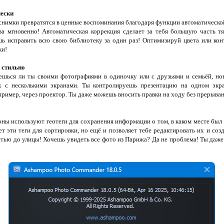
чески
нимки превратятся в ценные воспоминания благодаря функции автоматическо
а мгновенно! Автоматическая коррекция сделает за тебя большую часть т
ь исправить всю свою библиотеку за один раз! Оптимизируй цвета или конт
ки!
 стильно
аешься ли ты своими фотографиями в одиночку или с друзьями и семьёй, н
ах с несколькими экранами. Ты контролируешь презентацию на одном экра
пример, через проектор. Ты даже можешь вносить правки на ходу без прерыва
ы используют геотеги для сохранения информации о том, в каком месте был
т эти теги для сортировки, но ещё и позволяет тебе редактировать их и со
тью до улицы! Хочешь увидеть все фото из Парижа? Да не проблема! Ты даж