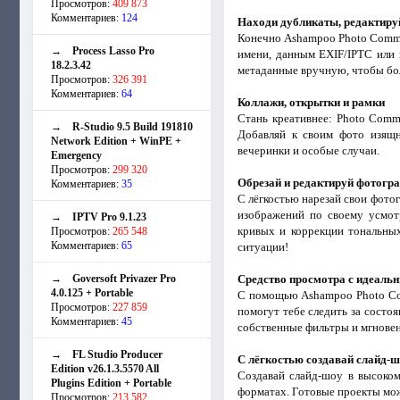
Просмотров:
409 873
Комментариев:
124
Находи дубликаты, редактиру
Конечно Ashampoo Photo Comma
→
Process Lasso Pro
имени, данным EXIF/IPTC или 
18.2.3.42
метаданные вручную, чтобы бол
Просмотров:
326 391
Комментариев:
64
Коллажи, открытки и рамки
Стань креативнее: Photo Comm
→
R-Studio 9.5 Build 191810
Добавляй к своим фото изящн
Network Edition + WinPE +
вечеринки и особые случаи.
Emergency
Просмотров:
299 320
Обрезай и редактируй фотогр
Комментариев:
35
С лёгкостью нарезай свои фото
изображений по своему усмо
→
IPTV Pro 9.1.23
кривых и коррекции тональны
Просмотров:
265 548
Комментариев:
65
ситуации!
→
Goversoft Privazer Pro
Средство просмотра с идеаль
4.0.125 + Portable
С помощью Ashampoo Photo Com
Просмотров:
227 859
помогут тебе следить за состо
Комментариев:
45
собственные фильтры и мгнове
→
FL Studio Producer
С лёгкостью создавай слайд-
Edition v26.1.3.5570 All
Создавай слайд-шоу в высоко
Plugins Edition + Portable
форматах. Готовые проекты можн
Просмотров:
213 582