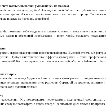
й метаданные, выполняй умный поиск по файлам
nder по-настоящему удобна! Она ищет в твоей библиотеке дубликаты и помог
комментариям. Искать иголку в стоге сена стало намного проще. Ты также
ьше никогда не потерять свои фото!
ander позволяет тебе создавать стильные коллажи и элегантные открытки 
ые рамки и объединяй изображения и текст, чтобы создавать поздравит
афии
графии, выравнивай горизонт и подчёркивай цвета. Вырезай отдельные фигуры
трению. Пробуй многочисленные эффекты фотографий и стань профессион
х значений! Быстрые правки или детальная постобработка - Ashampoo Pho
ным обзором
mander ты всегда будешь всё знать о своих фотографиях. Продуманные фи
янием коллекции независимо от её размеров! Сортируй по времени, тематике
нно находи нужный снимок!
шоу
м разрешении 4K с подходящими переходами и подчёркивай свои снимки 
о сразу же посмотреть в новом плеере и записать на диск прямо в программе