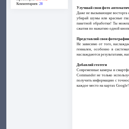
Комментариев:
28
Улучшай свои фото автомати
Даже не вызывающие восторга с
убирай шумы или красные глаз
пакетной обработки! Ты можеш
сжатия по нажатию одной кноп
Представляй свои фотографии
Не зависимо от того, наслажд
гениален, особенно в систем
наслаждаются результатами, на
Добавляй геотеги
Современные камеры и смартфон
Commander не только используе
получить информацию с точнос
каждое место на картах Google!