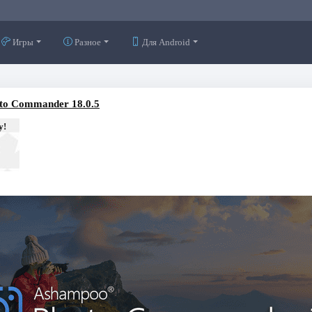
Игры
Разное
Для Android
to Commander 18.0.5
у!