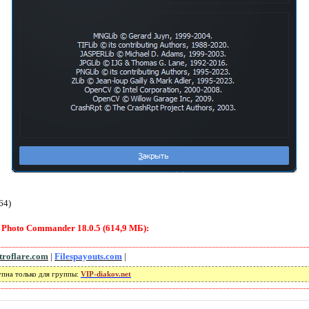
64)
Photo Commander 18.0.5 (614,9 МБ):
troflare.com
|
Filespayouts.com
|
упна только для группы:
VIP-diakov.net