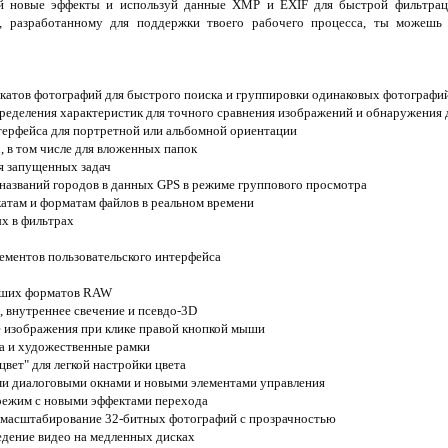
яй новые эффекты и используй данные XMP и EXIF для быстрой фильтрац
, разработанному для поддержки твоего рабочего процесса, ты можешь
катов фотографий для быстрого поиска и группировки одинаковых фотографи
ределения характеристик для точного сравнения изображений и обнаружения 
терфейса для портретной или альбомной ориентации
, в том числе для вложенных папок
я запущенных задач
названий городов в данных GPS в режиме группового просмотра
катам и форматам файлов в реальном времени
х в фильтрах
лементов пользовательского интерфейса
ейших форматов RAW
с, внутреннее свечение и псевдо-3D
е изображения при клике правой кнопкой мыши
та и художественные рамки
вет" для легкой настройки цвета
ми диалоговыми окнами и новыми элементами управления
ежим с новыми эффектами перехода
и масштабирование 32-битных фотографий с прозрачностью
едение видео на медленных дисках