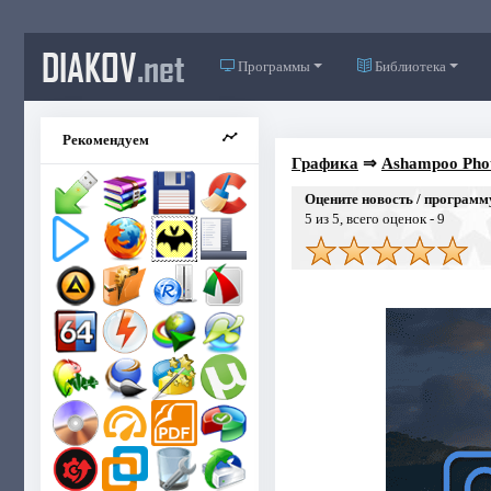
DIAKOV
.net
Программы
Библиотека
Рекомендуем
Графика
⇒
Ashampoo Pho
Оцените новость / программ
5
из 5, всего оценок -
9