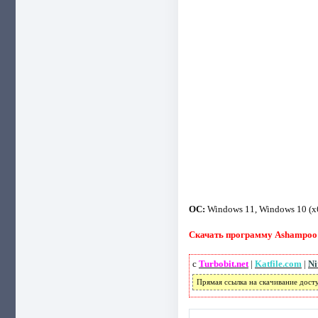
ОС:
Windows 11, Windows 10 (x
Скачать программу Ashampoo 
с
Turbobit.net
|
Katfile.com
|
Ni
Прямая ссылка на скачивание дост