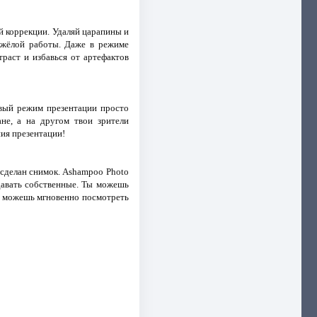
й коррекции. Удаляй царапины и
яжёлой работы. Даже в режиме
раст и избавься от артефактов
овый режим презентации просто
не, а на другом твои зрители
ния презентации!
 сделан снимок. Ashampoo Photo
здавать собственные. Ты можешь
е можешь мгновенно посмотреть