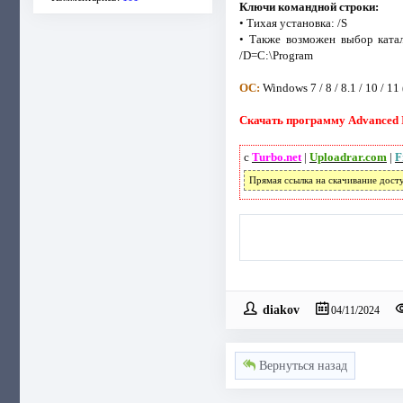
Ключи командной строки:
• Тихая установка: /S
• Также возможен выбор ката
/D=C:\Program
ОС:
Windows 7 / 8 / 8.1 / 10 / 11 
Скачать программу Advanced In
с
Turbo.net
|
Uploadrar.com
|
F
Прямая ссылка на скачивание дост
diakov
04/11/2024
Вернуться назад