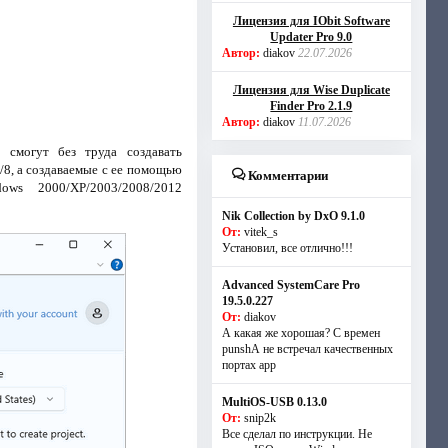
Лицензия для IObit Software
Updater Pro 9.0
Автор:
diakov
22.07.2026
Лицензия для Wise Duplicate
Finder Pro 2.1.9
Автор:
diakov
11.07.2026
 смогут без труда создавать
8, а создаваемые с ее помощью
Комментарии
ws 2000/XP/2003/2008/2012
Nik Collection by DxO 9.1.0
От:
vitek_s
Установил, все отлично!!!
Advanced SystemCare Pro
19.5.0.227
От:
diakov
А какая же хорошая? С времен
punshА не встречал качественных
портах app
MultiOS-USB 0.13.0
От:
snip2k
Все сделал по инструкции. Не