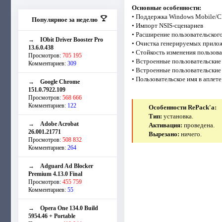
Основные особенности:
• Поддержка Windows Mobile/
Популярное за неделю
• Импорт NSIS-сценариев
• Расширение пользовательског
→
IObit Driver Booster Pro
• Очистка генерируемых прилож
13.6.0.438
• Стойкость изменения пользов
Просмотров:
705 195
• Встроенные пользовательские 
Комментариев:
309
• Встроенные пользовательские
• Пользовательское имя в аплет
→
Google Chrome
151.0.7922.109
Просмотров:
568 666
Комментариев:
122
Особенности RePack'a:
Тип:
установка.
→
Adobe Acrobat
Активация:
проведена.
26.001.21771
Вырезано:
ничего.
Просмотров:
508 832
Комментариев:
264
→
Adguard Ad Blocker
Premium 4.13.0 Final
Просмотров:
455 759
Комментариев:
55
→
Opera One 134.0 Build
5954.46 + Portable