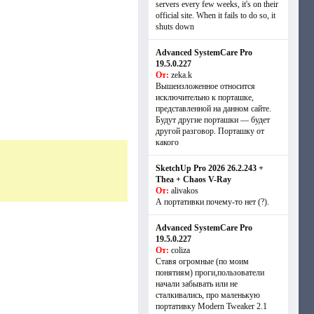
servers every few weeks, it's on their
official site. When it fails to do so, it
shuts down
Advanced SystemCare Pro
19.5.0.227
От:
zeka.k
Вышеизложенное относится
исключительно к порташке,
представленной на данном сайте.
Будут другие порташки — будет
другой разговор. Порташку от
какого
SketchUp Pro 2026 26.2.243 +
Thea + Chaos V-Ray
От:
alivakos
А портативки почему-то нет (?).
Advanced SystemCare Pro
19.5.0.227
От:
coliza
Ставя огромные (по моим
понятиям) проги,пользователи
начали забывать или не
сталкивались, про маленькую
портативку Modern Tweaker 2.1