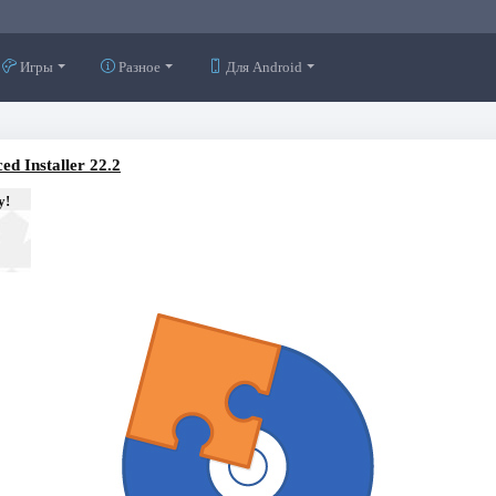
Игры
Разное
Для Android
ed Installer 22.2
у!