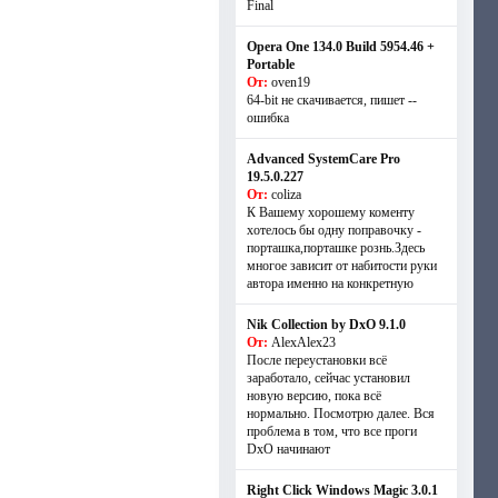
Final
Opera One 134.0 Build 5954.46 +
Portable
От:
oven19
64-bit не скачивается, пишет --
ошибка
Advanced SystemCare Pro
19.5.0.227
От:
coliza
К Вашему хорошему коменту
хотелось бы одну поправочку -
порташка,порташке рознь.Здесь
многое зависит от набитости руки
автора именно на конкретную
Nik Collection by DxO 9.1.0
От:
AlexAlex23
После переустановки всё
заработало, сейчас установил
новую версию, пока всё
нормально. Посмотрю далее. Вся
проблема в том, что все проги
DxO начинают
Right Click Windows Magic 3.0.1