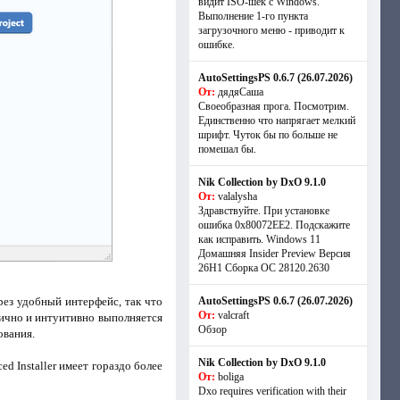
видит ISO-шек с Windows.
Выполнение 1-го пункта
загрузочного меню - приводит к
ошибке.
AutoSettingsPS 0.6.7 (26.07.2026)
От:
дядяСаша
Своеобразная прога. Посмотрим.
Единственно что напрягает мелкий
шрифт. Чуток бы по больше не
помешал бы.
Nik Collection by DxO 9.1.0
От:
valalysha
Здравствуйте. При установке
ошибка 0х80072EE2. Подскажите
как исправить. Windows 11
Домашняя Insider Preview Версия
26H1 Сборка ОС 28120.2630
рез удобный интерфейс, так что
AutoSettingsPS 0.6.7 (26.07.2026)
От:
valcraft
гично и интуитивно выполняется
Обзор
ования.
Nik Collection by DxO 9.1.0
ed Installer имеет гораздо более
От:
boliga
Dxo requires verification with their