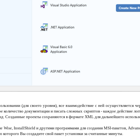
ользовании (для своего уровня), все взаимодействие с ней осуществляется че
ое количество документации и писать сложных скриптов - каждое действие ло
нд. Созданные проекты сохраняются в формате XML для дальнейшего использ
е Wise, InstallShield и другими программами для создания MSI-пакетов, Advanc
 которого Вы создадите свой пакет установки за считанные минуты.