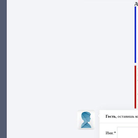
Д
Гость
, оставишь 
Имя:
*