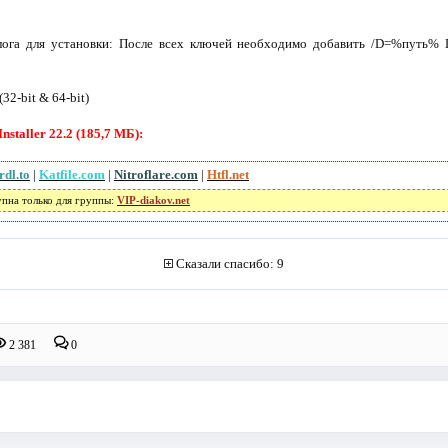
лога для установки: После всех ключей необходимо добавить /D=%путь% П
(32-bit & 64-bit)
staller 22.2 (185,7 МБ):
rdl.to
|
Katfile.com
|
Nitroflare.com
|
Htfl.net
упна только для группы:
VIP-diakov.net
Сказали спасибо: 9
2 381
0