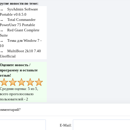
ругие новости по теме:
→
SysAdmin Software
Portable v0.6.5.0
→
Total Commander
PowerUser 75 Portable
→
Red Giant Complete
Suite
→
Темы для Window 7 -
10
→
MultiBoot 2k10 7.40
Unofficial
Оцените новость /
программу и оставьте
отзыв!
Средняя оценка:
5
из 5,
всего проголосовало
пользователей -
2
комментарий?
E-Mail: