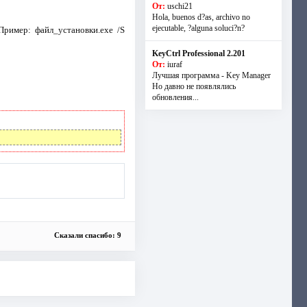
От:
uschi21
Hola, buenos d?as, archivo no
ejecutable, ?alguna soluci?n?
ример: файл_установки.exe /S
KeyCtrl Professional 2.201
От:
iuraf
Лучшая программа - Key Manager
Но давно не появлялись
обновления...
Сказали спасибо: 9