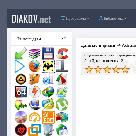
DIAKOV
.net
Программы
Библиотека
Рекомендуем
Данные и диски
⇒
Advanc
Оцените новость / программ
5
из 5, всего оценок -
2