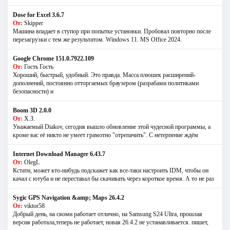
Dose for Excel 3.6.7
От:
Skipper
Машина впадает в ступор при попытке установки. Пробовал повторно после
перезагрузки с тем же результатом. Windows 11. MS Offiсe 2024.
Google Chrome 151.0.7922.109
От:
Гость Гость
Хороший, быстрый, удобный. Это правда. Масса плюшек расширений-
дополнений, постоянно отторгаемых браузером (разрабами политиками
безопасности) и
Boom 3D 2.0.0
От:
Х.З.
Уважаемый Diakov, сегодня вышло обновление этой чудесной программы, а
кроме вас её никто не умеет грамотно "отрепачить". С нетерпение ждём
Internet Download Manager 6.43.7
От:
OlegL
Кстати, может кто-нибудь подскажет как все-таки настроить IDM, чтобы он
качал с ютуба и не переставал бы скачивать через короткое время. А то не раз
Sygic GPS Navigation &amp; Maps 26.4.2
От:
viktor58
Добрый день, на сяоми работает отлично, на Samsung S24 Ultra, прошлая
версия работала,теперь не работает, новая 26.4.2 не устанавливается. пишет,