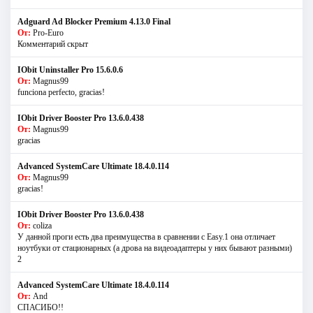
Adguard Ad Blocker Premium 4.13.0 Final
От:
Pro-Euro
Комментарий скрыт
IObit Uninstaller Pro 15.6.0.6
От:
Magnus99
funciona perfecto, gracias!
IObit Driver Booster Pro 13.6.0.438
От:
Magnus99
gracias
Advanced SystemCare Ultimate 18.4.0.114
От:
Magnus99
gracias!
IObit Driver Booster Pro 13.6.0.438
От:
coliza
У данной проги есть два преимущества в сравнении с Easy.1 она отличает
ноутбуки от стационарных (а дрова на видеоадаптеры у них бывают разными)
2
Advanced SystemCare Ultimate 18.4.0.114
От:
And
СПАСИБО!!