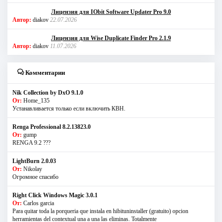
Лицензия для IObit Software Updater Pro 9.0
Автор:
diakov
22.07.2026
Лицензия для Wise Duplicate Finder Pro 2.1.9
Автор:
diakov
11.07.2026
Комментарии
Nik Collection by DxO 9.1.0
От:
Home_135
Устанавливается только если включить КВН.
Renga Professional 8.2.13823.0
От:
gump
RENGA 9.2 ???
LightBurn 2.0.03
От:
Nikolay
Огромное спасибо
Right Click Windows Magic 3.0.1
От:
Carlos garcia
Para quitar toda la porqueria que instala en hibituninstaller (gratuito) opcion
herramientas del contextual una a una las eliminas. Totalmente