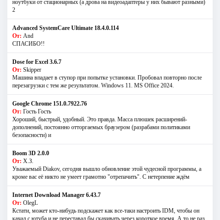
ноутбуки от стационарных (а дрова на видеоадаптеры у них бывают разными)
2
Advanced SystemCare Ultimate 18.4.0.114
От:
And
СПАСИБО!!
Dose for Excel 3.6.7
От:
Skipper
Машина впадает в ступор при попытке установки. Пробовал повторно после
перезагрузки с тем же результатом. Windows 11. MS Offiсe 2024.
Google Chrome 151.0.7922.76
От:
Гость Гость
Хороший, быстрый, удобный. Это правда. Масса плюшек расширений-
дополнений, постоянно отторгаемых браузером (разрабами политиками
безопасности) и
Boom 3D 2.0.0
От:
Х.З.
Уважаемый Diakov, сегодня вышло обновление этой чудесной программы, а
кроме вас её никто не умеет грамотно "отрепачить". С нетерпение ждём
Internet Download Manager 6.43.7
От:
OlegL
Кстати, может кто-нибудь подскажет как все-таки настроить IDM, чтобы он
качал с ютуба и не переставал бы скачивать через короткое время. А то не раз