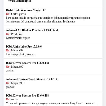
Комментарии
Right Click Windows Magic 3.0.1
От:
Carlos garcia
Para quitar toda la porqueria que instala en hibituninstaller (gratuito) opcion
herramientas del contextual una a una las eliminas. Totalmente
Adguard Ad Blocker Premium 4.13.0 Final
От:
Pro-Euro
Комментарий скрыт
IObit Uninstaller Pro 15.6.0.6
От:
Magnus99
funciona perfecto, gracias!
IObit Driver Booster Pro 13.6.0.438
От:
Magnus99
gracias
Advanced SystemCare Ultimate 18.4.0.114
От:
Magnus99
gracias!
IObit Driver Booster Pro 13.6.0.438
От:
coliza
У данной проги есть два преимущества в сравнении с Easy.1 она отличает