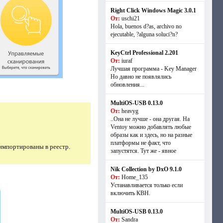
Right Click Windows Magic 3.0.1
От:
uschi21
Hola, buenos d?as, archivo no
ejecutable, ?alguna soluci?n?
KeyCtrl Professional 2.201
От:
iuraf
Лучшая программа - Key Manager
Но давно не появлялись
обновления...
MultiOS-USB 0.13.0
От:
heavyg
..Она не лучше - она другая. На
Ventoy можно добавлять любые
образы как и здесь, но на разные
платформы не факт, что
 импортированы в реестр.
запустятся. Тут же - явное
Nik Collection by DxO 9.1.0
От:
Home_135
Устанавливается только если
включить КВН.
MultiOS-USB 0.13.0
От:
Sandra