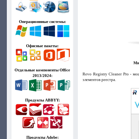
Операционнные системы:
Офисные пакеты:
Мн
Отдельные компоненты Office
Revo Registry Cleaner Pro - 
2013/2024:
элементов реестра.
Продукты ABBYY:
Продукты Adobe: