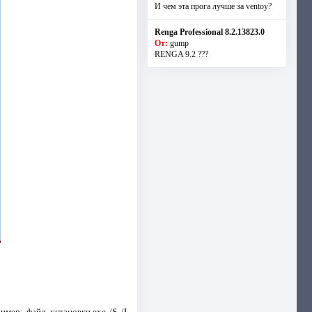
И чем эта прога лучше за ventoy?
Renga Professional 8.2.13823.0
От:
gump
RENGA 9.2 ???
мер: файл_установки.exe /S /I