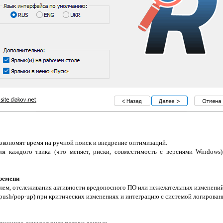
 экономят время на ручной поиск и внедрение оптимизаций.
ля каждого твика (что меняет, риски, совместимость с версиями Windows
времени
блем, отслеживания активности вредоносного ПО или нежелательных изменени
(push/pop-up) при критических изменениях и интеграцию с системой логирован