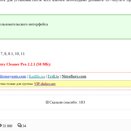
ользовательского интерфейса
 8, 8.1, 10, 11
ry Cleaner Pro 2.2.1 (50 МБ):
ilespayouts.com
|
Katfile.ws
|
Frdl.io
|
Nitroflare.com
упна только для группы:
VIP-diakov.net
Сказали спасибо: 183
31 060
34