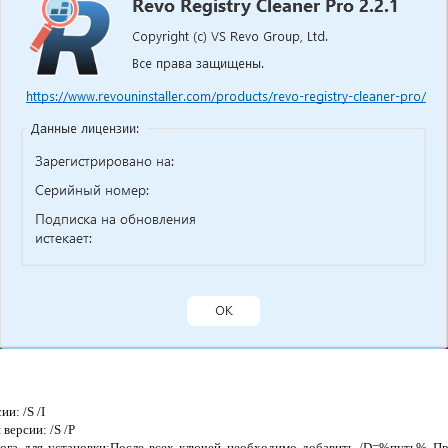
и: /S /I
версии: /S /P
ога для установки:После всех ключей необходимо добавить /D=%путь% При