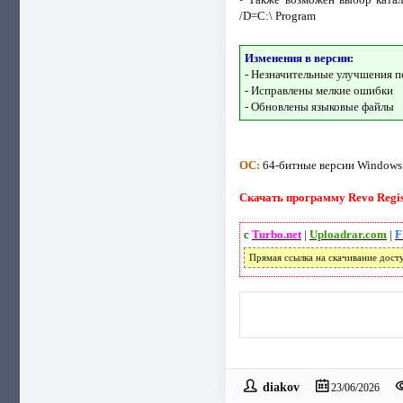
/D=C:\ Program
Изменения в версии:
- Незначительные улучшения п
- Исправлены мелкие ошибки
- Обновлены языковые файлы
ОС:
64-битные версии Windows 7,
Скачать программу Revo Regist
с
Turbo.net
|
Uploadrar.com
|
F
Прямая ссылка на скачивание дост
diakov
23/06/2026