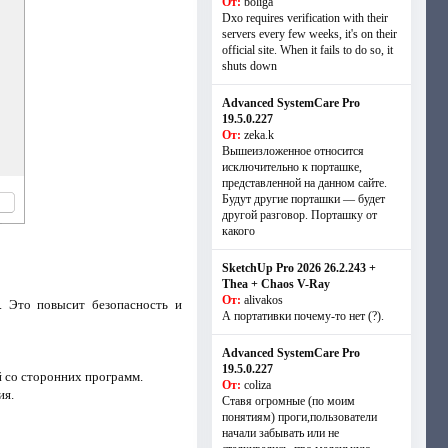
От:
boliga
Dxo requires verification with their
servers every few weeks, it's on their
official site. When it fails to do so, it
shuts down
Advanced SystemCare Pro
19.5.0.227
От:
zeka.k
Вышеизложенное относится
исключительно к порташке,
представленной на данном сайте.
Будут другие порташки — будет
другой разговор. Порташку от
какого
SketchUp Pro 2026 26.2.243 +
Thea + Chaos V-Ray
От:
alivakos
). Это повысит безопасность и
А портативки почему-то нет (?).
Advanced SystemCare Pro
19.5.0.227
й со сторонних программ.
От:
coliza
ия.
Ставя огромные (по моим
понятиям) проги,пользователи
начали забывать или не