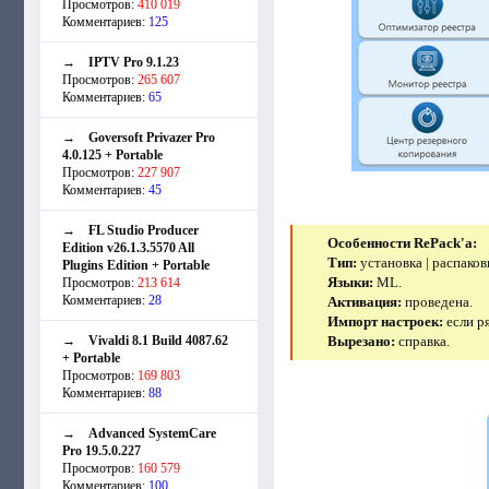
Просмотров:
410 019
Комментариев:
125
→
IPTV Pro 9.1.23
Просмотров:
265 607
Комментариев:
65
→
Goversoft Privazer Pro
4.0.125 + Portable
Просмотров:
227 907
Комментариев:
45
→
FL Studio Producer
Особенности RePack'a:
Edition v26.1.3.5570 All
Тип:
установка | распаков
Plugins Edition + Portable
Языки:
ML.
Просмотров:
213 614
Комментариев:
28
Активация:
проведена.
Импорт настроек:
если р
→
Vivaldi 8.1 Build 4087.62
Вырезано:
справка.
+ Portable
Просмотров:
169 803
Комментариев:
88
→
Advanced SystemCare
Pro 19.5.0.227
Просмотров:
160 579
Комментариев:
100