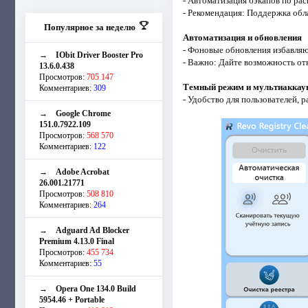
- Автоматизация бэкапов по ра
- Рекомендация: Поддержка обл
Популярное за неделю
Автоматизация и обновления
- Фоновые обновления избавляю
→
IObit Driver Booster Pro
- Важно: Дайте возможность от
13.6.0.438
Просмотров:
705 147
Темный режим и мультиаккау
Комментариев:
309
- Удобство для пользователей, 
→
Google Chrome
151.0.7922.109
Просмотров:
568 570
Комментариев:
122
→
Adobe Acrobat
26.001.21771
Просмотров:
508 810
Комментариев:
264
→
Adguard Ad Blocker
Premium 4.13.0 Final
Просмотров:
455 734
Комментариев:
55
→
Opera One 134.0 Build
5954.46 + Portable