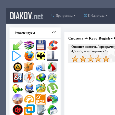
DIAKOV
.net
Программы
Библиотека
Рекомендуем
Система
⇒
Revo Registry 
Оцените новость / программ
4,5
из 5, всего оценок -
17