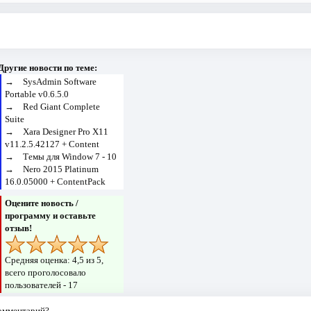
Другие новости по теме:
→
SysAdmin Software
Portable v0.6.5.0
→
Red Giant Complete
Suite
→
Xara Designer Pro X11
v11.2.5.42127 + Content
→
Темы для Window 7 - 10
→
Nero 2015 Platinum
16.0.05000 + ContentPack
Оцените новость /
программу и оставьте
отзыв!
Средняя оценка:
4,5
из 5,
всего проголосовало
пользователей -
17
комментарий?