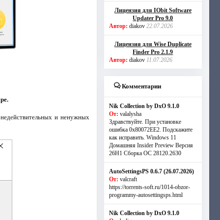
Лицензия для IObit Software
Updater Pro 9.0
Автор:
diakov
22.07.2026
Лицензия для Wise Duplicate
Finder Pro 2.1.9
Автор:
diakov
11.07.2026
Комментарии
ре.
Nik Collection by DxO 9.1.0
От:
valalysha
я недействительных и ненужных
Здравствуйте. При установке
ошибка 0х80072EE2. Подскажите
как исправить. Windows 11
Домашняя Insider Preview Версия
26H1 Сборка ОС 28120.2630
AutoSettingsPS 0.6.7 (26.07.2026)
От:
valcraft
https://torrents-soft.ru/1014-obzor-
programmy-autosettingsps.html
Nik Collection by DxO 9.1.0