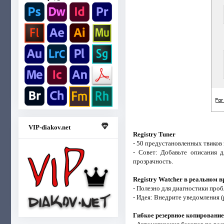
VIP-diakov.net
Registry Tuner
- 50 предустановленных твиков
- Совет: Добавьте описания д
прозрачность.
Registry Watcher в реальном 
- Полезно для диагностики про
- Идея: Внедрите уведомления 
Гибкое резервное копирование