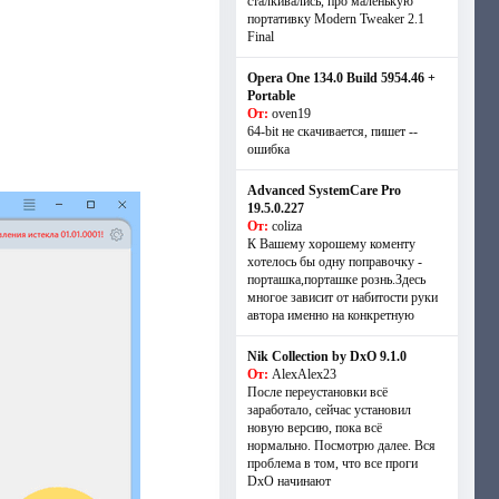
сталкивались, про маленькую
портативку Modern Tweaker 2.1
Final
Opera One 134.0 Build 5954.46 +
Portable
От:
oven19
64-bit не скачивается, пишет --
ошибка
Advanced SystemCare Pro
19.5.0.227
От:
coliza
К Вашему хорошему коменту
хотелось бы одну поправочку -
порташка,порташке рознь.Здесь
многое зависит от набитости руки
автора именно на конкретную
Nik Collection by DxO 9.1.0
От:
AlexAlex23
После переустановки всё
заработало, сейчас установил
новую версию, пока всё
нормально. Посмотрю далее. Вся
проблема в том, что все проги
DxO начинают