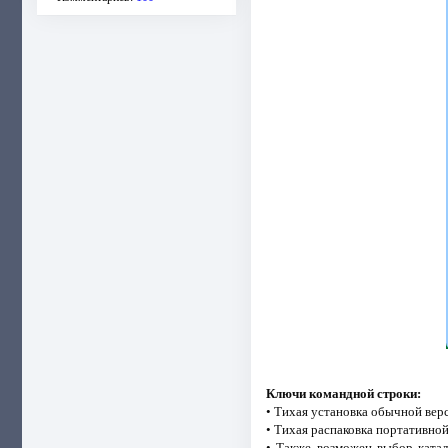
Ключи командной строки:
• Тихая установка обычной верси
• Тихая распаковка портативной 
• Также возможен выбор катал