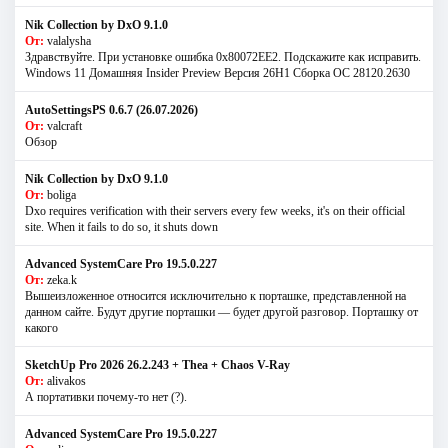
Nik Collection by DxO 9.1.0
От:
valalysha
Здравствуйте. При установке ошибка 0х80072EE2. Подскажите как исправить.
Windows 11 Домашняя Insider Preview Версия 26H1 Сборка ОС 28120.2630
AutoSettingsPS 0.6.7 (26.07.2026)
От:
valcraft
Обзор
Nik Collection by DxO 9.1.0
От:
boliga
Dxo requires verification with their servers every few weeks, it's on their official
site. When it fails to do so, it shuts down
Advanced SystemCare Pro 19.5.0.227
От:
zeka.k
Вышеизложенное относится исключительно к порташке, представленной на
данном сайте. Будут другие порташки — будет другой разговор. Порташку от
какого
SketchUp Pro 2026 26.2.243 + Thea + Chaos V-Ray
От:
alivakos
А портативки почему-то нет (?).
Advanced SystemCare Pro 19.5.0.227