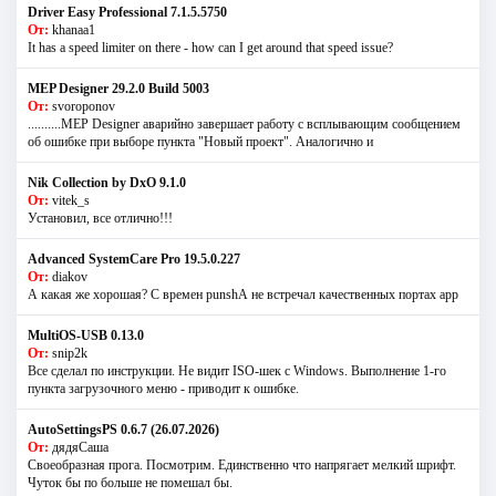
Driver Easy Professional 7.1.5.5750
От:
khanaa1
It has a speed limiter on there - how can I get around that speed issue?
MEP Designer 29.2.0 Build 5003
От:
svoroponov
..........MEP Designer аварийно завершает работу с всплывающим сообщением
об ошибке при выборе пункта "Новый проект". Аналогично и
Nik Collection by DxO 9.1.0
От:
vitek_s
Установил, все отлично!!!
Advanced SystemCare Pro 19.5.0.227
От:
diakov
А какая же хорошая? С времен punshА не встречал качественных портах app
MultiOS-USB 0.13.0
От:
snip2k
Все сделал по инструкции. Не видит ISO-шек с Windows. Выполнение 1-го
пункта загрузочного меню - приводит к ошибке.
AutoSettingsPS 0.6.7 (26.07.2026)
От:
дядяСаша
Своеобразная прога. Посмотрим. Единственно что напрягает мелкий шрифт.
Чуток бы по больше не помешал бы.