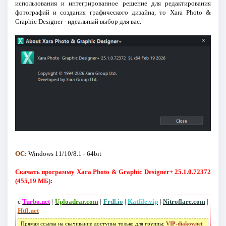
использования и интегрированное решение для редактирования
фотографий и создания графического дизайна, то Xara Photo &
Graphic Designer - идеальный выбор для вас.
ОС:
Windows 11/10/8.1 - 64bit
Скачать программу Xara Photo & Graphic Designer+ 25.1.0.72372
(455,19 МБ):
с
Turbo.net
|
Uploadrar.com
|
Frdl.io
|
Katfile.vip
|
Nitroflare.com
|
Htfl.net
Прямая ссылка на скачивание доступна только для группы:
VIP-diakov.net