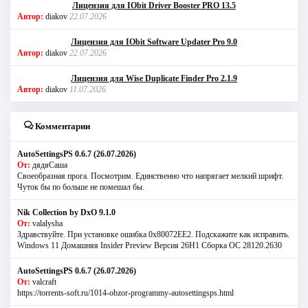
Лицензия для IObit Driver Booster PRO 13.5
Автор:
diakov
22.07.2026
Лицензия для IObit Software Updater Pro 9.0
Автор:
diakov
22.07.2026
Лицензия для Wise Duplicate Finder Pro 2.1.9
Автор:
diakov
11.07.2026
Комментарии
AutoSettingsPS 0.6.7 (26.07.2026)
От:
дядяСаша
Своеобразная прога. Посмотрим. Единственно что напрягает мелкий шрифт.
Чуток бы по больше не помешал бы.
Nik Collection by DxO 9.1.0
От:
valalysha
Здравствуйте. При установке ошибка 0х80072EE2. Подскажите как исправить.
Windows 11 Домашняя Insider Preview Версия 26H1 Сборка ОС 28120.2630
AutoSettingsPS 0.6.7 (26.07.2026)
От:
valcraft
https://torrents-soft.ru/1014-obzor-programmy-autosettingsps.html