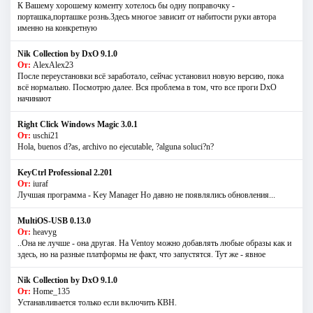
К Вашему хорошему коменту хотелось бы одну поправочку -
порташка,порташке рознь.Здесь многое зависит от набитости руки автора
именно на конкретную
Nik Collection by DxO 9.1.0
От:
AlexAlex23
После переустановки всё заработало, сейчас установил новую версию, пока
всё нормально. Посмотрю далее. Вся проблема в том, что все проги DxO
начинают
Right Click Windows Magic 3.0.1
От:
uschi21
Hola, buenos d?as, archivo no ejecutable, ?alguna soluci?n?
KeyCtrl Professional 2.201
От:
iuraf
Лучшая программа - Key Manager Но давно не появлялись обновления...
MultiOS-USB 0.13.0
От:
heavyg
..Она не лучше - она другая. На Ventoy можно добавлять любые образы как и
здесь, но на разные платформы не факт, что запустятся. Тут же - явное
Nik Collection by DxO 9.1.0
От:
Home_135
Устанавливается только если включить КВН.