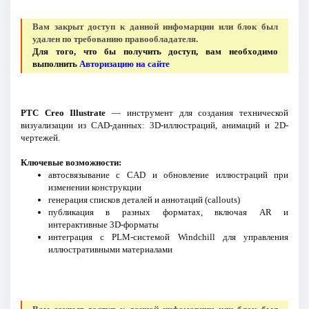
Вам закрыт доступ к данной инфомарции или блок был
удален по требованию правообладателя.
Для того, что бы получить доступ, вам необходимо
выполнить
Авторизацию на сайте
PTC Creo Illustrate
— инструмент для создания технической
визуализации из CAD-данных: 3D-иллюстраций, анимаций и 2D-
чертежей.
Ключевые возможности:
автосвязывание с CAD и обновление иллюстраций при
изменении конструкции
генерация списков деталей и аннотаций (callouts)
публикация в разных форматах, включая AR и
интерактивные 3D-форматы
интеграция с PLM-системой Windchill для управления
иллюстративными материалами