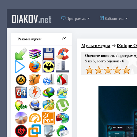
DIAKOV
.net
Программы
Библиотека
Рекомендуем
Мультимедиа
⇒
iZotope O
Оцените новость / программ
5
из 5, всего оценок -
6