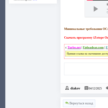
Минимальные требования ОС
Скачать программу iZotope Oz
с
Turbo.net
|
Uploadrar.com
|
F
Прямая ссылка на скачивание дост
diakov
04/12/2025
Вернуться назад