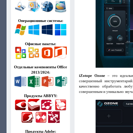
Операционнные системы:
Офисные пакеты:
Отдельные компоненты Office
2013/2024:
iZotope Ozone
– это идеальн
совершенный инструментарий
качественно обработать люб
совершенным и уникально звуч
Продукты ABBYY:
Продукты Adobe: