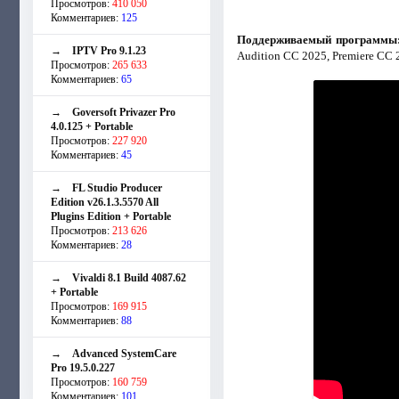
Просмотров:
410 050
Комментариев:
125
Поддерживаемый программы
→
IPTV Pro 9.1.23
Audition CC 2025, Premiere CC 
Просмотров:
265 633
Комментариев:
65
→
Goversoft Privazer Pro
4.0.125 + Portable
Просмотров:
227 920
Комментариев:
45
→
FL Studio Producer
Edition v26.1.3.5570 All
Plugins Edition + Portable
Просмотров:
213 626
Комментариев:
28
→
Vivaldi 8.1 Build 4087.62
+ Portable
Просмотров:
169 915
Комментариев:
88
→
Advanced SystemCare
Pro 19.5.0.227
Просмотров:
160 759
Комментариев:
101