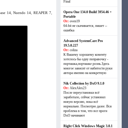
Final
Opera One 134.0 Build 5954.46 +
ubase 14, Nuendo 14, REAPER 7,
Portable
От:
oven19
64-bit не скачивается, пишет --
ошибка
Advanced SystemCare Pro
19.5.0.227
От:
coliza
К Вашему хорошему коменту
хотелось бы одну поправочку -
порташка,порташке рознь.Здесь
многое зависит от набитости руки
автора именно на конкретную
Nik Collection by DxO 9.1.0
От:
AlexAlex23
После переустановки всё
заработало, сейчас установил
новую версию, пока всё
нормально. Посмотрю далее. Вся
проблема в том, что все проги
DxO начинают
Right Click Windows Magic 3.0.1