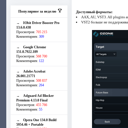
Популярное за неделю
Доступный форматы:
AAX, AU, VST3. All plugins ar
VST2 больше не поддержива
→
IObit Driver Booster Pro
13.6.0.438
Просмотров:
705 215
Комментариев:
309
→
Google Chrome
151.0.7922.109
Просмотров:
568 700
Комментариев:
122
→
Adobe Acrobat
26.001.21771
Просмотров:
508 837
Комментариев:
264
→
Adguard Ad Blocker
Premium 4.13.0 Final
Просмотров:
455 766
Комментариев:
55
→
Opera One 134.0 Build
5954.46 + Portable