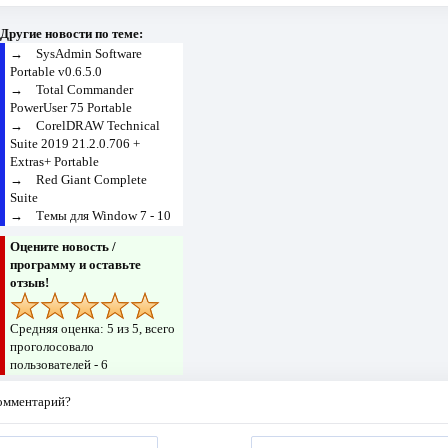
Другие новости по теме:
→
SysAdmin Software
Portable v0.6.5.0
→
Total Commander
PowerUser 75 Portable
→
CorelDRAW Technical
Suite 2019 21.2.0.706 +
Extras+ Portable
→
Red Giant Complete
Suite
→
Темы для Window 7 - 10
Оцените новость /
программу и оставьте
отзыв!
Средняя оценка:
5
из 5, всего
проголосовало
пользователей -
6
комментарий?