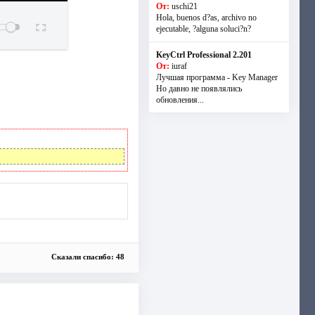
От:
uschi21
Hola, buenos d?as, archivo no
ejecutable, ?alguna soluci?n?
KeyCtrl Professional 2.201
От:
iuraf
Лучшая программа - Key Manager
Но давно не появлялись
обновления...
Сказали спасибо: 48