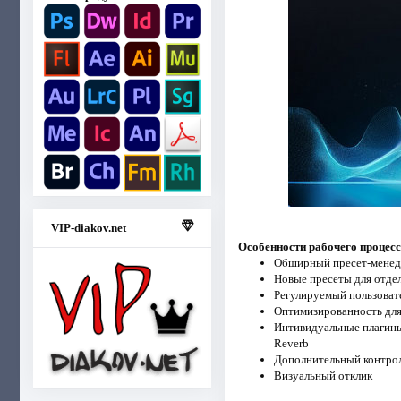
VIP-diakov.net
Особенности рабочего процесс
Обширный пресет-менедж
Новые пресеты для отде
Регулируемый пользоват
Оптимизированность для
Интивидуальные плагины 
Reverb
Дополнительный контрол
Визуальный отклик