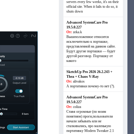
servers every few weeks, it's on their
official site. When it fails to do so, it
shuts down
Advanced SystemCare Pro
19.5.0.227
От:
zeka.k
Вышеизложенное относится
исключительно к порташке,
представленной на данном сайте.
Будут другие порташки — будет
другой разговор. Порташку от
какого
SketchUp Pro 2026 26.2.243 +
Thea + Chaos V-Ray
От:
alivakos
А портативки почему-то нет (?).
Advanced SystemCare Pro
19.5.0.227
От:
coliza
Ставя огромные (по моим
понятиям) проги,пользователи
начали забывать или не
сталкивались, про маленькую
портативку Modern Tweaker 2.1