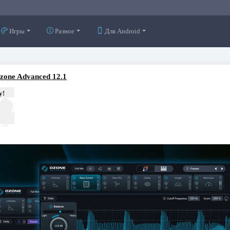
Игры
Разное
Для Android
zone Advanced 12.1
у!