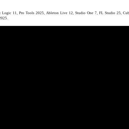
:
Logic 11, Pro Tools 2025, Ableton Live 12, Studio One 7, FL Studio 25, C
2025.