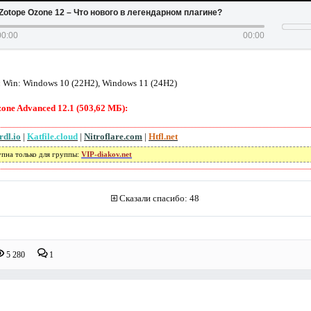
iZotope Ozone 12 – Что нового в легендарном плагине?
00:00
00:00
:
Win: Windows 10 (22H2), Windows 11 (24H2)
one Advanced 12.1 (503,62 МБ):
rdl.io
|
Katfile.cloud
|
Nitroflare.com
|
Htfl.net
упна только для группы:
VIP-diakov.net
Сказали спасибо: 48
5 280
1