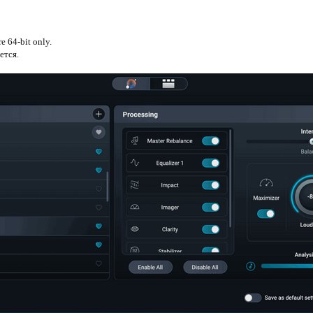
e 64-bit only.
ется.