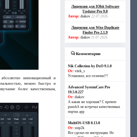
Лицензия для IObit Software
Updater Pro 9.0
Автор:
diakov
22.07.2026
Лицензия для Wise Duplicate
Finder Pro 2.1.9
Автор:
diakov
11.07.2026
Комментарии
Nik Collection by DxO 9.1.0
От:
vitek_s
Установил, все отлично!!!
а абсолютно инновационный и
ональностью, можно быстро и
Advanced SystemCare Pro
вучание более качественным,
19.5.0.227
От:
diakov
А какая же хорошая? С времен
punshА не встречал качественных
портах app
MultiOS-USB 0.13.0
От:
snip2k
Все сделал по инструкции. Не