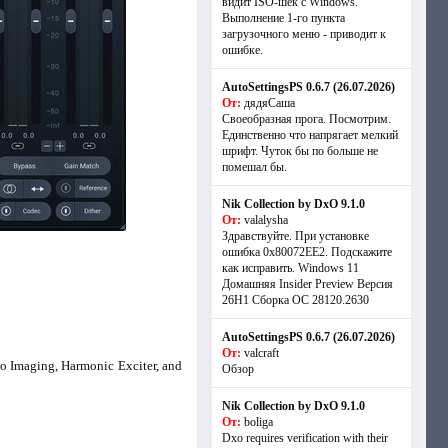
видит ISO-шек с Windows.
Выполнение 1-го пункта
загрузочного меню - приводит к
ошибке.
AutoSettingsPS 0.6.7 (26.07.2026)
От:
дядяСаша
Своеобразная прога. Посмотрим.
Единственно что напрягает мелкий
шрифт. Чуток бы по больше не
помешал бы.
Nik Collection by DxO 9.1.0
От:
valalysha
Здравствуйте. При установке
ошибка 0х80072EE2. Подскажите
как исправить. Windows 11
Домашняя Insider Preview Версия
26H1 Сборка ОС 28120.2630
AutoSettingsPS 0.6.7 (26.07.2026)
От:
valcraft
 Imaging, Harmonic Exciter, and
Обзор
Nik Collection by DxO 9.1.0
От:
boliga
Dxo requires verification with their