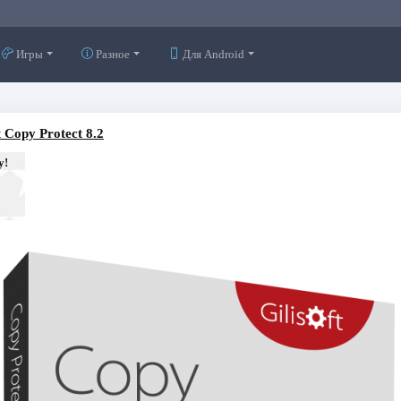
Игры
Разное
Для Android
t Copy Protect 8.2
у!