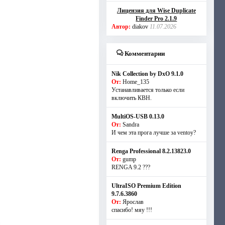
Лицензия для Wise Duplicate
Finder Pro 2.1.9
Автор:
diakov
11.07.2026
Комментарии
Nik Collection by DxO 9.1.0
От:
Home_135
Устанавливается только если
включить КВН.
MultiOS-USB 0.13.0
От:
Sandra
И чем эта прога лучше за ventoy?
Renga Professional 8.2.13823.0
От:
gump
RENGA 9.2 ???
UltraISO Premium Edition
9.7.6.3860
От:
Ярослав
спасибо! мяу !!!