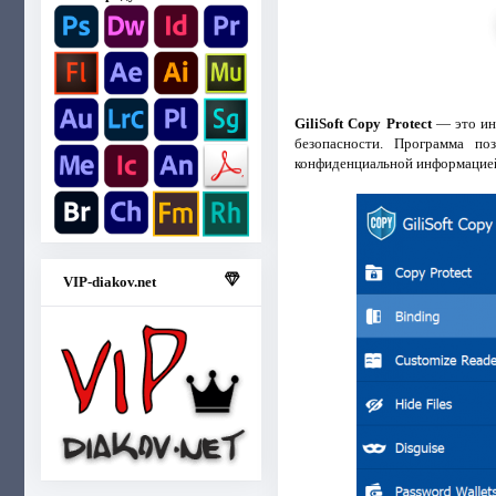
GiliSoft Copy Protect
— это инс
безопасности. Программа по
конфиденциальной информацией
VIP-diakov.net