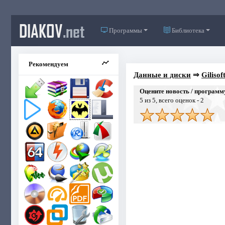
DIAKOV
.net
Программы
Библиотека
Рекомендуем
Данные и диски
⇒
Gilisof
Оцените новость / программ
5
из 5, всего оценок -
2