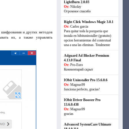
LightBurn 2.0.03
От:
Nikolay
Огромное спасибо
Right Click Windows Magic 3.0.1
От:
Carlos garcia
Para quitar toda la porqueria que
 шифрования и других методов
instala en hibituninstaller (gratuito)
ывать их, а также управлять
opcion herramientas del contextual
una a una las eliminas. Totalmente
Adguard Ad Blocker Premium
4.13.0 Final
От:
Pro-Euro
Комментарий скрыт
IObit Uninstaller Pro 15.6.0.6
От:
Magnus99
funciona perfecto, gracias!
IObit Driver Booster Pro
13.6.0.438
От:
Magnus99
gracias
Advanced SystemCare Ultimate