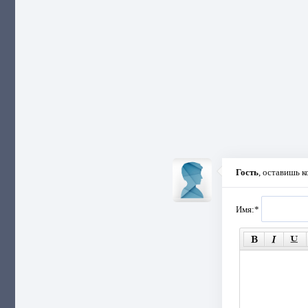
Гость
, оставишь 
Имя:
*