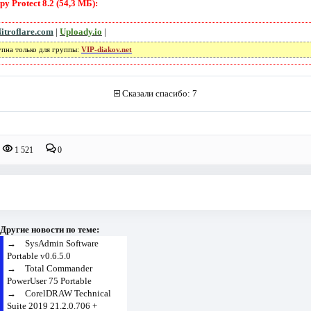
y Protect 8.2 (54,3 МБ):
itroflare.com
|
Uploady.io
|
упна только для группы:
VIP-diakov.net
Сказали спасибо: 7
1 521
0
Другие новости по теме:
→
SysAdmin Software
Portable v0.6.5.0
→
Total Commander
PowerUser 75 Portable
→
CorelDRAW Technical
Suite 2019 21.2.0.706 +