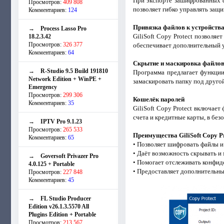
При экспорте зашифрованных ф
Просмотров:
409 808
позволяет гибко управлять защ
Комментариев:
124
Привязка файлов к устройств
→
Process Lasso Pro
GiliSoft Copy Protect позволя
18.2.3.42
Просмотров:
326 377
обеспечивает дополнительный у
Комментариев:
64
Скрытие и маскировка файло
→
R-Studio 9.5 Build 191810
Программа предлагает функции
Network Edition + WinPE +
замаскировать папку под другой
Emergency
Просмотров:
299 306
Кошелёк паролей
Комментариев:
35
GiliSoft Copy Protect включае
счета и кредитные карты, в без
→
IPTV Pro 9.1.23
Просмотров:
265 533
Преимущества GiliSoft Copy Pr
Комментариев:
65
• Позволяет шифровать файлы и
• Даёт возможность скрывать и
→
Goversoft Privazer Pro
• Помогает отслеживать конфи
4.0.125 + Portable
• Предоставляет дополнительны
Просмотров:
227 848
Комментариев:
45
→
FL Studio Producer
Edition v26.1.3.5570 All
Plugins Edition + Portable
Просмотров:
213 567