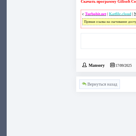
Скачать программу Gilisoft Cop
с
Turbobit.net
|
Katfile.cloud
|
N
Прямая ссылка на скачивание дост
Mansory
17/09/2025
Вернуться назад