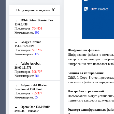
Популярное за неделю
→
IObit Driver Booster Pro
13.6.0.438
Просмотров:
704 858
Комментариев:
309
→
Google Chrome
151.0.7922.109
Шифрование файлов
Просмотров:
567 295
Комментариев:
122
Шифрование файлов с помощью 
настроить параметры шифрова
→
Adobe Acrobat
шифрования, что позволяет выб
26.001.21771
Просмотров:
508 707
Защита от копирования
Комментариев:
264
GiliSoft Copy Protect предос
или запуск файлов на виртуаль
→
Adguard Ad Blocker
Premium 4.13.0 Final
Настройка ограничений
Просмотров:
455 377
Пользователи могут установить
Комментариев:
55
применить к видео и документа
→
Opera One 134.0 Build
Экспорт зашифрованных фай
5954.46 + Portable