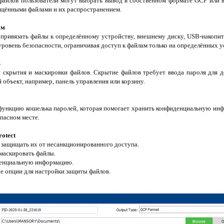
айлов пользователи могут выбрать вывод в собственном формате GCP или в
ищёнными файлами и их распространением.
ам
ет привязать файлы к определённому устройству, внешнему диску, USB-накоп
ровень безопасности, ограничивая доступ к файлам только на определённых у
в
 скрытия и маскировки файлов. Скрытие файлов требует ввода пароля для до
 объект, например, панель управления или корзину.
т функцию кошелька паролей, которая помогает хранить конфиденциальную ин
опасном месте.
otect
 защищать их от несанкционированного доступа.
 маскировать файлы.
денциальную информацию.
е опции для настройки защиты файлов.