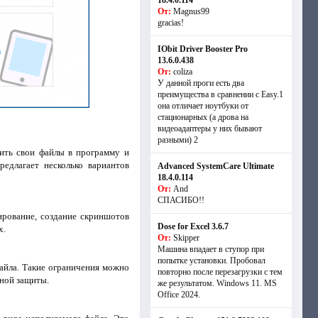
18.4.0.114
От:
Magnus99
gracias!
IObit Driver Booster Pro
13.6.0.438
От:
coliza
У данной проги есть два
преимущества в сравнении с Easy.1
она отличает ноутбуки от
стационарных (а дрова на
видеоадаптеры у них бывают
разными) 2
зить свои файлы в программу и
едлагает несколько вариантов
Advanced SystemCare Ultimate
18.4.0.114
От:
And
СПАСИБО!!
ирование, создание скриншотов
Dose for Excel 3.6.7
х.
От:
Skipper
Машина впадает в ступор при
попытке установки. Пробовал
файла. Такие ограничения можно
повторно после перезагрузки с тем
ьной защиты.
же результатом. Windows 11. MS
Offiсe 2024.