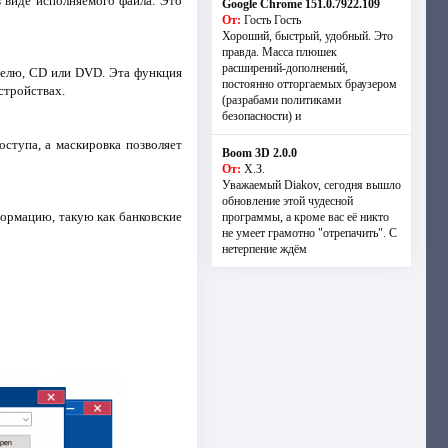
 виде исполняемого файла. Это
Google Chrome 151.0.7922.109
От:
Гость Гость
Хороший, быстрый, удобный. Это
правда. Масса плюшек
расширений-дополнений,
ителю, CD или DVD. Эта функция
постоянно отторгаемых браузером
стройствах.
(разрабами политиками
безопасности) и
ступа, а маскировка позволяет
Boom 3D 2.0.0
От:
Х.З.
Уважаемый Diakov, сегодня вышло
обновление этой чудесной
формацию, такую как банковские
программы, а кроме вас её никто
не умеет грамотно "отрепачить". С
нетерпение ждём