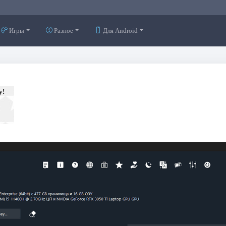
Игры
Разное
Для Android
у!