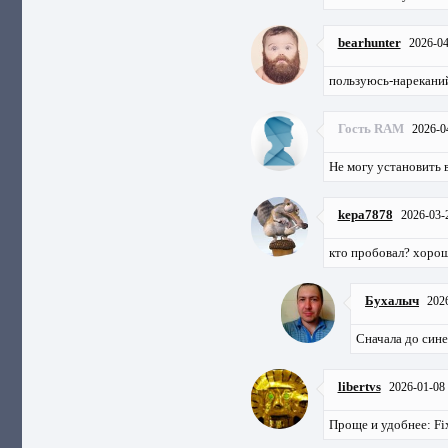
bearhunter
2026-04
пользуюсь-нареканий
Гость RAM
2026-0
Не могу установить 
kepa7878
2026-03-
кто пробовал? хорош
Бухалыч
202
Сначала до сине
libertvs
2026-01-08
Проще и удобнее:
Fi