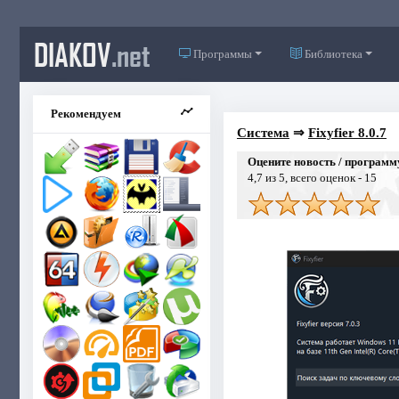
DIAKOV
.net
Программы
Библиотека
Рекомендуем
Система
⇒
Fixyfier 8.0.7
Оцените новость / программ
4,7
из 5, всего оценок -
15