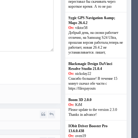
переставал бы скачивать через
короткое время. А то не раз
Sygic GPS Navigation &amp;
Maps 26.4.2
От:
viktor58
Добрый день, на сяоми работает
отлично, на Samsung S24 Ultra,
прошлая версия работала,теперь не
работает, новая 26.4.2 не
устанавливается. пишет,
Blackmagic Design DaVinci
Resolve Studio 21.0.4
От:
nickolay22
Спасибо большое! В течение 15
минут скачал обе части с
https://filespayouts
Boom 3D 2.0.0
От:
KiM
Please update to the version 2.3.0
Thanks in advance!
IObit Driver Booster Pro
13.6.0.438
От:
oven19