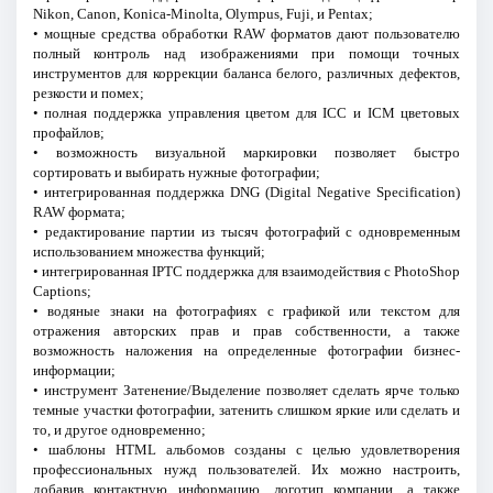
Nikon, Canon, Konica-Minolta, Olympus, Fuji, и Pentax;
• мощные средства обработки RAW форматов дают пользователю
полный контроль над изображениями при помощи точных
инструментов для коррекции баланса белого, различных дефектов,
резкости и помех;
• полная поддержка управления цветом для ICC и ICM цветовых
профайлов;
• возможность визуальной маркировки позволяет быстро
сортировать и выбирать нужные фотографии;
• интегрированная поддержка DNG (Digital Negative Specification)
RAW формата;
• редактирование партии из тысяч фотографий с одновременным
использованием множества функций;
• интегрированная IPTC поддержка для взаимодействия с PhotoShop
Captions;
• водяные знаки на фотографиях с графикой или текстом для
отражения авторских прав и прав собственности, а также
возможность наложения на определенные фотографии бизнес-
информации;
• инструмент Затенение/Выделение позволяет сделать ярче только
темные участки фотографии, затенить слишком яркие или сделать и
то, и другое одновременно;
• шаблоны HTML альбомов созданы с целью удовлетворения
профессиональных нужд пользователей. Их можно настроить,
добавив контактную информацию, логотип компании, а также