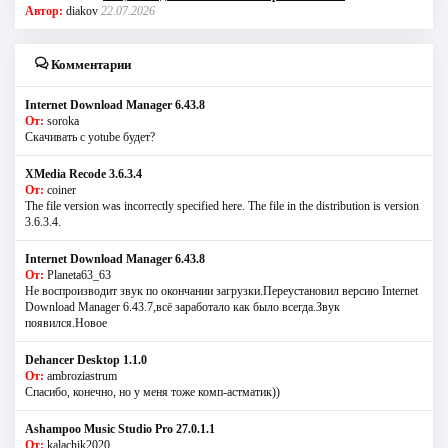
Автор:
diakov
22.07.2026
Комментарии
Internet Download Manager 6.43.8
От:
soroka
Скачивать с yotube будет?
XMedia Recode 3.6.3.4
От:
coiner
The file version was incorrectly specified here. The file in the distribution is version
3.6.3.4.
Internet Download Manager 6.43.8
От:
Planeta63_63
Не воспроизводит звук по окончании загрузки.Переустановил версию Internet
Download Manager 6.43.7,всё заработало как было всегда.Звук
появился.Новое
Dehancer Desktop 1.1.0
От:
ambroziastrum
Спасибо, конечно, но у меня тоже комп-астматик))
Ashampoo Music Studio Pro 27.0.1.1
От:
kalachik2020