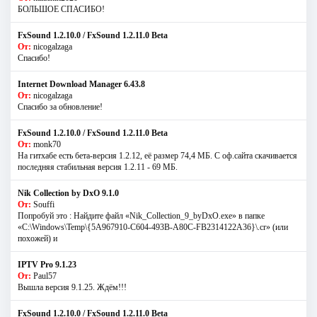
БОЛЬШОЕ СПАСИБО!
FxSound 1.2.10.0 / FxSound 1.2.11.0 Beta
От:
nicogalzaga
Спасибо!
Internet Download Manager 6.43.8
От:
nicogalzaga
Спасибо за обновление!
FxSound 1.2.10.0 / FxSound 1.2.11.0 Beta
От:
monk70
На гитхабе есть бета-версия 1.2.12, её размер 74,4 МБ. С оф.сайта скачивается
последняя стабильная версия 1.2.11 - 69 МБ.
Nik Collection by DxO 9.1.0
От:
Souffi
Попробуй это : Найдите файл «Nik_Collection_9_byDxO.exe» в папке
«C:\Windows\Temp\{5A967910-C604-493B-A80C-FB2314122A36}\.cr» (или
похожей) и
IPTV Pro 9.1.23
От:
Paul57
Вышла версия 9.1.25. Ждём!!!
FxSound 1.2.10.0 / FxSound 1.2.11.0 Beta