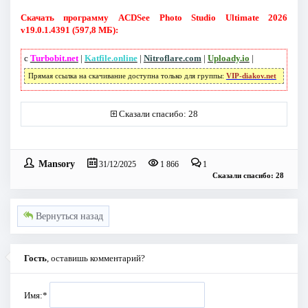
Скачать программу ACDSee Photo Studio Ultimate 2026
v19.0.1.4391 (597,8 МБ):
с
Turbobit.net
|
Katfile.online
|
Nitroflare.com
|
Uploady.io
|
Прямая ссылка на скачивание доступна только для группы:
VIP-diakov.net
Сказали спасибо: 28
Mansory
31/12/2025
1 866
1
Сказали спасибо: 28
Вернуться назад
Гость
, оставишь комментарий?
Имя:
*