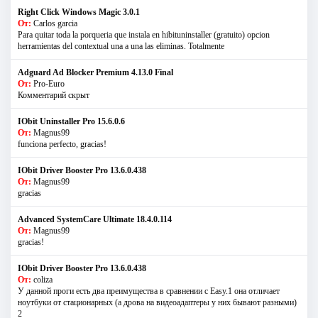
Right Click Windows Magic 3.0.1
От:
Carlos garcia
Para quitar toda la porqueria que instala en hibituninstaller (gratuito) opcion
herramientas del contextual una a una las eliminas. Totalmente
Adguard Ad Blocker Premium 4.13.0 Final
От:
Pro-Euro
Комментарий скрыт
IObit Uninstaller Pro 15.6.0.6
От:
Magnus99
funciona perfecto, gracias!
IObit Driver Booster Pro 13.6.0.438
От:
Magnus99
gracias
Advanced SystemCare Ultimate 18.4.0.114
От:
Magnus99
gracias!
IObit Driver Booster Pro 13.6.0.438
От:
coliza
У данной проги есть два преимущества в сравнении с Easy.1 она отличает
ноутбуки от стационарных (а дрова на видеоадаптеры у них бывают разными)
2