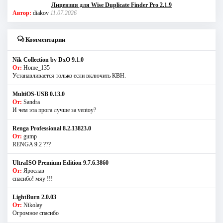
Лицензия для Wise Duplicate Finder Pro 2.1.9
Автор:
diakov
11.07.2026
Комментарии
Nik Collection by DxO 9.1.0
От:
Home_135
Устанавливается только если включить КВН.
MultiOS-USB 0.13.0
От:
Sandra
И чем эта прога лучше за ventoy?
Renga Professional 8.2.13823.0
От:
gump
RENGA 9.2 ???
UltraISO Premium Edition 9.7.6.3860
От:
Ярослав
спасибо! мяу !!!
LightBurn 2.0.03
От:
Nikolay
Огромное спасибо