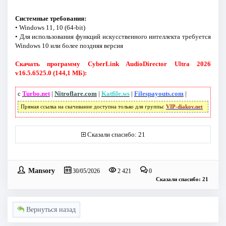
Системные требования:
• Windows 11, 10 (64-bit)
• Для использования функций искусственного интеллекта требуется
Windows 10 или более поздняя версия
Скачать программу CyberLink AudioDirector Ultra 2026
v16.5.6525.0 (144,1 МБ):
с
Turbo.net
|
Nitroflare.com
|
Katfile.ws
|
Filespayouts.com
|
Прямая ссылка на скачивание доступна только для группы:
VIP-diakov.net
Сказали спасибо: 21
Mansory
30/05/2026
2 421
0
Сказали спасибо: 21
Вернуться назад