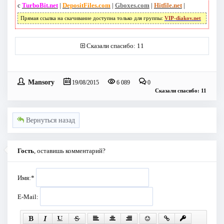
с
TurboBit.net
|
DepositFiles.com
|
Gboxes.com
|
Hitfile.net
|
Прямая ссылка на скачивание доступна только для группы:
VIP-diakov.net
Сказали спасибо: 11
Mansory
19/08/2015
6 089
0
Сказали спасибо: 11
Вернуться назад
Гость
, оставишь комментарий?
Имя:
*
E-Mail: