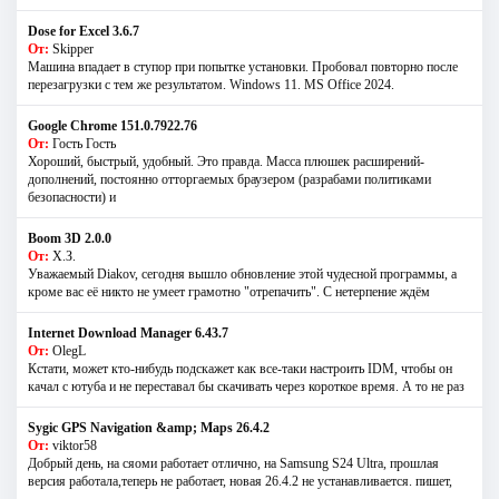
Dose for Excel 3.6.7
От:
Skipper
Машина впадает в ступор при попытке установки. Пробовал повторно после
перезагрузки с тем же результатом. Windows 11. MS Offiсe 2024.
Google Chrome 151.0.7922.76
От:
Гость Гость
Хороший, быстрый, удобный. Это правда. Масса плюшек расширений-
дополнений, постоянно отторгаемых браузером (разрабами политиками
безопасности) и
Boom 3D 2.0.0
От:
Х.З.
Уважаемый Diakov, сегодня вышло обновление этой чудесной программы, а
кроме вас её никто не умеет грамотно "отрепачить". С нетерпение ждём
Internet Download Manager 6.43.7
От:
OlegL
Кстати, может кто-нибудь подскажет как все-таки настроить IDM, чтобы он
качал с ютуба и не переставал бы скачивать через короткое время. А то не раз
Sygic GPS Navigation &amp; Maps 26.4.2
От:
viktor58
Добрый день, на сяоми работает отлично, на Samsung S24 Ultra, прошлая
версия работала,теперь не работает, новая 26.4.2 не устанавливается. пишет,