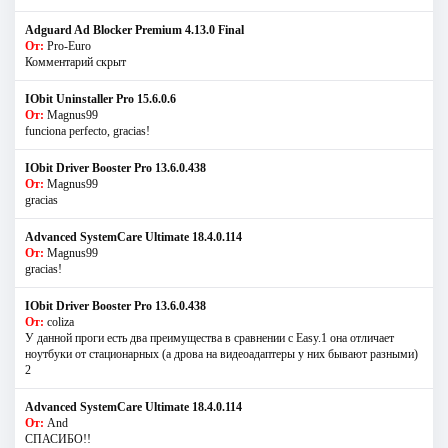
Adguard Ad Blocker Premium 4.13.0 Final
От:
Pro-Euro
Комментарий скрыт
IObit Uninstaller Pro 15.6.0.6
От:
Magnus99
funciona perfecto, gracias!
IObit Driver Booster Pro 13.6.0.438
От:
Magnus99
gracias
Advanced SystemCare Ultimate 18.4.0.114
От:
Magnus99
gracias!
IObit Driver Booster Pro 13.6.0.438
От:
coliza
У данной проги есть два преимущества в сравнении с Easy.1 она отличает
ноутбуки от стационарных (а дрова на видеоадаптеры у них бывают разными)
2
Advanced SystemCare Ultimate 18.4.0.114
От:
And
СПАСИБО!!