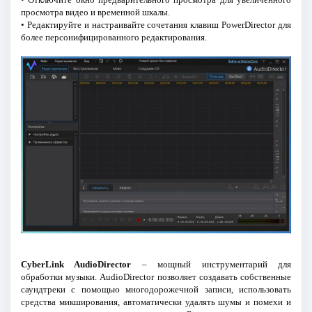
просмотра видео и временной шкалы.
• Редактируйте и настраивайте сочетания клавиш PowerDirector для
более персонифицированного редактирования.
CyberLink AudioDirector
– мощный инструментарий для
обработки музыки. AudioDirector позволяет создавать собственные
саундтреки с помощью многодорожечной записи, использовать
средства микширования, автоматически удалять шумы и помехи и