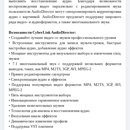
выполнять восстановление аудио. Благодаря возможности
воспроизведения видео параллельно с редактированием звука
пользователи AudioDirector могут синхронизировать корректировки
аудио с картинкой. AudioDirector предлагает поддержку широкого
ряда видео- и аудиоформатов, а также многоканального звука.
Возможности CyberLink AudioDirector:
• Создавайте лучшие видео со звуком профессионального уровня
• Встроенные инструменты для записи мульти-треков, быстрые
настройки аудио, добавление аудио эффектов
• Мощные инструменты для визуального выбора и извлечения спец.
звуков
• 7.1 многоканальный звук с поддержкой нескольких форматов
выводов, таких, как MP4, M2TS, 3GP, AVI, MPEG-2
• Прямое редактирование саундтрека
• Синхронизация аудио и эффектов
• Поддержка популярных видео форматов: MP4, M2TS, 3GP, AVI,
MPEG-2
• Пять мощных инструментов выбора
• Инновационное гармоничное извлечение
• Удаление нежелательных шумов
• Технология для анализа и восстановления аудио
• Визуальная шкала эффектов
• Динамическое изменение профиля
• Поддержка VST плагинов