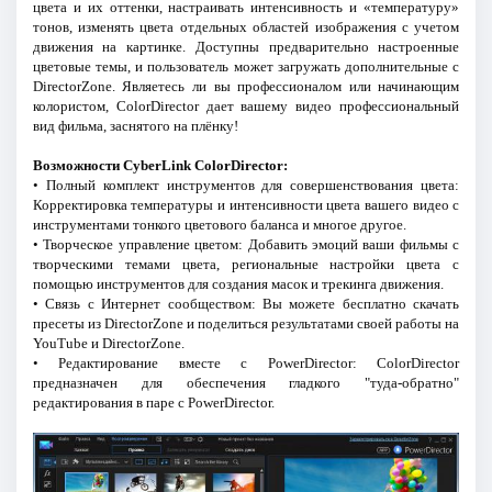
цвета и их оттенки, настраивать интенсивность и «температуру»
тонов, изменять цвета отдельных областей изображения с учетом
движения на картинке. Доступны предварительно настроенные
цветовые темы, и пользователь может загружать дополнительные с
DirectorZone. Являетесь ли вы профессионалом или начинающим
колористом, ColorDirector дает вашему видео профессиональный
вид фильма, заснятого на плёнку!
Возможности CyberLink ColorDirector:
• Полный комплект инструментов для совершенствования цвета:
Корректировка температуры и интенсивности цвета вашего видео с
инструментами тонкого цветового баланса и многое другое.
• Творческое управление цветом: Добавить эмоций ваши фильмы с
творческими темами цвета, региональные настройки цвета с
помощью инструментов для создания масок и трекинга движения.
• Связь с Интернет сообществом: Вы можете бесплатно скачать
пресеты из DirectorZone и поделиться результатами своей работы на
YouTube и DirectorZone.
• Редактирование вместе с PowerDirector: ColorDirector
предназначен для обеспечения гладкого "туда-обратно"
редактирования в паре с PowerDirector.