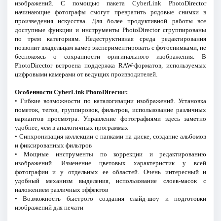
изображений. С помощью пакета CyberLink PhotoDirector
начинающие фотографы смогут превратить рядовые снимки в
произведения искусства. Для более продуктивной работы все
доступные функции и инструменты PhotoDirector сгруппированы
по трем категориям. Недеструктивная среда редактирования
позволит владельцам камер экспериментировать с фотоснимками, не
беспокоясь о сохранности оригинального изображения. В
PhotoDirector встроена поддержка RAW-форматов, используемых
цифровыми камерами от ведущих производителей.
Особенности CyberLink PhotoDirector:
• Гибкие возможности по каталогизации изображений. Установка
пометок, тегов, группировок, фильтров, использование различных
вариантов просмотра. Управление фотографиями здесь заметно
удобнее, чем в аналогичных программах
• Синхронизация коллекции с папками на диске, создание альбомов
и фиксированных фильтров
• Мощные инструменты по коррекции и редактированию
изображений. Изменение цветовых характеристик у всей
фотографии и у отдельных ее областей. Очень интересный и
удобный механизм выделения, использование слоев-масок с
наложением различных эффектов
• Возможность быстрого создания слайд-шоу и подготовки
изображений для печати