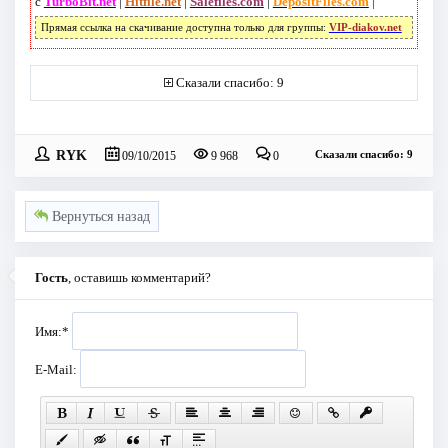
с
TurboBit.net
|
Hitfile.net
|
Salefiles.com
|
DepositFiles.com
|
Прямая ссылка на скачивание доступна только для группы:
VIP-diakov.net
Сказали спасибо: 9
RYK
Сказали спасибо: 9
09/10/2015
9 968
0
Вернуться назад
Гость
, оставишь комментарий?
Имя:
*
E-Mail: