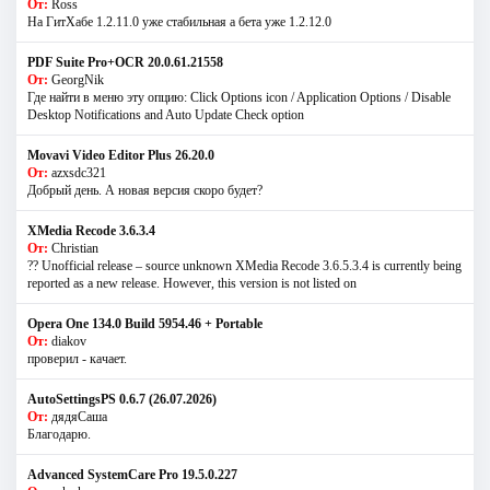
От:
Ross
На ГитХабе 1.2.11.0 уже стабильная а бета уже 1.2.12.0
PDF Suite Pro+OCR 20.0.61.21558
От:
GeorgNik
Где найти в меню эту опцию: Click Options icon / Application Options / Disable
Desktop Notifications and Auto Update Check option
Movavi Video Editor Plus 26.20.0
От:
azxsdc321
Добрый день. А новая версия скоро будет?
XMedia Recode 3.6.3.4
От:
Christian
?? Unofficial release – source unknown XMedia Recode 3.6.5.3.4 is currently being
reported as a new release. However, this version is not listed on
Opera One 134.0 Build 5954.46 + Portable
От:
diakov
проверил - качает.
AutoSettingsPS 0.6.7 (26.07.2026)
От:
дядяСаша
Благодарю.
Advanced SystemCare Pro 19.5.0.227