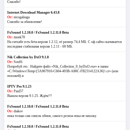
Спасибо!
Internet Download Manager 6.43.8
От:
nicogalzaga
Спасибо за обновление!
FxSound 1.2.10.0 / FxSound 1.2.11.0 Beta
От:
monk70
На гитхабе есть бета-версия 1.2.12, её размер 74,4 МБ. С оф.сайта скачивается
последняя стабильная версия 1.2.11 - 69 МБ.
Nik Collection by DxO 9.1.0
От:
Souffi
Попробуй это : Найдите файл «Nik_Collection_9_byDxO.exe» в папке
«C:\Windows\Temp\{5A967910-C604-493B-A80C-FB2314122A36}\.cr» (или
похожей) и
IPTV Pro 9.1.23
От:
Paul57
Вышла версия 9.1.25. Ждём!!!
FxSound 1.2.10.0 / FxSound 1.2.11.0 Beta
От:
diakov
пока только сам список обнов, самого релиза пока не нахожу.
FxSound 1.2.10.0 / FxSound 1.2.11.0 Beta