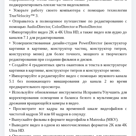
подкорректировать плохие части видеоклипов.
• Ускорьте работу своего компьютера с помощью технологии
TrueVelocity™ 3.
• Отправьтесь в полноценное путешествие по редактированию с
помощью AudioDirector, ColorDirector и PhotoDirector.
• Импортируйте видео 2K и 4K Ultra HD, а также видео или аудио до
каналов 7.1 для редактирования.
• Усовершенствованная дизайн-студия PowerDirector (конструктор
картинки в картинке, конструктор частиц, конструктор титров,
конструктор меню) для более точного, мощного и творческого
редактирования при создании фильмов и дисков.
• Создайте 4 градиентных цвета окантовок и текста в конструкторе
картинки в картинке, конструкторе титров и конструкторе меню.
• Импортируйте и редактируйте видео с помощью звукового канала
5.1 без понижающего микширования до канала 2 во время
предварительного просмотра.
• Используйте обновленные инструменты Исправить/Улучшить для
корректирования освещения и баланса белого в мультимедиа или
дрожания вращающейся камеры в видео.
• Просмотрите все кадры на временной шкале видеофайлов с
чистотой кадров 50 или 60 кадров в секунду.
• Выпускайте фильмы в формате видеофайла в Matroska (MKV).
• Выводите видео в одном из многочисленных форматов 2K или 4K
Ultra HD.
• Отключите окно предварительного просмотра для увеличенного