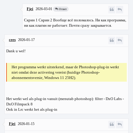
Fjei
2026-03-01
Ответ
Скрин 1
Скрин 2
Вообще всё поломалось. Ни как программа,
ни как плагин не работает. Почти сразу закрывается.
cees
2026-01-17
Dank u wel!
Het programma werkt uitstekend, maar de Photoshop-plug-in werkt
niet omdat deze activering vereist (huidige Photoshop-
abonnementsversie, Windows 11 25H2).
Het werkt wel als plug-in vanuit (menutab photoshop): filter - DxO Labs -
DxO Filmpack 8
Ook in Lrc werkt het als plug-in
Fjei
2026-01-15