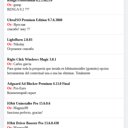
Renga Professional 8.2.13823.0
От:
gump
RENGA 9.2 ???
UltraISO Premium Edition 9.7.6.3860
От:
Ярослав
спасибо! мяу !!!
LightBurn 2.0.03
От:
Nikolay
Огромное спасибо
Right Click Windows Magic 3.0.1
От:
Carlos garcia
Para quitar toda la porqueria que instala en hibituninstaller (gratuito) opcion
herramientas del contextual una a una las eliminas. Totalmente
Adguard Ad Blocker Premium 4.13.0 Final
От:
Pro-Euro
Комментарий скрыт
IObit Uninstaller Pro 15.6.0.6
От:
Magnus99
funciona perfecto, gracias!
IObit Driver Booster Pro 13.6.0.438
От:
Magnus99