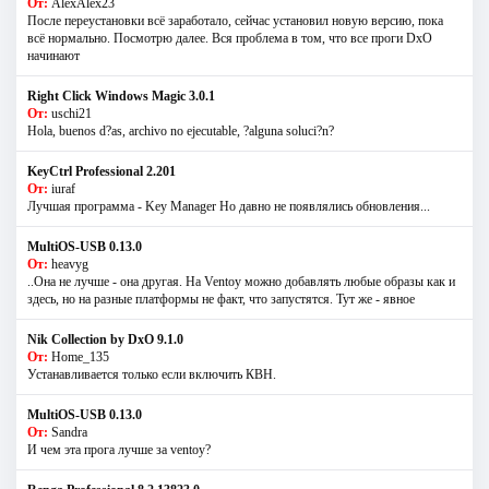
От:
AlexAlex23
После переустановки всё заработало, сейчас установил новую версию, пока
всё нормально. Посмотрю далее. Вся проблема в том, что все проги DxO
начинают
Right Click Windows Magic 3.0.1
От:
uschi21
Hola, buenos d?as, archivo no ejecutable, ?alguna soluci?n?
KeyCtrl Professional 2.201
От:
iuraf
Лучшая программа - Key Manager Но давно не появлялись обновления...
MultiOS-USB 0.13.0
От:
heavyg
..Она не лучше - она другая. На Ventoy можно добавлять любые образы как и
здесь, но на разные платформы не факт, что запустятся. Тут же - явное
Nik Collection by DxO 9.1.0
От:
Home_135
Устанавливается только если включить КВН.
MultiOS-USB 0.13.0
От:
Sandra
И чем эта прога лучше за ventoy?