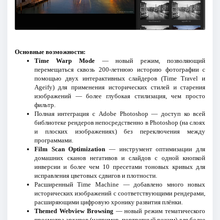
Основные возможности:
Time Warp Mode
— новый режим, позволяющий
перемещаться сквозь 200-летнюю историю фотографии с
помощью двух интерактивных слайдеров (Time Travel и
Ageify) для применения исторических стилей и старения
изображений — более глубокая стилизация, чем просто
фильтр.
Полная интеграция с Adobe Photoshop — доступ ко всей
библиотеке рендеров непосредственно в Photoshop (на слоях
и плоских изображениях) без переключения между
программами.
Film Scan Optimization
— инструмент оптимизации для
домашних сканов негативов и слайдов с одной кнопкой
инверсии и более чем 10 пресетами тоновых кривых для
исправления цветовых сдвигов и плотности.
Расширенный Time Machine — добавлено много новых
исторических изображений с соответствующими рендерами,
расширяющими цифровую хронику развития плёнки.
Themed Webview Browsing
— новый режим тематического
просмотра архивов (например, портретный режим) для более