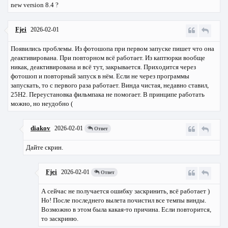
new version 8.4 ?
Fjei
2026-02-01
Появились проблемы. Из фотошопа при первом запуске пишет что она
деактивирована. При повторном всё работает. Из каптюрки вообще
никак, деактивирована и всё тут, закрывается. Приходится через
фотошоп и повторный запуск в нём. Если не через программы
запускать, то с первого раза работает. Винда чистая, недавно ставил,
25Н2. Переустановка фильмпака не помогает. В принципе работать
можно, но неудобно (
diakov
2026-02-01
Ответ
Дайте скрин.
Fjei
2026-02-01
Ответ
А сейчас не получается ошибку заскринить, всё работает )
Но! После последнего вылета почистил все темпы винды.
Возможно в этом была какая-то причина. Если повторится,
то заскриню.