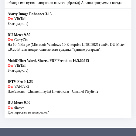
обходными путями лицензию на месяц брать))) А ваши программы всегда
Aiarty Image Enhancer 3.13
От:
VlfrTall
Благодарю. :)
DU Meter 9.50
От:
GarryZin
На 10-й Винде (Microsoft Windows 10 Enterprise LTSC 2021) ещё с DU Meter
v.9.20 В плавающем окне вместо графика "данные устарели",
MobiOffice: Word, Sheets, PDF Premium 16.5.60515
От:
VlfrTall
Благодарю. :)
IPTV Pro 9.1.23
От:
VAN7272
Плейлисты - Channel Playlist Плейлисты - Channel Playlist-2
DU Meter 9.50
От:
diakov
Где перестал то интересно?