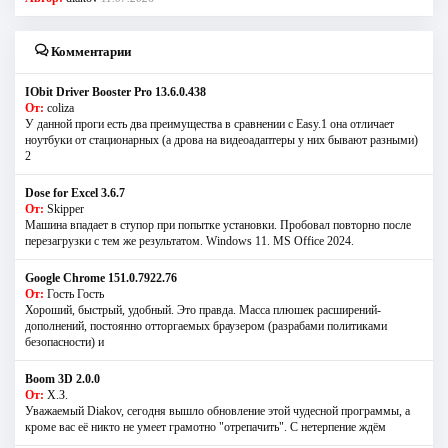
Комментарии
IObit Driver Booster Pro 13.6.0.438
От:
coliza
У данной проги есть два преимущества в сравнении с Easy.1 она отличает
ноутбуки от стационарных (а дрова на видеоадаптеры у них бывают разными)
2
Dose for Excel 3.6.7
От:
Skipper
Машина впадает в ступор при попытке установки. Пробовал повторно после
перезагрузки с тем же результатом. Windows 11. MS Offiсe 2024.
Google Chrome 151.0.7922.76
От:
Гость Гость
Хороший, быстрый, удобный. Это правда. Масса плюшек расширений-
дополнений, постоянно отторгаемых браузером (разрабами политиками
безопасности) и
Boom 3D 2.0.0
От:
Х.З.
Уважаемый Diakov, сегодня вышло обновление этой чудесной программы, а
кроме вас её никто не умеет грамотно "отрепачить". С нетерпение ждём