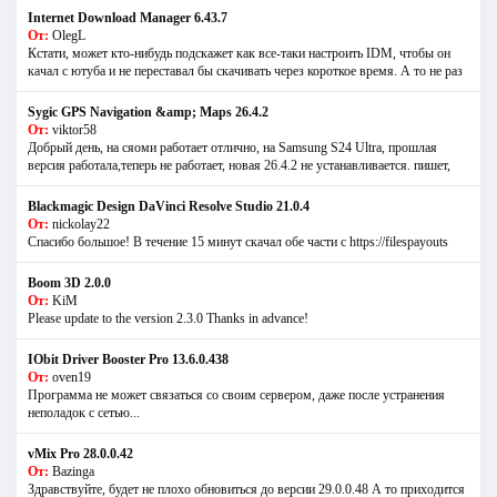
Internet Download Manager 6.43.7
От:
OlegL
Кстати, может кто-нибудь подскажет как все-таки настроить IDM, чтобы он
качал с ютуба и не переставал бы скачивать через короткое время. А то не раз
Sygic GPS Navigation &amp; Maps 26.4.2
От:
viktor58
Добрый день, на сяоми работает отлично, на Samsung S24 Ultra, прошлая
версия работала,теперь не работает, новая 26.4.2 не устанавливается. пишет,
Blackmagic Design DaVinci Resolve Studio 21.0.4
От:
nickolay22
Спасибо большое! В течение 15 минут скачал обе части с https://filespayouts
Boom 3D 2.0.0
От:
KiM
Please update to the version 2.3.0 Thanks in advance!
IObit Driver Booster Pro 13.6.0.438
От:
oven19
Программа не может связаться со своим сервером, даже после устранения
неполадок с сетью...
vMix Pro 28.0.0.42
От:
Bazinga
Здравствуйте, будет не плохо обновиться до версии 29.0.0.48 А то приходится