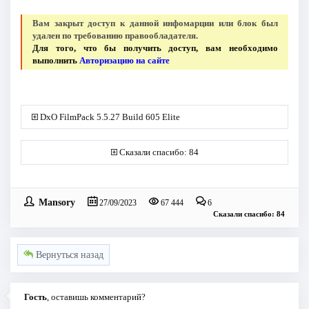
Вам закрыт доступ к данной инфомарции или блок был
удален по требованию правообладателя.
Для того, что бы получить доступ, вам необходимо
выполнить
Авторизацию на сайте
DxO FilmPack 5.5.27 Build 605 Elite
Сказали спасибо: 84
Mansory
27/09/2023
67 444
6
Сказали спасибо: 84
Вернуться назад
Гость
, оставишь комментарий?