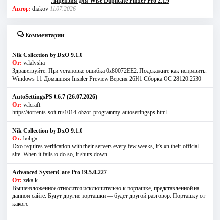
Лицензия для Wise Duplicate Finder Pro 2.1.9
Автор:
diakov
11.07.2026
Комментарии
Nik Collection by DxO 9.1.0
От:
valalysha
Здравствуйте. При установке ошибка 0х80072EE2. Подскажите как исправить.
Windows 11 Домашняя Insider Preview Версия 26H1 Сборка ОС 28120.2630
AutoSettingsPS 0.6.7 (26.07.2026)
От:
valcraft
https://torrents-soft.ru/1014-obzor-programmy-autosettingsps.html
Nik Collection by DxO 9.1.0
От:
boliga
Dxo requires verification with their servers every few weeks, it's on their official
site. When it fails to do so, it shuts down
Advanced SystemCare Pro 19.5.0.227
От:
zeka.k
Вышеизложенное относится исключительно к порташке, представленной на
данном сайте. Будут другие порташки — будет другой разговор. Порташку от
какого