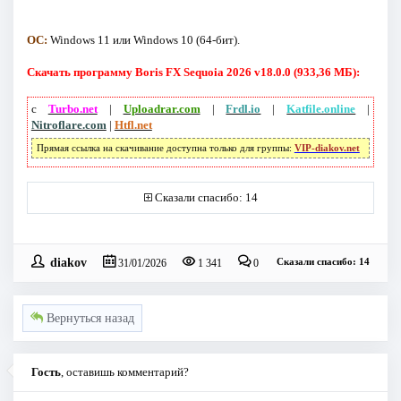
ОС:
Windows 11 или Windows 10 (64-бит).
Скачать программу Boris FX Sequoia 2026 v18.0.0 (933,36 МБ):
с
Turbo.net
|
Uploadrar.com
|
Frdl.io
|
Katfile.online
|
Nitroflare.com
|
Htfl.net
Прямая ссылка на скачивание доступна только для группы:
VIP-diakov.net
Сказали спасибо: 14
diakov
Сказали спасибо: 14
31/01/2026
1 341
0
Вернуться назад
Гость
, оставишь комментарий?