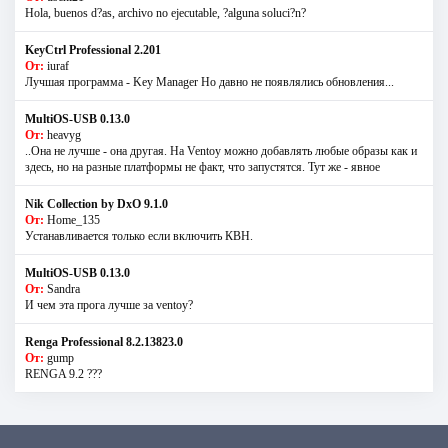
Hola, buenos d?as, archivo no ejecutable, ?alguna soluci?n?
KeyCtrl Professional 2.201
От:
iuraf
Лучшая программа - Key Manager Но давно не появлялись обновления...
MultiOS-USB 0.13.0
От:
heavyg
..Она не лучше - она другая. На Ventoy можно добавлять любые образы как и
здесь, но на разные платформы не факт, что запустятся. Тут же - явное
Nik Collection by DxO 9.1.0
От:
Home_135
Устанавливается только если включить КВН.
MultiOS-USB 0.13.0
От:
Sandra
И чем эта прога лучше за ventoy?
Renga Professional 8.2.13823.0
От:
gump
RENGA 9.2 ???