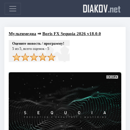
DIAKOV
.net
Мультимедиа
⇒
Boris FX Sequoia 2026 v18.0.0
Оцените новость / программу!
5
из 5, всего оценок -
5