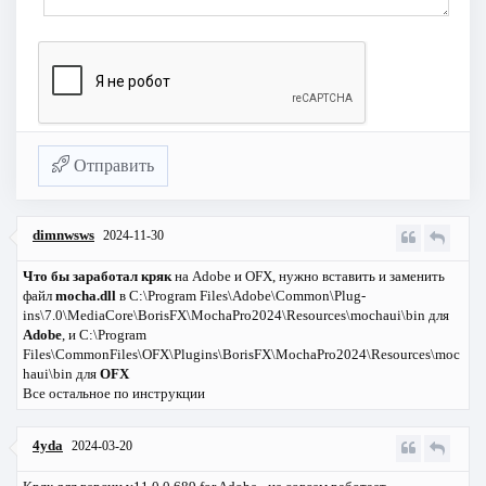
Отправить
dimnwsws
2024-11-30
Что бы заработал кряк
на Adobe и OFX, нужно вставить и заменить
файл
mocha.dll
в C:\Program Files\Adobe\Common\Plug-
ins\7.0\MediaCore\BorisFX\MochaPro2024\Resources\mochaui\bin для
Adobe
, и C:\Program
Files\CommonFiles\OFX\Plugins\BorisFX\MochaPro2024\Resources\moc
haui\bin для
OFX
Все остальное по инструкции
4yda
2024-03-20