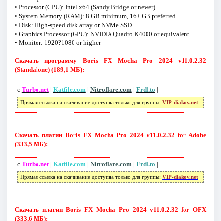
• Processor (CPU): Intel x64 (Sandy Bridge or newer)
• System Memory (RAM): 8 GB minimum, 16+ GB preferred
• Disk: High-speed disk array or NVMe SSD
• Graphics Processor (GPU): NVIDIA Quadro K4000 or equivalent
• Monitor: 1920?1080 or higher
Скачать программу Boris FX Mocha Pro 2024 v11.0.2.32
(Standalone) (189,1 МБ):
с
Turbo.net
|
Katfile.com
|
Nitroflare.com
|
Frdl.to
|
Прямая ссылка на скачивание доступна только для группы:
VIP-diakov.net
Скачать плагин Boris FX Mocha Pro 2024 v11.0.2.32 for Adobe
(333,5 МБ):
с
Turbo.net
|
Katfile.com
|
Nitroflare.com
|
Frdl.to
|
Прямая ссылка на скачивание доступна только для группы:
VIP-diakov.net
Скачать плагин Boris FX Mocha Pro 2024 v11.0.2.32 for OFX
(333,6 МБ):