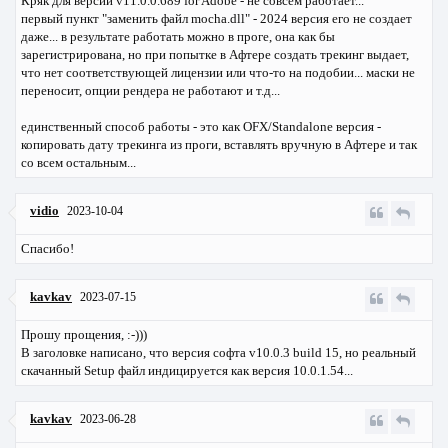
Кряк для версии v11.0.0.689 for Adobe - не совсем работает...
первый пункт "заменить файл mocha.dll" - 2024 версия его не создает
даже... в результате работать можно в проге, она как бы
зарегистрирована, но при попытке в Афтере создать трекинг выдает,
что нет соответствующей лицензии или что-то на подобии... маски не
переносит, опции рендера не работают и т.д...
единственный способ работы - это как OFX/Standalone версия -
копировать дату трекинга из проги, вставлять вручную в Афтере и так
со всем остальным...
vidio
2023-10-04
Спасибо!
kavkav
2023-07-15
Прошу прощения, :-)))
В заголовке написано, что версия софта v10.0.3 build 15, но реальный
скачанный Setup файл индицируется как версия 10.0.1.54...
kavkav
2023-06-28