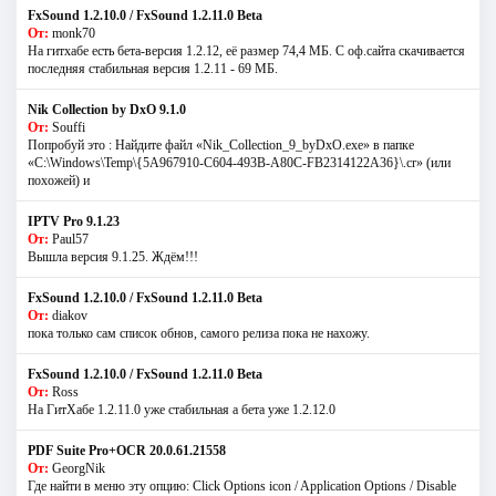
FxSound 1.2.10.0 / FxSound 1.2.11.0 Beta
От:
monk70
На гитхабе есть бета-версия 1.2.12, её размер 74,4 МБ. С оф.сайта скачивается
последняя стабильная версия 1.2.11 - 69 МБ.
Nik Collection by DxO 9.1.0
От:
Souffi
Попробуй это : Найдите файл «Nik_Collection_9_byDxO.exe» в папке
«C:\Windows\Temp\{5A967910-C604-493B-A80C-FB2314122A36}\.cr» (или
похожей) и
IPTV Pro 9.1.23
От:
Paul57
Вышла версия 9.1.25. Ждём!!!
FxSound 1.2.10.0 / FxSound 1.2.11.0 Beta
От:
diakov
пока только сам список обнов, самого релиза пока не нахожу.
FxSound 1.2.10.0 / FxSound 1.2.11.0 Beta
От:
Ross
На ГитХабе 1.2.11.0 уже стабильная а бета уже 1.2.12.0
PDF Suite Pro+OCR 20.0.61.21558
От:
GeorgNik
Где найти в меню эту опцию: Click Options icon / Application Options / Disable