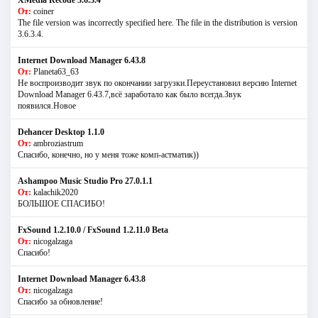
От:
coiner
The file version was incorrectly specified here. The file in the distribution is version
3.6.3.4.
Internet Download Manager 6.43.8
От:
Planeta63_63
Не воспроизводит звук по окончании загрузки.Переустановил версию Internet
Download Manager 6.43.7,всё заработало как было всегда.Звук
появился.Новое
Dehancer Desktop 1.1.0
От:
ambroziastrum
Спасибо, конечно, но у меня тоже комп-астматик))
Ashampoo Music Studio Pro 27.0.1.1
От:
kalachik2020
БОЛЬШОЕ СПАСИБО!
FxSound 1.2.10.0 / FxSound 1.2.11.0 Beta
От:
nicogalzaga
Спасибо!
Internet Download Manager 6.43.8
От:
nicogalzaga
Спасибо за обновление!