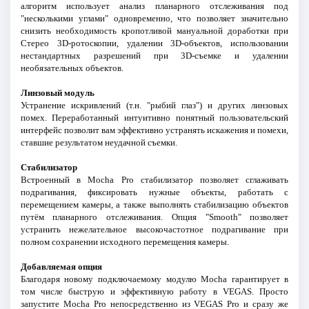
алгоритм использует анализ планарного отслеживания под
"несколькими углами" одновременно, что позволяет значительно
снизить необходимость кропотливой мануальной доработки при
Стерео 3D-ротоскопии, удалении 3D-объектов, использовании
нестандартных разрешений при 3D-съемке и удалении
необязательных объектов.
Линзовый модуль
Устранение искривлений (т.н. "рыбий глаз") и других линзовых
помех. Переработанный интуитивно понятный пользовательский
интерфейс позволит вам эффективно устранять искажения и помехи,
ставшие результатом неудачной съемки.
Стабилизатор
Встроенный в Mocha Pro стабилизатор позволяет сглаживать
подрагивания, фиксировать нужные объекты, работать с
перемещением камеры, а также выполнять стабилизацию объектов
путём планарного отслеживания. Опция "Smooth" позволяет
устранить нежелательное высокочастотное подрагивание при
полном сохранении исходного перемещения камеры.
Добавляемая опция
Благодаря новому подключаемому модулю Mocha гарантирует в
том числе быструю и эффективную работу в VEGAS. Просто
запустите Mocha Pro непосредственно из VEGAS Pro и сразу же