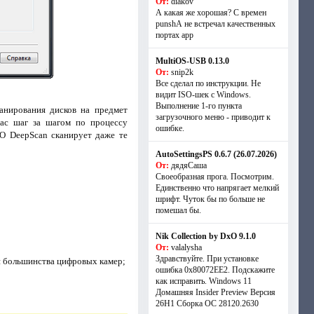
От:
diakov
А какая же хорошая? С времен
punshА не встречал качественных
портах app
MultiOS-USB 0.13.0
От:
snip2k
Все сделал по инструкции. Не
видит ISO-шек с Windows.
Выполнение 1-го пункта
анирования дисков на предмет
загрузочного меню - приводит к
вас шаг за шагом по процессу
ошибке.
O DeepScan сканирует даже те
AutoSettingsPS 0.6.7 (26.07.2026)
От:
дядяСаша
Своеобразная прога. Посмотрим.
Единственно что напрягает мелкий
шрифт. Чуток бы по больше не
помешал бы.
Nik Collection by DxO 9.1.0
От:
valalysha
Здравствуйте. При установке
 и большинства цифровых камер;
ошибка 0х80072EE2. Подскажите
как исправить. Windows 11
Домашняя Insider Preview Версия
26H1 Сборка ОС 28120.2630