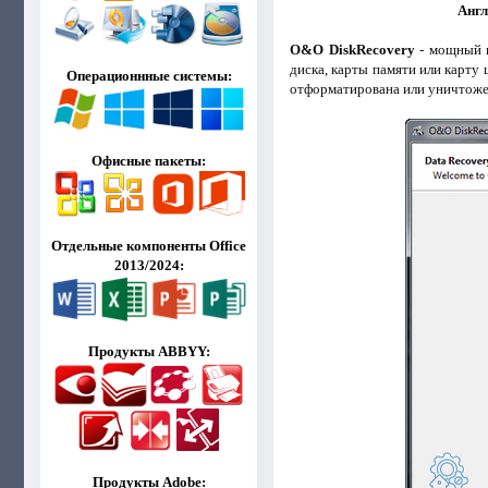
Англ
O&O DiskRecovery
- мощный и
диска, карты памяти или карту 
Операционнные системы:
отформатирована или уничтожен
Офисные пакеты:
Отдельные компоненты Office
2013/2024:
Продукты ABBYY:
Продукты Adobe: