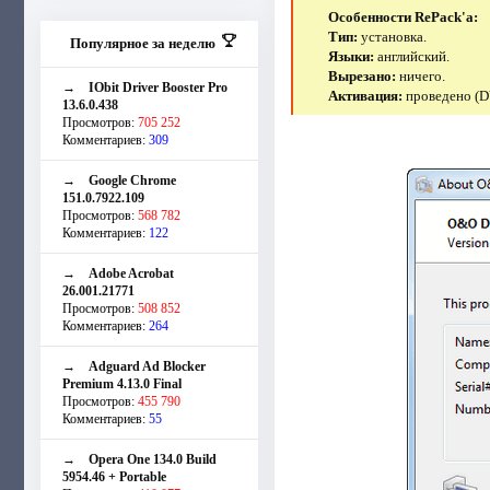
Особенности RePack'a:
Тип:
установка.
Популярное за неделю
Языки:
английский.
Вырезано:
ничего.
→
IObit Driver Booster Pro
Активация:
проведено (D
13.6.0.438
Просмотров:
705 252
Комментариев:
309
→
Google Chrome
151.0.7922.109
Просмотров:
568 782
Комментариев:
122
→
Adobe Acrobat
26.001.21771
Просмотров:
508 852
Комментариев:
264
→
Adguard Ad Blocker
Premium 4.13.0 Final
Просмотров:
455 790
Комментариев:
55
→
Opera One 134.0 Build
5954.46 + Portable