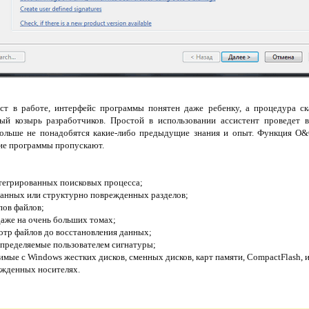
т в работе, интерфейс программы понятен даже ребенку, а процедура ск
ный козырь разработчиков. Простой в использовании ассистент проведет 
больше не понадобятся какие-либо предыдущие знания и опыт. Функция O&
гие программы пропускают.
тегрированных поисковых процесса;
анных или структурно поврежденных разделов;
пов файлов;
даже на очень больших томах;
тр файлов до восстановления данных;
пределяемые пользователем сигнатуры;
мые с Windows жестких дисков, сменных дисков, карт памяти, CompactFlash,
ежденных носителях.