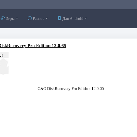
Игры
Разное
Для Android
skRecovery Pro Edition 12.0.65
у!