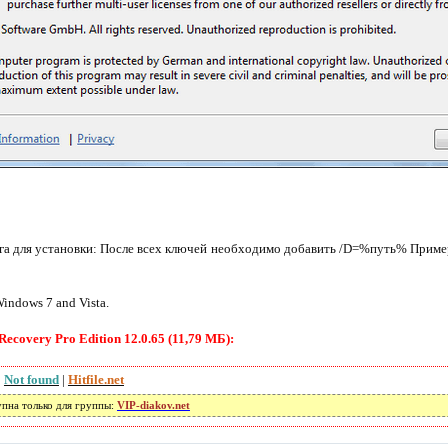
га для установки: После всех ключей необходимо добавить /D=%путь% Пример
indows 7 and Vista.
covery Pro Edition 12.0.65 (11,79 МБ):
|
Not found
|
Hitfile.net
упна только для группы:
VIP-diakov.net