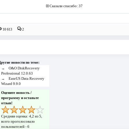
Сказали спасибо: 37
10 613
2
ругие новости по теме:
→
O&O DiskRecovery
Professional 12.0.63
→
EaseUS Data Recovery
Wizard 9.9.0
Оцените новость /
программу и оставьте
отзыв!
Средняя оценка:
4,2
из 5,
всего проголосовало
пользователей -
6