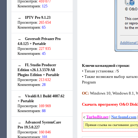
Просмотров:
410 077
Комментариев:
125
→
IPTV Pro 9.1.23
Просмотров:
265 654
Комментариев:
65
→
Goversoft Privazer Pro
4.0.125 + Portable
Просмотров:
227 935
Комментариев:
45
→
FL Studio Producer
Ключи командной строки:
Edition v26.1.3.5570 All
• Тихая установка: /S
Plugins Edition + Portable
• Также возможен выбор катало
Просмотров:
213 632
Program
Комментариев:
28
ОС:
Windows 10, Windows 8.1, W
→
Vivaldi 8.1 Build 4087.62
+ Portable
Скачать программу O&O DiskRe
Просмотров:
169 969
Комментариев:
88
с
TurboBit.net
|
Not found.com
→
Advanced SystemCare
Прямая ссылка на скачивание дост
Pro 19.5.0.227
Просмотров:
160 846
Комментариев:
101