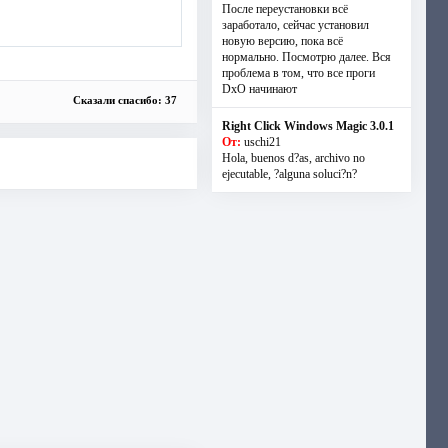
После переустановки всё
заработало, сейчас установил
новую версию, пока всё
нормально. Посмотрю далее. Вся
проблема в том, что все проги
DxO начинают
Сказали спасибо: 37
Right Click Windows Magic 3.0.1
От:
uschi21
Hola, buenos d?as, archivo no
ejecutable, ?alguna soluci?n?