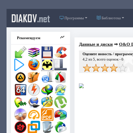
DIAKOV
.net
Программы
Библиотека
Рекомендуем
Данные и диски
⇒
O&O Di
Оцените новость / программ
4,2
из 5, всего оценок -
6