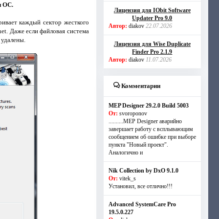
и ОС.
Лицензия для IObit Software
Updater Pro 9.0
ивает каждый сектор жесткого
Автор:
diakov
22.07.2026
et. Даже если файловая система
 удалены.
Лицензия для Wise Duplicate
Finder Pro 2.1.9
Автор:
diakov
11.07.2026
Комментарии
MEP Designer 29.2.0 Build 5003
От:
svoroponov
..........MEP Designer аварийно
завершает работу с всплывающим
сообщением об ошибке при выборе
пункта "Новый проект".
Аналогично и
Nik Collection by DxO 9.1.0
От:
vitek_s
Установил, все отлично!!!
Advanced SystemCare Pro
19.5.0.227