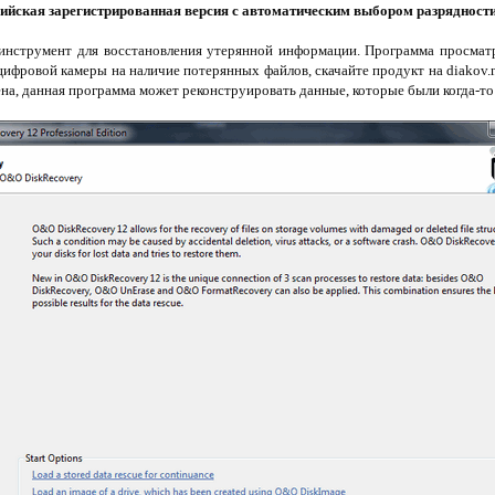
ийская зарегистрированная версия с автоматическим выбором разрядност
нструмент для восстановления утерянной информации. Программа просматр
цифровой камеры на наличие потерянных файлов, скачайте продукт на diakov.n
а, данная программа может реконструировать данные, которые были когда-то