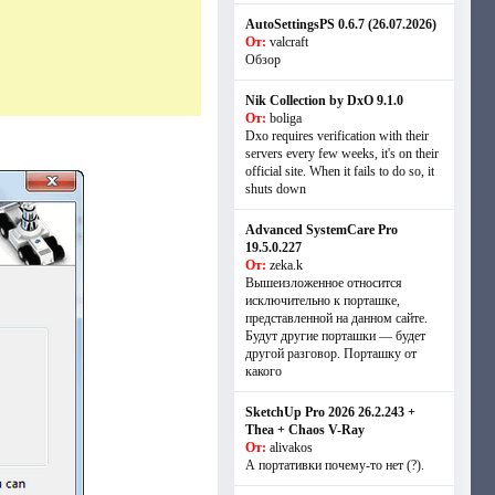
AutoSettingsPS 0.6.7 (26.07.2026)
От:
valcraft
Обзор
Nik Collection by DxO 9.1.0
От:
boliga
Dxo requires verification with their
servers every few weeks, it's on their
official site. When it fails to do so, it
shuts down
Advanced SystemCare Pro
19.5.0.227
От:
zeka.k
Вышеизложенное относится
исключительно к порташке,
представленной на данном сайте.
Будут другие порташки — будет
другой разговор. Порташку от
какого
SketchUp Pro 2026 26.2.243 +
Thea + Chaos V-Ray
От:
alivakos
А портативки почему-то нет (?).