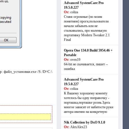
Advanced SystemCare Pro
19.5.0.227
От:
coliza
Ставя огромные (по моим
понятиям) проги,пользователи
начали забывать или не
сталкивались, про маленькую
портативку Modern Tweaker 2.1
Final
Opera One 134.0 Build 5954.46 +
Portable
От:
oven19
64-bit не скачивается, пишет --
ошибка
: файл_установки.exe /S /D=C:\
Advanced SystemCare Pro
19.5.0.227
От:
coliza
К Вашему хорошему коменту
хотелось бы одну поправочку -
порташка,порташке рознь.Здесь
многое зависит от набитости руки
автора именно на конкретную
Nik Collection by DxO 9.1.0
От:
AlexAlex23