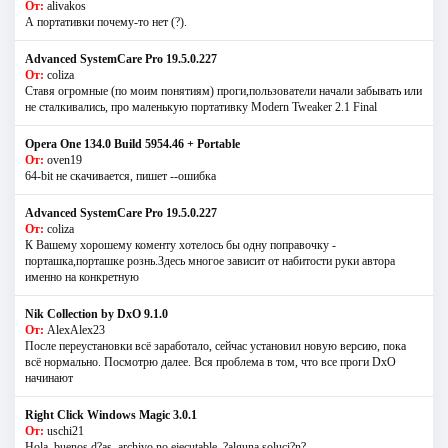
От:
alivakos
А портативки почему-то нет (?).
Advanced SystemCare Pro 19.5.0.227
От:
coliza
Ставя огромные (по моим понятиям) проги,пользователи начали забывать или
не сталкивались, про маленькую портативку Modern Tweaker 2.1 Final
Opera One 134.0 Build 5954.46 + Portable
От:
oven19
64-bit не скачивается, пишет --ошибка
Advanced SystemCare Pro 19.5.0.227
От:
coliza
К Вашему хорошему коменту хотелось бы одну поправочку -
порташка,порташке рознь.Здесь многое зависит от набитости руки автора
именно на конкретную
Nik Collection by DxO 9.1.0
От:
AlexAlex23
После переустановки всё заработало, сейчас установил новую версию, пока
всё нормально. Посмотрю далее. Вся проблема в том, что все проги DxO
начинают
Right Click Windows Magic 3.0.1
От:
uschi21
Hola, buenos d?as, archivo no ejecutable, ?alguna soluci?n?