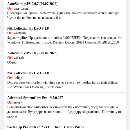
AutoSettingsPS 0.6.7 (26.07.2026)
От:
дядяСаша
Своеобразная прога. Посмотрим. Единственно что напрягает мелкий шрифт.
Чуток бы по больше не помешал бы.
Nik Collection by DxO 9.1.0
От:
valalysha
Здравствуйте. При установке ошибка 0х80072EE2. Подскажите как исправить.
Windows 11 Домашняя Insider Preview Версия 26H1 Сборка ОС 28120.2630
AutoSettingsPS 0.6.7 (26.07.2026)
От:
valcraft
Обзор
Nik Collection by DxO 9.1.0
От:
boliga
Dxo requires verification with their servers every few weeks, it's on their official
site. When it fails to do so, it shuts down
Advanced SystemCare Pro 19.5.0.227
От:
zeka.k
Вышеизложенное относится исключительно к порташке, представленной на
данном сайте. Будут другие порташки — будет другой разговор. Порташку от
какого
SketchUp Pro 2026 26.2.243 + Thea + Chaos V-Ray