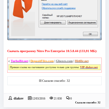
Скачать программу Nitro Pro Enterprise 10.5.8.44 (133,91 МБ):
с
TurboBit.net
|
DepositFiles.com
|
Gboxes.com
|
Hitfile.net
Прямая ссылка на скачивание доступна только для группы:
VIP-diakov.net
Сказали спасибо: 32
diakov
12/03/2016
21 830
0
Сказали спасибо: 32