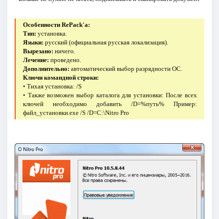
Особенности RePack'a:
Тип:
установка.
Языки:
русский (официальная русская локализация).
Вырезано:
ничего.
Лечение:
проведено.
Дополнительно:
автоматический выбор разрядности ОС.
Ключи командной строки:
• Тихая установка: /S
• Также возможен выбор каталога для установки: После всех
ключей необходимо добавить /D=%путь% Пример:
файл_установки.exe /S /D=C:\Nitro Pro