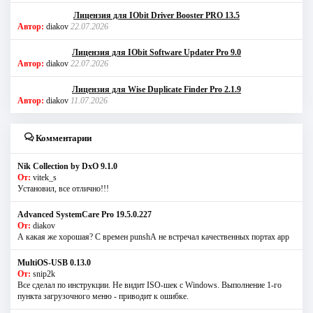
Лицензия для IObit Driver Booster PRO 13.5
Автор:
diakov
22.07.2026
Лицензия для IObit Software Updater Pro 9.0
Автор:
diakov
22.07.2026
Лицензия для Wise Duplicate Finder Pro 2.1.9
Автор:
diakov
11.07.2026
Комментарии
Nik Collection by DxO 9.1.0
От:
vitek_s
Установил, все отлично!!!
Advanced SystemCare Pro 19.5.0.227
От:
diakov
А какая же хорошая? С времен punshА не встречал качественных портах app
MultiOS-USB 0.13.0
От:
snip2k
Все сделал по инструкции. Не видит ISO-шек с Windows. Выполнение 1-го
пункта загрузочного меню - приводит к ошибке.