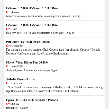
FxSound 1.2.10.0 / FxSound 1.2.11.0 Beta
От:
diakov
пока только сам список обнов, самого релиза пока не нахожу.
FxSound 1.2.10.0 / FxSound 1.2.11.0 Beta
От:
Ross
На ГитХабе 1.2.11.0 уже стабильная а бета уже 1.2.12.0
PDF Suite Pro+OCR 20.0.61.21558
От:
GeorgNik
Где найти в меню эту опцию: Click Options icon / Application Options / Disable
Desktop Notifications and Auto Update Check option
Movavi Video Editor Plus 26.20.0
От:
azxsdc321
Добрый день. А новая версия скоро будет?
XMedia Recode 3.6.3.4
От:
Christian
?? Unofficial release – source unknown XMedia Recode 3.6.5.3.4 is currently being
reported as a new release. However, this version is not listed on
Opera One 134.0 Build 5954.46 + Portable
От:
diakov
проверил - качает.