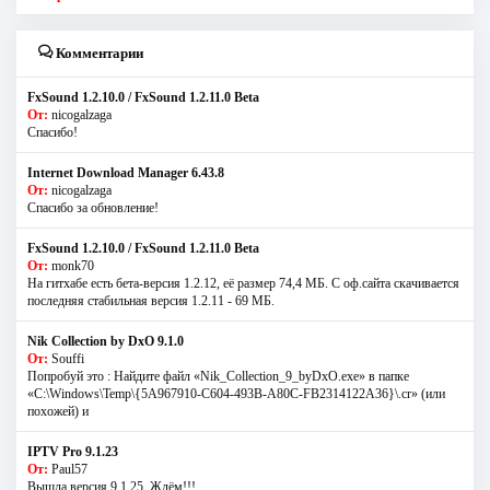
Комментарии
FxSound 1.2.10.0 / FxSound 1.2.11.0 Beta
От:
nicogalzaga
Спасибо!
Internet Download Manager 6.43.8
От:
nicogalzaga
Спасибо за обновление!
FxSound 1.2.10.0 / FxSound 1.2.11.0 Beta
От:
monk70
На гитхабе есть бета-версия 1.2.12, её размер 74,4 МБ. С оф.сайта скачивается
последняя стабильная версия 1.2.11 - 69 МБ.
Nik Collection by DxO 9.1.0
От:
Souffi
Попробуй это : Найдите файл «Nik_Collection_9_byDxO.exe» в папке
«C:\Windows\Temp\{5A967910-C604-493B-A80C-FB2314122A36}\.cr» (или
похожей) и
IPTV Pro 9.1.23
От:
Paul57
Вышла версия 9.1.25. Ждём!!!