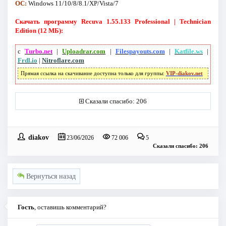
ОС:
Windows 11/10/8/8.1/XP/Vista/7
Скачать программу Recuva 1.55.133 Professional | Technician
Edition (12 МБ):
с
Turbo.net
|
Uploadrar.com
|
Filespayouts.com
|
Katfile.ws
|
Frdl.io
|
Nitroflare.com
Прямая ссылка на скачивание доступна только для группы:
VIP-diakov.net
Сказали спасибо: 206
diakov
23/06/2026
72 006
5
Сказали спасибо: 206
Вернуться назад
Гость
, оставишь комментарий?