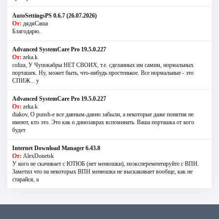
AutoSettingsPS 0.6.7 (26.07.2026)
От:
дядяСаша
Благодарю.
Advanced SystemCare Pro 19.5.0.227
От:
zeka.k
coliza, У Чупокабры НЕТ СВОИХ, т.е. сделанных им самим, нормальных
порташек. Ну, может быть, что-нибудь простенькое. Все нормальные - это
СПИЖ... у
Advanced SystemCare Pro 19.5.0.227
От:
zeka.k
diakov, О punsh-е все давным-давно забыли, а некоторые даже понятия не
имеют, кто это. Это как о динозаврах вспоминать. Ваша порташка от кого
будет
Internet Download Manager 6.43.8
От:
AlexDonetsk
У кого не скачивает с ЮТЮБ (нет менюшки), поэксперементируйте с ВПН.
Заметил что на некоторых ВПН менюшка не выскакивает вообще, как не
старайся, а