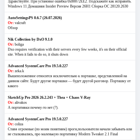
Здравствуйте. При установке ошибка 0х80072EE2. Подскажите как исправить.
Windows 11 Домашняя Insider Preview Версия 26H1 Сборка ОС 28120.2630
AutoSettingsPS 0.6.7 (26.07.2026)
От:
valcraft
Обзор
Nik Collection by DxO 9.1.0
От:
boliga
Dxo requires verification with their servers every few weeks, it's on their official
site. When it fails to do so, it shuts down
Advanced SystemCare Pro 19.5.0.227
От:
zeka.k
Вышеизложенное относится исключительно к порташке, представленной на
данном сайте. Будут другие порташки — будет другой разговор. Порташку от
какого
SketchUp Pro 2026 26.2.243 + Thea + Chaos V-Ray
От:
alivakos
А портативки почему-то нет (?).
Advanced SystemCare Pro 19.5.0.227
От:
coliza
Ставя огромные (по моим понятиям) проги,пользователи начали забывать или
не сталкивались, про маленькую портативку Modern Tweaker 2.1 Final