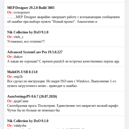
MEP Designer 29.2.0 Build 5003
От:
svoroponov
..........MEP Designer аварийно завершает работу с всплывающим сообщением
об ошибке при выборе пункта "Новый проект". Аналогично и
Nik Collection by DxO 9.1.0
От:
vitek_s
Установил, все отлично!!!
Advanced SystemCare Pro 19.5.0.227
От:
diakov
А какая же хорошая? С времен punshА не встречал качественных портах app
MultiOS-USB 0.13.0
От:
snip2k
Все сделал по инструкции. Не видит ISO-шек с Windows. Выполнение 1-го
пункта загрузочного меню - приводит к ошибке.
AutoSettingsPS 0.6.7 (26.07.2026)
От:
дядяСаша
Своеобразная прога. Посмотрим. Единственно что напрягает мелкий шрифт.
Чуток бы по больше не помешал бы.
Nik Collection by DxO 9.1.0
От:
valalysha