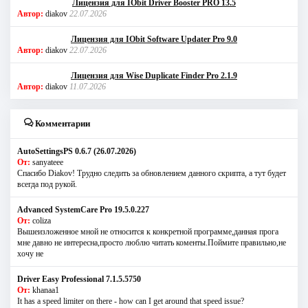
Лицензия для IObit Driver Booster PRO 13.5
Автор:
diakov
22.07.2026
Лицензия для IObit Software Updater Pro 9.0
Автор:
diakov
22.07.2026
Лицензия для Wise Duplicate Finder Pro 2.1.9
Автор:
diakov
11.07.2026
Комментарии
AutoSettingsPS 0.6.7 (26.07.2026)
От:
sanyateee
Спасибо Diakov! Трудно следить за обновлением данного скрипта, а тут будет
всегда под рукой.
Advanced SystemCare Pro 19.5.0.227
От:
coliza
Вышеизложенное мной не относится к конкретной программе,данная прога
мне давно не интересна,просто люблю читать коменты.Поймите правильно,не
хочу не
Driver Easy Professional 7.1.5.5750
От:
khanaa1
It has a speed limiter on there - how can I get around that speed issue?