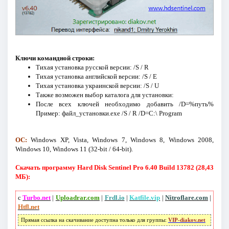
Ключи командной строки:
Тихая установка русской версии: /S / R
Тихая установка английской версии: /S / E
Тихая установка украинской версии: /S / U
Также возможен выбор каталога для установки:
После всех ключей необходимо добавить /D=%путь%
Пример: файл_установки.exe /S / R /D=C:\ Program
ОС:
Windows XP, Vista, Windows 7, Windows 8, Windows 2008,
Windows 10, Windows 11 (32-bit / 64-bit).
Скачать программу Hard Disk Sentinel Pro 6.40 Build 13782 (28,43
МБ):
с
Turbo.net
|
Uploadrar.com
|
Frdl.io
|
Katfile.vip
|
Nitroflare.com
|
Htfl.net
Прямая ссылка на скачивание доступна только для группы:
VIP-diakov.net