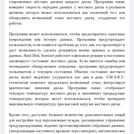
современных жёстких дисков) каждого диска. Программа также
измеряет скорость передачи данных у жесткого диска в реальном
времени, которое может использоваться как эталонный тест или
обнаружить возможный отказ жесткого диска, ухудшение его
работы.
Программа может использоваться, чтобы предотвратить серьезные
повреждения или потерю данных. Программа предупреждает
пользователя, если появится проблема до того, как это произойдёт и
даст возможность сделать резервную копию важных и ценных
данных. Hard Disk Sentinel работает в фоновом режиме и постоянно
анализирует состояние жесткого диска. Если имеется ошибка или
неожиданно обнаруженное поведение, программа предупреждает
пользователя о текущем состоянии. Обычно состояние жесткого
диска может медленно ухудшаться изо дня в день. S.M.A.R.T.-
технология помогает предсказать возможный отказ, контролируя
критические значения диска. Программа также отображает
текущую температуру жесткого диска и запоминает предыдущие
температуры, которые могут использоваться, чтобы проверить
максимальную температуру при высокой загрузке жесткого диска
Кроме того, доступно большое количество дополнительных опций
для настройки под персональные нужды, расширенное управление
предупреждениями, ведение протоколирования собранных данных,
синхронизация системного времени через интернет, автоматическое