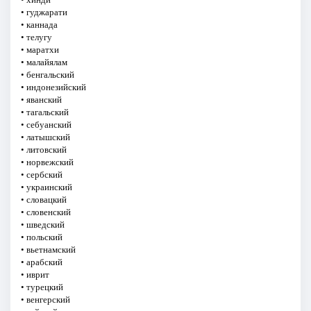
• гуджарати
• каннада
• телугу
• маратхи
• малайялам
• бенгальский
• индонезийский
• яванский
• тагальский
• себуанский
• латышский
• литовский
• норвежский
• сербский
• украинский
• словацкий
• словенский
• шведский
• польский
• вьетнамский
• арабский
• иврит
• турецкий
• венгерский