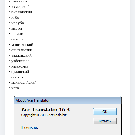
• лаосский
• кхмерский
• бирманский
• игбо
• йоруба
• маори
• непали
• сомали
• монгольский
• сингальский
• таджикский
• узбекский
• казахский
• суданский
• сесото
• малагасийский
• чева