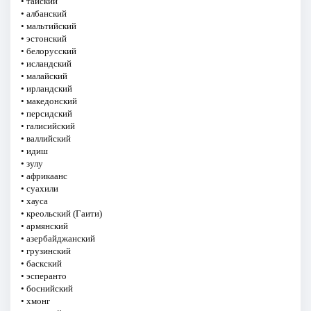
• тайский
• албанский
• мальтийский
• эстонский
• белорусский
• исландский
• малайский
• ирландский
• македонский
• персидский
• галисийский
• валлийский
• идиш
• зулу
• африкаанс
• суахили
• хауса
• креольский (Гаити)
• армянский
• азербайджанский
• грузинский
• баскский
• эсперанто
• боснийский
• хмонг