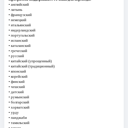
• английский
• латынь
• французский
• немецкий
• итальянский
• нидерландский
• португальский
• испанский
• каталанский
• греческий
• русский
• китайский (упрощенный)
• китайский (традиционный)
• японский
• корейский
• финский
• чешский
• датский
• румынский
• болгарский
• хорватский
• урду
• панджаби
• тамильский
• хинди