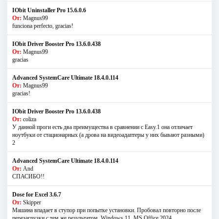
IObit Uninstaller Pro 15.6.0.6
От:
Magnus99
funciona perfecto, gracias!
IObit Driver Booster Pro 13.6.0.438
От:
Magnus99
gracias
Advanced SystemCare Ultimate 18.4.0.114
От:
Magnus99
gracias!
IObit Driver Booster Pro 13.6.0.438
От:
coliza
У данной проги есть два преимущества в сравнении с Easy.1 она отличает
ноутбуки от стационарных (а дрова на видеоадаптеры у них бывают разными)
2
Advanced SystemCare Ultimate 18.4.0.114
От:
And
СПАСИБО!!
Dose for Excel 3.6.7
От:
Skipper
Машина впадает в ступор при попытке установки. Пробовал повторно после
перезагрузки с тем же результатом. Windows 11. MS Offiсe 2024.