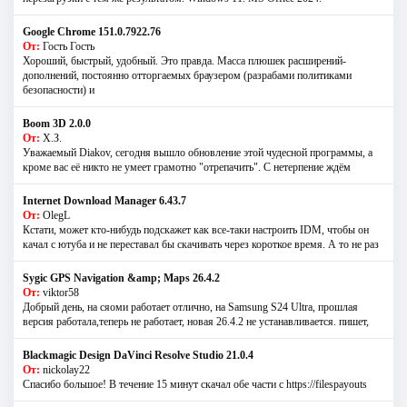
Google Chrome 151.0.7922.76
От:
Гость Гость
Хороший, быстрый, удобный. Это правда. Масса плюшек расширений-
дополнений, постоянно отторгаемых браузером (разрабами политиками
безопасности) и
Boom 3D 2.0.0
От:
Х.З.
Уважаемый Diakov, сегодня вышло обновление этой чудесной программы, а
кроме вас её никто не умеет грамотно "отрепачить". С нетерпение ждём
Internet Download Manager 6.43.7
От:
OlegL
Кстати, может кто-нибудь подскажет как все-таки настроить IDM, чтобы он
качал с ютуба и не переставал бы скачивать через короткое время. А то не раз
Sygic GPS Navigation &amp; Maps 26.4.2
От:
viktor58
Добрый день, на сяоми работает отлично, на Samsung S24 Ultra, прошлая
версия работала,теперь не работает, новая 26.4.2 не устанавливается. пишет,
Blackmagic Design DaVinci Resolve Studio 21.0.4
От:
nickolay22
Спасибо большое! В течение 15 минут скачал обе части с https://filespayouts