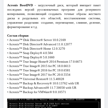
Acronis BootDVD
- загрузочный диск, который вмещает пакет
последних версий русскоязычных программ для резервного
копирования, позволяющий создавать точные образы жесткого
диска и раздельных его областей, восстановления системы,
управление разделами: создание, перемещение, слияние, деление,
форматирование и т.д.
Состав сборки:
• Acronis™ Disk Director® Server 10.0.2169
• Acronis™ Disk Director® Advanced 11.0.12077
• Acronis™ Disk Director® Home 12.0.3270
• Acronis™ Snap Deploy® 4.0.584
• Acronis™ Snap Deploy® 5.0.1660
• Acronis™ True Image Home® 2014 Premium 17.0.6673
• Acronis™ True Image® 2015 for PC 18.0.6613
• Acronis™ True Image® 2016 for PC 19.0.6581
• Acronis™ True Image® 2017 for PC 20.0.5554
• Acronis™ Universal Restore® 11.5.40028
• Acronis™ Backup & Recovery® 10.0.13762 with UR
• Acronis™ Backup Advanced® 11.7.50058 with UR
• Acronis™ Backup for VMWare® 9.0.10571