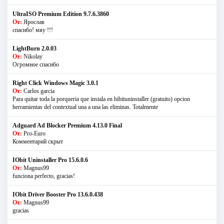
UltraISO Premium Edition 9.7.6.3860
От:
Ярослав
спасибо! мяу !!!
LightBurn 2.0.03
От:
Nikolay
Огромное спасибо
Right Click Windows Magic 3.0.1
От:
Carlos garcia
Para quitar toda la porqueria que instala en hibituninstaller (gratuito) opcion
herramientas del contextual una a una las eliminas. Totalmente
Adguard Ad Blocker Premium 4.13.0 Final
От:
Pro-Euro
Комментарий скрыт
IObit Uninstaller Pro 15.6.0.6
От:
Magnus99
funciona perfecto, gracias!
IObit Driver Booster Pro 13.6.0.438
От:
Magnus99
gracias