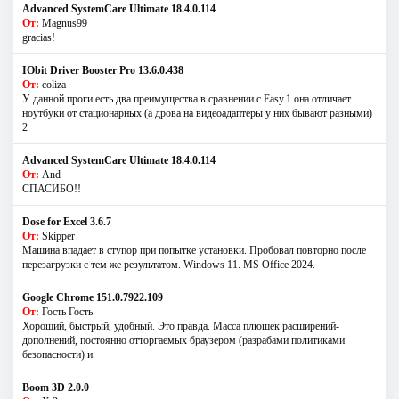
Advanced SystemCare Ultimate 18.4.0.114
От:
Magnus99
gracias!
IObit Driver Booster Pro 13.6.0.438
От:
coliza
У данной проги есть два преимущества в сравнении с Easy.1 она отличает
ноутбуки от стационарных (а дрова на видеоадаптеры у них бывают разными)
2
Advanced SystemCare Ultimate 18.4.0.114
От:
And
СПАСИБО!!
Dose for Excel 3.6.7
От:
Skipper
Машина впадает в ступор при попытке установки. Пробовал повторно после
перезагрузки с тем же результатом. Windows 11. MS Offiсe 2024.
Google Chrome 151.0.7922.109
От:
Гость Гость
Хороший, быстрый, удобный. Это правда. Масса плюшек расширений-
дополнений, постоянно отторгаемых браузером (разрабами политиками
безопасности) и
Boom 3D 2.0.0