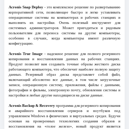
Acronis Snap Deploy
- это комплексное решение по развертыванию
корпоративной сети, позволяющее быстро и легко уставливать
операционные системы на компьютерах и рабочих станциях и
выполнять их настройки. Очень полезный инструмент для
системных администраторов. Может пригодиться и рядовым
пользователям для переноса системы на другие компьютеры,
особенно в случаях, когда компьютеры имеют различную
конфигурацию.
Acronis True Image
- надежное решение для полного резервного
копирования и восстановления данных на рабочих станциях.
Продукт позволит вам создавать точные образы жесткого диска
работающего компьютера, что обеспечит наиболее полную защиту
данных. Резервный образ диска представляет собой файл,
включающий абсолютно все данные, в том числе загрузочные
записи, операционную систему, приложения, файлы с данными,
фотографии и фильмы, электронную почту, обновления системы и
настройки и любые другие находящиеся на диске данные.
Acronis Backup & Recovery
программа для резервного копирования
и аварийного восстановления серверов и ноутбуков под
управлением Windows в физических и виртуальных средах. Будучи
основан на проверенных технологиях создания образов и
восстановления на «голое железо», новый продукт является