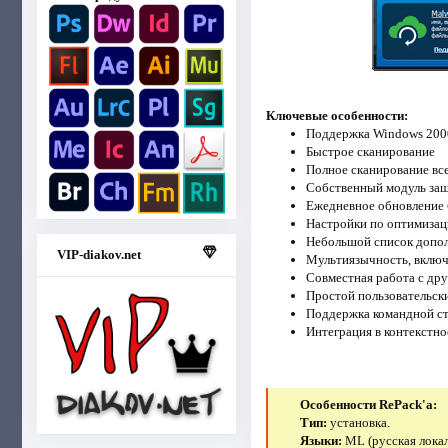
Ключевые особенности:
Поддержка Windows 2000, 
Быстрое сканирование
Полное сканирование вс
Собственный модуль за
Ежедневное обновление
Настройки по оптимизац
Небольшой список допол
VIP-diakov.net
Мультиязычность, включ
Совместная работа с дру
Простой пользовательск
Поддержка командной с
Интеграция в контекстно
Особенности RePack'a:
Тип:
установка.
Языки:
ML (русская лока