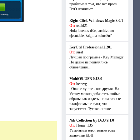
проблема в том, что все проги
DxO начинают
Right Click Windows Magic 3.0.1
От:
uschi21
Hola, buenos d?as, archivo no
ejecutable, ?alguna soluci?n?
KeyCtrl Professional 2.201
От:
iuraf
Лучшая программа - Key Manager
Но давно не появлялись
обновления...
MultiOS-USB 0.13.0
От:
heavyg
..Она не лучше - она другая. На
Ventoy можно добавлять любые
образы как и здесь, но на разные
платформы не факт, что
запустятся. Тут же - явное
Nik Collection by DxO 9.1.0
От:
Home_135
Устанавливается только если
включить КВН.