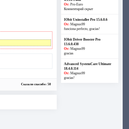
От:
Pro-Euro
Комментарий скрыт
IObit Uninstaller Pro 15.6.0.6
От:
Magnus99
funciona perfecto, gracias!
IObit Driver Booster Pro
13.6.0.438
От:
Magnus99
gracias
Advanced SystemCare Ultimate
18.4.0.114
От:
Magnus99
gracias!
Сказали спасибо: 58