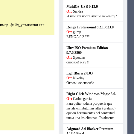
MultiOS-USB 0.13.0
От:
Sandra
И чем эта прога лучше за ventoy?
имер: файл_установки.exe
Renga Professional 8.2.13823.0
От:
gump
RENGA 9.2 ???
UltraISO Premium Edition
9.7.6.3860
От:
Ярослав
спасибо! мяу !!!
LightBurn 2.0.03
От:
Nikolay
Огромное спасибо
Right Click Windows Magic 3.0.1
От:
Carlos garcia
Para quitar toda la porqueria que
instala en hibituninstaller (gratuito)
opcion herramientas del contextual
una a una las eliminas. Totalmente
Adguard Ad Blocker Premium
4.13.0 Final