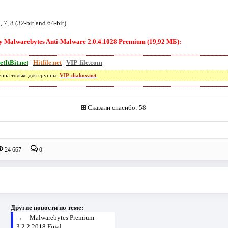
7, 8 (32-bit and 64-bit)
Malwarebytes Anti-Malware 2.0.4.1028 Premium (19,92 МБ):
etItBit.net
|
Hitfile.net
|
VIP-file.com
упна только для группы:
VIP-diakov.net
Сказали спасибо: 58
24 667
0
Другие новости по теме:
→
Malwarebytes Premium
3.2.2.2018 Final