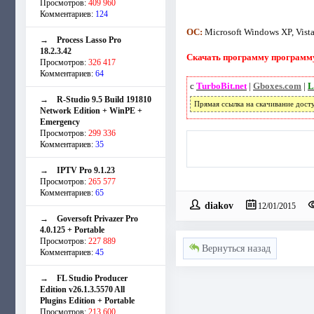
Просмотров:
409 960
Комментариев:
124
ОС:
Microsoft Windows XP, Vista, 
→
Process Lasso Pro
18.2.3.42
Скачать программу программу 
Просмотров:
326 417
Комментариев:
64
с
TurboBit.net
|
Gboxes.com
|
L
→
R-Studio 9.5 Build 191810
Прямая ссылка на скачивание дост
Network Edition + WinPE +
Emergency
Просмотров:
299 336
Комментариев:
35
→
IPTV Pro 9.1.23
Просмотров:
265 577
Комментариев:
65
diakov
12/01/2015
→
Goversoft Privazer Pro
4.0.125 + Portable
Просмотров:
227 889
Вернуться назад
Комментариев:
45
→
FL Studio Producer
Edition v26.1.3.5570 All
Plugins Edition + Portable
Просмотров:
213 600