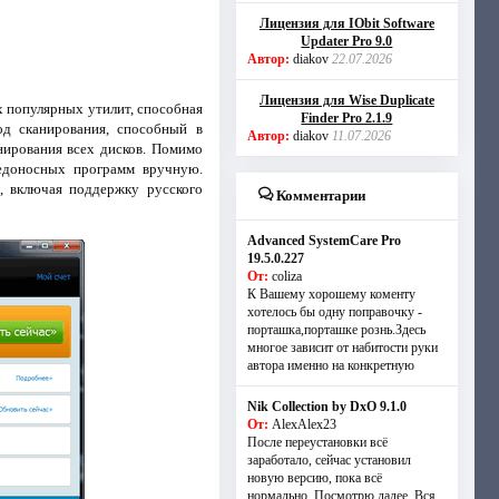
Лицензия для IObit Software
Updater Pro 9.0
Автор:
diakov
22.07.2026
Лицензия для Wise Duplicate
х популярных утилит, способная
Finder Pro 2.1.9
од сканирования, способный в
Автор:
diakov
11.07.2026
нирования всех дисков. Помимо
редоносных программ вручную.
, включая поддержку русского
Комментарии
Advanced SystemCare Pro
19.5.0.227
От:
coliza
К Вашему хорошему коменту
хотелось бы одну поправочку -
порташка,порташке рознь.Здесь
многое зависит от набитости руки
автора именно на конкретную
Nik Collection by DxO 9.1.0
От:
AlexAlex23
После переустановки всё
заработало, сейчас установил
новую версию, пока всё
нормально. Посмотрю далее. Вся