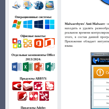
Операционнные системы:
Malwarebytes' Anti-Malware
- 
находить и удалять разнообр
реальном времени контролиров
Офисные пакеты:
этого, в состав данной прог
Приложение обладает интуити
языка.
Отдельные компоненты Office
2013/2024:
Продукты ABBYY:
Продукты Adobe: