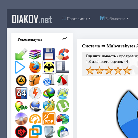
DIAKOV
.net
Программы
Библиотека
Рекомендуем
Система
⇒
Malwarebytes 
Оцените новость / программ
4,8
из 5, всего оценок -
4