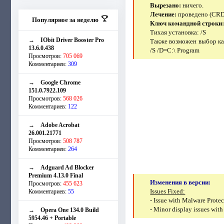
Вырезано:
ничего.
Лечение:
проведено (CRD
Популярное за неделю
Ключ командной строки
Тихая установка: /S
→
IObit Driver Booster Pro
Также возможен выбор ка
13.6.0.438
/S /D=C:\ Program
Просмотров:
705 069
Комментариев:
309
→
Google Chrome
151.0.7922.109
Просмотров:
568 026
Комментариев:
122
→
Adobe Acrobat
26.001.21771
Просмотров:
508 787
Комментариев:
264
→
Adguard Ad Blocker
Premium 4.13.0 Final
Изменения в версии:
Просмотров:
455 623
Issues Fixed:
Комментариев:
55
- Issue with Malware Prote
- Minor display issues with
→
Opera One 134.0 Build
5954.46 + Portable