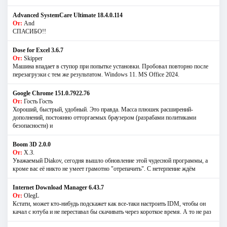
Advanced SystemCare Ultimate 18.4.0.114
От:
And
СПАСИБО!!
Dose for Excel 3.6.7
От:
Skipper
Машина впадает в ступор при попытке установки. Пробовал повторно после
перезагрузки с тем же результатом. Windows 11. MS Offiсe 2024.
Google Chrome 151.0.7922.76
От:
Гость Гость
Хороший, быстрый, удобный. Это правда. Масса плюшек расширений-
дополнений, постоянно отторгаемых браузером (разрабами политиками
безопасности) и
Boom 3D 2.0.0
От:
Х.З.
Уважаемый Diakov, сегодня вышло обновление этой чудесной программы, а
кроме вас её никто не умеет грамотно "отрепачить". С нетерпение ждём
Internet Download Manager 6.43.7
От:
OlegL
Кстати, может кто-нибудь подскажет как все-таки настроить IDM, чтобы он
качал с ютуба и не переставал бы скачивать через короткое время. А то не раз