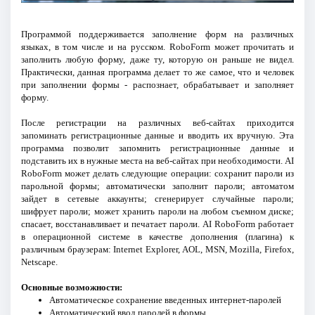
Программой поддерживается заполнение форм на различных
языках, в том числе и на русском. RoboForm может прочитать и
заполнить любую форму, даже ту, которую он раньше не видел.
Практически, данная программа делает то же самое, что и человек
при заполнении формы - распознает, обрабатывает и заполняет
форму.
После регистрации на различных веб-сайтах приходится
запоминать регистрационные данные и вводить их вручную. Эта
программа позволит запомнить регистрационные данные и
подставить их в нужные места на веб-сайтах при необходимости. AI
RoboForm может делать следующие операции: сохранит пароли из
парольной формы; автоматически заполнит пароли; автоматом
зайдет в сетевые аккаунты; сгенерирует случайные пароли;
шифрует пароли; может хранить пароли на любом съемном диске;
спасает, восстанавливает и печатает пароли. AI RoboForm работает
в операционной системе в качестве дополнения (плагина) к
различным браузерам: Internet Explorer, AOL, MSN, Mozilla, Firefox,
Netscape.
Основные возможности:
Автоматическое сохранение введенных интернет-паролей
Автоматический ввод паролей в формы