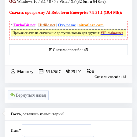
ОС:
Windows 10 / 8.1 / 8 / 7 / Vista / XP (32 бит и 64 бит).
Скачать программу AI Roboform Enterprise 7.9.31.1 (19,4 МБ):
с
TurboBit.net
|
Hitfile.net
|
Oxy name
|
nitroflare.com
|
Прямая ссылка на скачивание доступна только для группы:
VIP-diakov.net
Сказали спасибо: 45
Mansory
15/11/2017
25 199
0
Сказали спасибо: 45
Вернуться назад
Гость
, оставишь комментарий?
Имя:
*