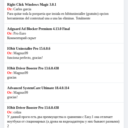
Right Click Windows Magic 3.0.1
От:
Carlos garcia
Para quitar toda la porqueria que instala en hibituninstaller (gratuito) opcion
herramientas del contextual una a una las eliminas. Totalmente
Adguard Ad Blocker Premium 4.13.0 Final
От:
Pro-Euro
Комментарий скрыт
IObit Uninstaller Pro 15.6.0.6
От:
Magnus99
funciona perfecto, gracias!
IObit Driver Booster Pro 13.6.0.438
От:
Magnus99
gracias
Advanced SystemCare Ultimate 18.4.0.114
От:
Magnus99
gracias!
IObit Driver Booster Pro 13.6.0.438
От:
coliza
У данной проги есть два преимущества в сравнении с Easy.1 она отличает
ноутбуки от стационарных (а дрова на видеоадаптеры у них бывают разными)
2