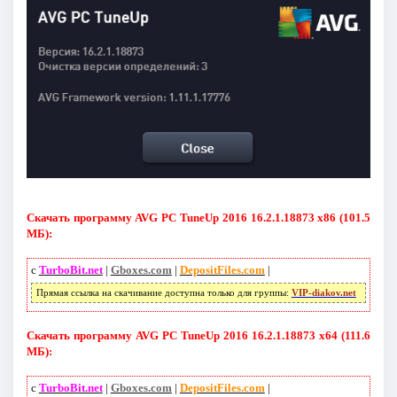
Скачать программу AVG PC TuneUp 2016 16.2.1.18873 х86 (101.5
МБ):
с
TurboBit.net
|
Gboxes.com
|
DepositFiles.com
|
Прямая ссылка на скачивание доступна только для группы:
VIP-diakov.net
Скачать программу AVG PC TuneUp 2016 16.2.1.18873 х64 (111.6
МБ):
с
TurboBit.net
|
Gboxes.com
|
DepositFiles.com
|