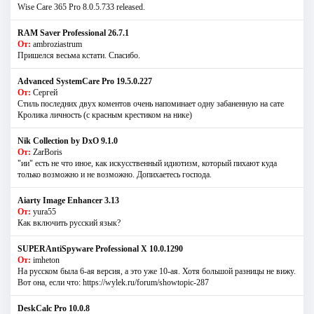
Wise Care 365 Pro 8.0.5.733 released.
RAM Saver Professional 26.7.1
От:
ambroziastrum
Пришелся весьма кстати. Спасибо.
Advanced SystemCare Pro 19.5.0.227
От:
Сергей
Стиль последних двух коментов очень напоминает одну забаненную на сате
Кролика личность (с красным крестиком на нике)
Nik Collection by DxO 9.1.0
От:
ZarBoris
"ии" есть не что иное, как искусственный идиотизм, который пихают куда
только возможно и не возможно. Допихаетесь господа.
Aiarty Image Enhancer 3.13
От:
yura55
Как включить русский язык?
SUPERAntiSpyware Professional X 10.0.1290
От:
imheton
На русском была 6-ая версия, а это уже 10-ая. Хотя большой разницы не вижу.
Вот она, если что: https://wylek.ru/forum/showtopic-287
DeskCalc Pro 10.0.8