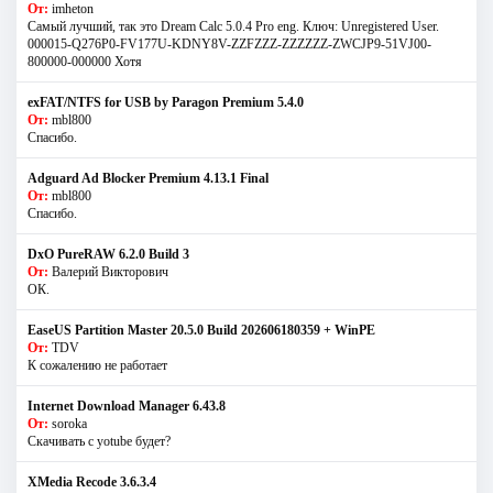
От:
imheton
Самый лучший, так это Dream Calc 5.0.4 Pro eng. Ключ: Unregistered User.
000015-Q276P0-FV177U-KDNY8V-ZZFZZZ-ZZZZZZ-ZWCJP9-51VJ00-
800000-000000 Хотя
exFAT/NTFS for USB by Paragon Premium 5.4.0
От:
mbl800
Спасибо.
Adguard Ad Blocker Premium 4.13.1 Final
От:
mbl800
Спасибо.
DxO PureRAW 6.2.0 Build 3
От:
Валерий Викторович
ОК.
EaseUS Partition Master 20.5.0 Build 202606180359 + WinPE
От:
TDV
К сожалению не работает
Internet Download Manager 6.43.8
От:
soroka
Скачивать с yotube будет?
XMedia Recode 3.6.3.4