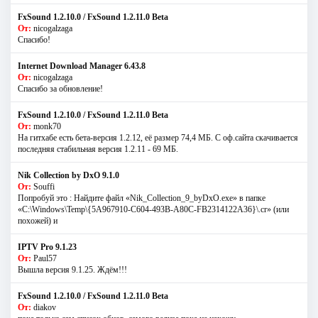
FxSound 1.2.10.0 / FxSound 1.2.11.0 Beta
От:
nicogalzaga
Спасибо!
Internet Download Manager 6.43.8
От:
nicogalzaga
Спасибо за обновление!
FxSound 1.2.10.0 / FxSound 1.2.11.0 Beta
От:
monk70
На гитхабе есть бета-версия 1.2.12, её размер 74,4 МБ. С оф.сайта скачивается
последняя стабильная версия 1.2.11 - 69 МБ.
Nik Collection by DxO 9.1.0
От:
Souffi
Попробуй это : Найдите файл «Nik_Collection_9_byDxO.exe» в папке
«C:\Windows\Temp\{5A967910-C604-493B-A80C-FB2314122A36}\.cr» (или
похожей) и
IPTV Pro 9.1.23
От:
Paul57
Вышла версия 9.1.25. Ждём!!!
FxSound 1.2.10.0 / FxSound 1.2.11.0 Beta
От:
diakov