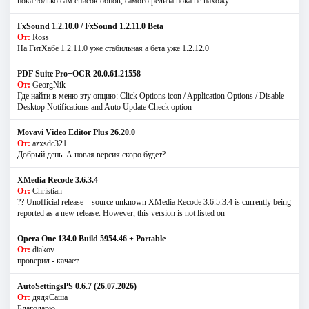
пока только сам список обнов, самого релиза пока не нахожу.
FxSound 1.2.10.0 / FxSound 1.2.11.0 Beta
От:
Ross
На ГитХабе 1.2.11.0 уже стабильная а бета уже 1.2.12.0
PDF Suite Pro+OCR 20.0.61.21558
От:
GeorgNik
Где найти в меню эту опцию: Click Options icon / Application Options / Disable
Desktop Notifications and Auto Update Check option
Movavi Video Editor Plus 26.20.0
От:
azxsdc321
Добрый день. А новая версия скоро будет?
XMedia Recode 3.6.3.4
От:
Christian
?? Unofficial release – source unknown XMedia Recode 3.6.5.3.4 is currently being
reported as a new release. However, this version is not listed on
Opera One 134.0 Build 5954.46 + Portable
От:
diakov
проверил - качает.
AutoSettingsPS 0.6.7 (26.07.2026)
От:
дядяСаша
Благодарю.