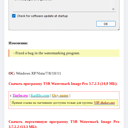
Изменения:
- Fixed a bug in the watermarking program.
ОС:
Windows XP/Vista/7/8/10/11
Скачать программу TSR Watermark Image Pro 3.7.2.3 (14,9 МБ):
с
Turbo.pw
|
Katfile.com
|
Oxy name
|
Прямая ссылка на скачивание доступна только для группы:
VIP-diakov.net
Скачать портативную программу TSR Watermark Image Pro
3.7.2.2 (13,3 МБ):